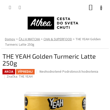
Prejsť
NÁKUP
na
obsah
KOŠÍK
Domov
ČAJ A MATCHA
CHAI & SUPERFOOD
THE YEAH Golden
Turmeric Latte 250g
THE YEAH Golden Turmeric Latte
250g
Priemerné
Neohodnotené
Podrobnosti hodnotenia
AKCIA
VÝPREDAJ
hodnotenie
Značka:
THE YEAH
produktu
je
0,0
z
5
hviezdičiek.