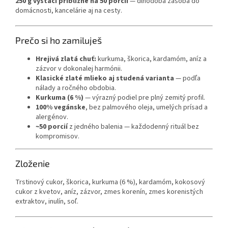
250 g vystačí približne na 50 porcií
— dlhodobá zásoba do
domácnosti, kancelárie aj na cesty.
Prečo si ho zamiluješ
Hrejivá zlatá chuť:
kurkuma, škorica, kardamóm, aníz a
zázvor v dokonalej harmónii.
Klasické zlaté mlieko aj studená varianta
— podľa
nálady a ročného obdobia.
Kurkuma (6 %)
— výrazný podiel pre plný zemitý profil.
100% vegánske
, bez palmového oleja, umelých prísad a
alergénov.
~50 porcií
z jedného balenia — každodenný rituál bez
kompromisov.
Zloženie
Trstinový cukor, škorica, kurkuma (6 %), kardamóm, kokosový
cukor z kvetov, aníz, zázvor, zmes korenín, zmes korenistých
extraktov, inulín, soľ.