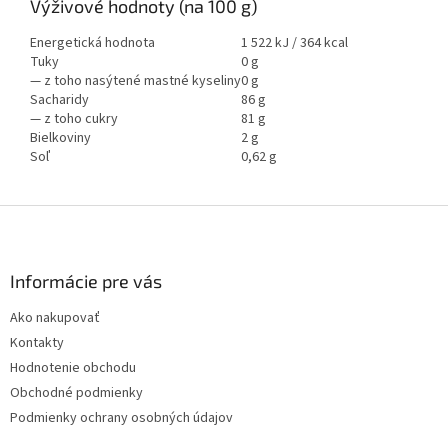
Výživové hodnoty (na 100 g)
Energetická hodnota
1 522 kJ / 364 kcal
Tuky
0 g
— z toho nasýtené mastné kyseliny
0 g
Sacharidy
86 g
— z toho cukry
81 g
Bielkoviny
2 g
Soľ
0,62 g
Z
á
p
ä
Informácie pre vás
t
Ako nakupovať
i
Kontakty
e
Hodnotenie obchodu
Obchodné podmienky
Podmienky ochrany osobných údajov