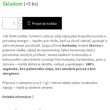
Jednotková
Skladom
(>5 ks)
cena:
Pridať do košíka
THE YEAH Golden Turmeric Latte je zlatý nápoj plný hrejivého korenia a
prírodnej energie — ideálny pre chvíle, keď sa chceš zahriať, upokojiť a
zároveň jemne povzbudiť. Spája výživnú
kurkumu
, hrejivú
škoricu
a
príjemne sladký základ do harmonickej, ľahko korenistej chuti s
prirodzene zemitým profilom. Jemná sladkosť trstinového a
kokosového cukru krásne vyvažuje tóny kurkumy, kardamómu, anízu a
zázvoru — každý dúšok je okrúhly, voňavý a upokojujúci.
100%
vegánske, bez palmového oleja, bez umelých prísad a bez
alergénov.
Príprava: 1 odmerka (cca 5–7 g) + 200 ml mlieka alebo rastlinného
nápoja — teplá aj studená varianta.
Detailné informácie