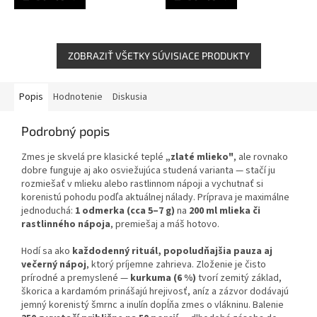
ZOBRAZIŤ VŠETKY SÚVISIACE PRODUKTY
Popis
Hodnotenie
Diskusia
Podrobný popis
Zmes je skvelá pre klasické teplé
„zlaté mlieko"
, ale rovnako
dobre funguje aj ako osviežujúca studená varianta — stačí ju
rozmiešať v mlieku alebo rastlinnom nápoji a vychutnať si
korenistú pohodu podľa aktuálnej nálady. Príprava je maximálne
jednoduchá:
1 odmerka (cca 5–7 g)
na
200 ml mlieka či
rastlinného nápoja
, premiešaj a máš hotovo.
Hodí sa ako
každodenný rituál, popoludňajšia pauza aj
večerný nápoj
, ktorý príjemne zahrieva. Zloženie je čisto
prírodné a premyslené —
kurkuma (6 %)
tvorí zemitý základ,
škorica a kardamóm prinášajú hrejivosť, aníz a zázvor dodávajú
jemný korenistý šmrnc a inulín dopĺňa zmes o vlákninu. Balenie