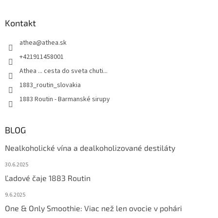
Kontakt
athea
@
athea.sk
+421911458001
Athea ... cesta do sveta chuti...
1883_routin_slovakia
1883 Routin - Barmanské sirupy
BLOG
Nealkoholické vína a dealkoholizované destiláty
30.6.2025
Ľadové čaje 1883 Routin
9.6.2025
One & Only Smoothie: Viac než len ovocie v pohári