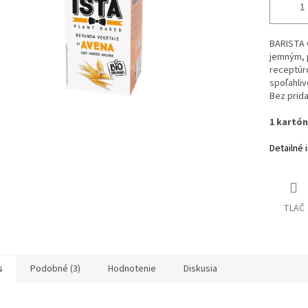
BARISTA O
jemným, p
receptúro
spoľahliv
Bez prida
1 kartón 
Detailné 
TLAČ
s
Podobné (3)
Hodnotenie
Diskusia