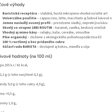
čové výhody
Baristická receptúra
– stabilná, hustá mikropena vhodná na latte art
Univerzálne použitie
– cappuccino, latte, macchiato aj ľadové kávové 
Jemne nasladlý ovsený profil
– prirodzene sladký, neprekrýva kávu
Skvelý so sirupmi 1883 ROUTIN
– karamel, vanilka, lieskový oriešok
Vhodný aj mimo kávy
– raňajky, kaše, cereálie, smoothie
Plne organický
– zloženie z ekologického poľnohospodárstva EÚ
100 % rastlinný a bez pridaného cukru
Súčasť radu BARISTA
– dostupné aj kokos, mandľa a sója
ivové hodnoty (na 100 ml)
ia 255 kJ / 61 kcal,
2,3 g (z toho nasýtené 0,3 g),
ridy 9,0 g (z toho cukry 4,9 g),
ina <0,5 g,
oviny 1,0 g,