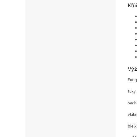
Kľú
Výž
Energ
tuky 
sacha
vlákn
bielk