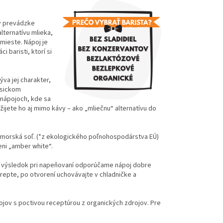
 v prevádzke
lternatívu mlieka,
mieste. Nápoj je
 baristi, ktorí si
va jej charakter,
asickom
 nápojoch, kde sa
ijete ho aj mimo kávy – ako „mliečnu“ alternatívu do
a morská soľ. (*z ekologického poľnohospodárstva EÚ)
eni „amber white“.
epší výsledok pri napeňovaní odporúčame nápoj dobre
trepte, po otvorení uchovávajte v chladničke a
ojov s poctivou receptúrou z organických zdrojov. Pre