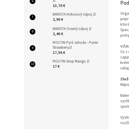
1l
Pod
13,70 €
Orga
BARISTA Kokosový nápoj 1l
prip
2,90 €
ktor
BARISTA Ovsený nápoj 1l
špeci
2,40 €
potrp
ROUTIN Pyré Jahoda - Puree
Vďak
Strawberry1l
čo z
17,50 €
capp
ROUTIN Sirup Mango 1l
krém
17 €
raňaj
Zlož
Nápoj
Balen
vychl
spotr
Vysk
rozš