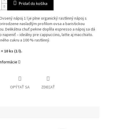
Pridať do košíka
vsený nápoj 1 l je plne organický rastlinný nápoj s
rirodzene nasladlým profilom ovsa a baristickou
u. Delikátna chuť pekne dopĺňa espresso a nápoj sa dá
o napeniť – ideálny pre cappuccino, latte aj macchiato.
ného cukru a 100 % rastlinný.
= 10 ks (1 l).
informácie
OPÝTAŤ SA
ZDIEĽAŤ