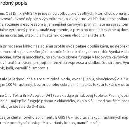
robný popis
nic Oat Drink BARISTA je ideálnou voľbou pre všetkých, ktorí chcú doma aj
ravovať kávové nápoje s výsledkom ako z kaviarne. Ak hľadáte univerzálnu a
á si rozumie s espressom aj jemnejšími kávovými profilmi, ste na správnom 
álne vyrobený pre dokonalé napenenie, a preto ho ocenia kaviarne aj domáci
ia na kvalitnú, stabilnú a hustú mikropenu vhodnú na latte art.
a prirodzene ľahko nasladlému profilu ovos pekne dopĺňa kávu, no neprekrý
 neho robí najuniverzálnejšieho spoločníka do rôznych receptúr. Vyniká v kl
uccine, latte aj macchiate, no rovnako skvele funguje v ľadových kávových
ová textúra krásne prepojí s intenzitou espressa a sladkosťou sirupov. Využ
ok, kaší, cereálií či smoothie.
enie
je jednoduché a zrozumiteľné: voda, ovos* (12 %), slnečnicový olej* 
 je 100 % rastlinný, bez pridaného cukru a má hladkú, tekutú textúru v odti
ie 1 l v Tetra Brik Aseptic (UHT) sa skladuje pri izbovej teplote. Pre najl
adiť – najlepšie funguje priamo z chladničky, okolo 5 °C. Pred použitím pre
ebujte ideálne do 3–4 dní.
úšajte chute nového sortimentu BARISTA – radu talianskych rastlinných náp
írenie ponuky sú dostupné aj varianty kokos, mandľa a sója.