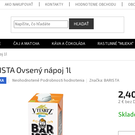
AKO NAKUPOVAŤ
KONTAKTY
HODNOTENIE OBCHODU
OBC
HĽADAŤ
E
ČAJ A MATCHA
KÁVA A ČOKOLÁDA
RASTLINNÉ "MLIEKA"
j 1l
STA Ovsený nápoj 1l
Priemerné
Neohodnotené
Podrobnosti hodnotenia
Značka:
BARISTA
KA
hodnotenie
produktu
2,4
je
2 € bez 
0,0
z
Jednotk
Skla
5
cena:
hviezdičiek.