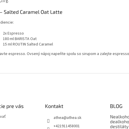
,10 g.
 – Salted Caramel Oat Latte
diencie:
2x Espresso
180 ml BARISTA Oat
15 ml ROUTIN Salted Caramel
ravte espresso. Ovsený nápoj napeňte spolu so sirupom a zalejte espresso
ie pre vás
Kontakt
BLOG
vať
Nealkoho
athea
@
athea.sk
dealkoho
+421911458001
destiláty