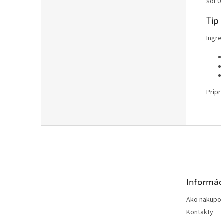
soľ 0
Tip
Ingre
Prip
Z
á
p
ä
t
Informác
i
e
Ako nakupo
Kontakty