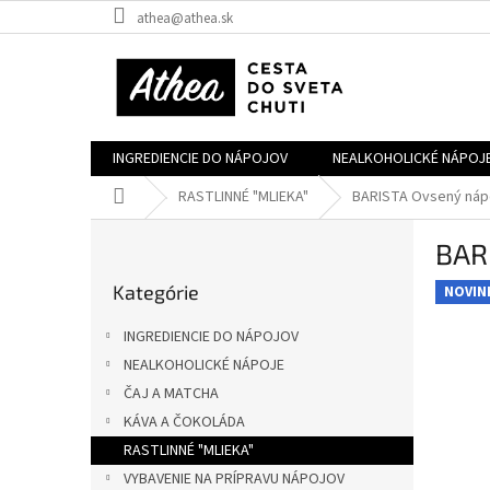
Prejsť
athea@athea.sk
na
obsah
INGREDIENCIE DO NÁPOJOV
NEALKOHOLICKÉ NÁPOJ
Domov
RASTLINNÉ "MLIEKA"
BARISTA Ovsený nápo
B
BARI
o
Preskočiť
č
Kategórie
kategórie
NOVIN
n
ý
INGREDIENCIE DO NÁPOJOV
p
NEALKOHOLICKÉ NÁPOJE
a
ČAJ A MATCHA
n
e
KÁVA A ČOKOLÁDA
l
RASTLINNÉ "MLIEKA"
VYBAVENIE NA PRÍPRAVU NÁPOJOV