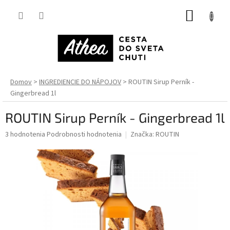
Prejsť
NÁKUP
na
obsah
KOŠÍK
Domov
INGREDIENCIE DO NÁPOJOV
ROUTIN Sirup Perník -
Gingerbread 1l
ROUTIN Sirup Perník - Gingerbread 1l
Priemerné
3 hodnotenia
Podrobnosti hodnotenia
Značka:
ROUTIN
hodnotenie
produktu
je
5,0
z
5
hviezdičiek.