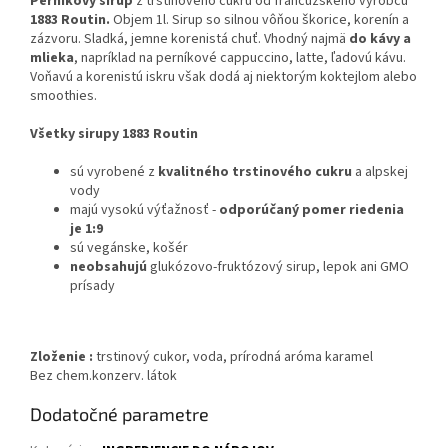
Perníkový sirup
z trstinového cukru od francúzskeho výrobcu
1883 Routin.
Objem 1l. Sirup so silnou vôňou škorice, korenín a
zázvoru. Sladká, jemne korenistá chuť. Vhodný najmä
do kávy a
mlieka
, napríklad na perníkové cappuccino, latte, ľadovú kávu.
Voňavú a korenistú iskru však dodá aj niektorým koktejlom alebo
smoothies.
Všetky sirupy 1883 Routin
sú vyrobené z
kvalitného trstinového cukru
a alpskej
vody
majú vysokú výťažnosť -
odporúčaný pomer riedenia
je 1:9
sú vegánske, košér
neobsahujú
glukózovo-fruktózový sirup, lepok ani GMO
prísady
Zloženie :
trstinový cukor, voda, prírodná aróma karamel
Bez chem.konzerv. látok
Dodatočné parametre