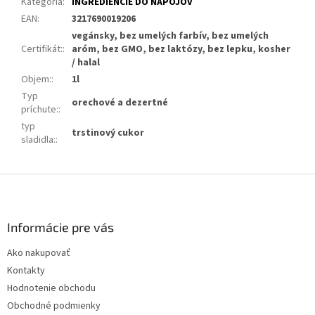
Kategória
:
INGREDIENCIE DO NÁPOJOV
EAN
:
3217690019206
vegánsky, bez umelých farbív, bez umelých
Certifikát:
:
aróm, bez GMO, bez laktózy, bez lepku, kosher
/ halal
Objem:
:
1l
Typ
orechové a dezertné
príchute:
:
typ
trstinový cukor
sladidla:
:
Z
á
p
ä
Informácie pre vás
t
Ako nakupovať
i
Kontakty
e
Hodnotenie obchodu
Obchodné podmienky