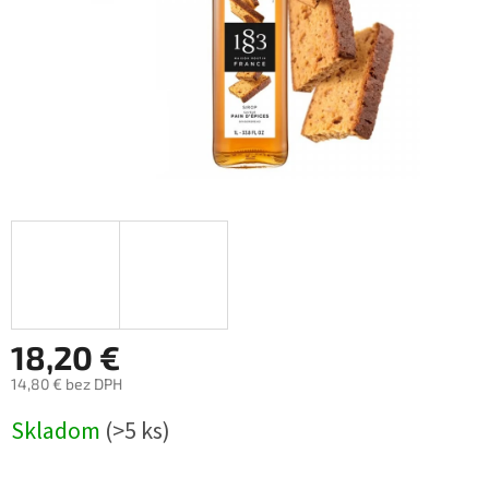
18,20 €
14,80 € bez DPH
Jednotková
Skladom
(>5 ks)
cena: