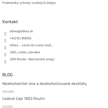
Podmienky ochrany osobných údajov
Kontakt
athea
@
athea.sk
+421911458001
Athea ... cesta do sveta chuti...
1883_routin_slovakia
1883 Routin - Barmanské sirupy
BLOG
Nealkoholické vína a dealkoholizované destiláty
30.6.2025
Ľadové čaje 1883 Routin
9.6.2025