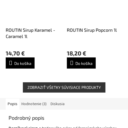
ROUTIN Sirup Karamel -
ROUTIN Sirup Popcorn 1l
Caramel 1l
Priemerné
hodnotenie
14,70 €
18,20 €
produktu
je
Do košíka
Do košíka
5,0
z
5
hviezdičiek.
ZOBRAZIŤ VŠETKY SÚVISIACE PRODUKTY
Popis
Hodnotenie (3)
Diskusia
Podrobný popis