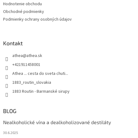
r
Hodnotenie obchodu
v
Obchodné podmienky
k
Podmienky ochrany osobných údajov
y
v
ý
p
Kontakt
i
s
u
athea
@
athea.sk
+421911458001
Athea ... cesta do sveta chuti...
1883_routin_slovakia
1883 Routin - Barmanské sirupy
BLOG
Nealkoholické vína a dealkoholizované destiláty
30.6.2025