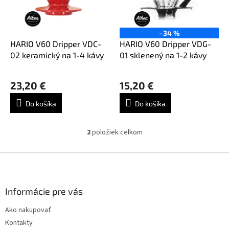
p
o
r
d
o
u
–34 %
d
k
HARIO V60 Dripper VDC-
HARIO V60 Dripper VDG-
u
t
02 keramický na 1-4 kávy
01 sklenený na 1-2 kávy
k
o
t
v
23,20 €
15,20 €
o
v
Do košíka
Do košíka
2
položiek celkom
O
v
l
Z
á
á
d
p
a
ä
Informácie pre vás
c
t
i
Ako nakupovať
i
e
Kontakty
p
e