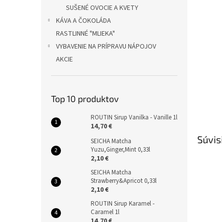
SUŠENÉ OVOCIE A KVETY
KÁVA A ČOKOLÁDA
RASTLINNÉ "MLIEKA"
VYBAVENIE NA PRÍPRAVU NÁPOJOV
AKCIE
Top 10 produktov
ROUTIN Sirup Vanilka - Vanille 1l
14,70 €
Súvis
SEICHA Matcha
Yuzu,Ginger,Mint 0,33l
2,10 €
SEICHA Matcha
Strawberry&Apricot 0,33l
2,10 €
ROUTIN Sirup Karamel -
Caramel 1l
14,70 €