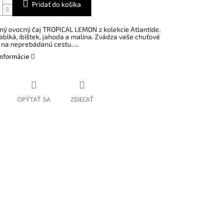
Pridať do košíka
ný ovocný čaj TROPICAL LEMON z kolekcie Atlantide.
ablká, ibištek, jahoda a malina. Zvádza vaše chuťové
 na neprebádanú cestu.....
informácie
OPÝTAŤ SA
ZDIEĽAŤ