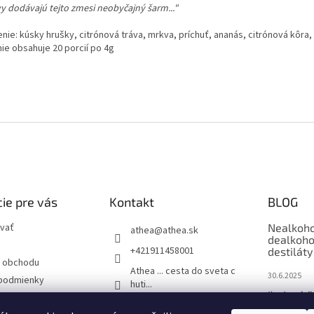
y dodávajú tejto zmesi neobyčajný šarm..."
nie: kúsky hrušky, citrónová tráva, mrkva, príchuť, ananás, citrónová kôra,
nie obsahuje 20 porcií po 4g
ie pre vás
Kontakt
BLOG
vať
Nealkoho
athea
@
athea.sk
dealkoho
+421911458001
destiláty
 obchodu
Athea ... cesta do sveta c
30.6.2025
podmienky
huti...
Ľadové č
ochrany osobných
1883_routin_slovakia