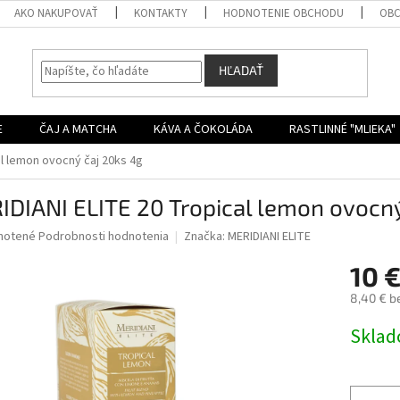
AKO NAKUPOVAŤ
KONTAKTY
HODNOTENIE OBCHODU
OBC
HĽADAŤ
E
ČAJ A MATCHA
KÁVA A ČOKOLÁDA
RASTLINNÉ "MLIEKA"
al lemon ovocný čaj 20ks 4g
DIANI ELITE 20 Tropical lemon ovocný
né
notené
Podrobnosti hodnotenia
Značka:
MERIDIANI ELITE
nie
10 
u
8,40 € b
Jednotk
Skla
cena:
iek.