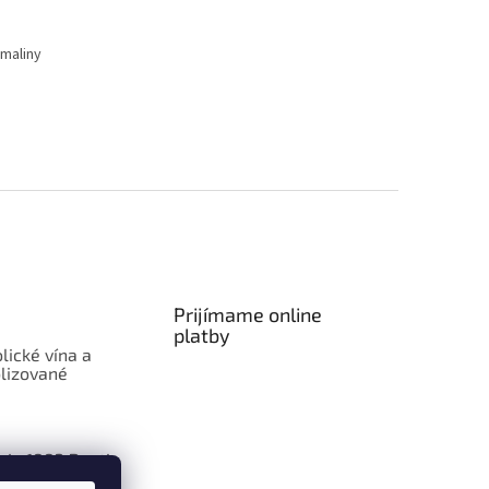
 maliny
Prijímame online
platby
lické vína a
lizované
aje 1883 Routin