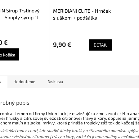
N Sirup Trstinový
MERIDIANI ELITE - Hrnček
 - Simply syrup 1l
s uškom + podšálka
Priemerné
hodnotenie
0 €
produktu
9,90 €
DETAIL
je
5,0
o košíka
z
5
hviezdičiek.
s
Hodnotenie
Diskusia
robný popis
Tropical Lemon od firmy Union Jack je osviežujúca zmes exotického ana
kej hrušky a citrusovej sviežosti citrónovej trávy a kôry, doplnená jem
chom malín a sladkej mrkvy, ktorá prináša tropický zážitok do každej šá
osviežujúci tanec chutí, kde sladké kúsky hrušky a šťavnatého ananásu splýva
sovou sviežosťou citrónovej trávy a kôry, zatiaľ čo jemné maliny a nečakaná