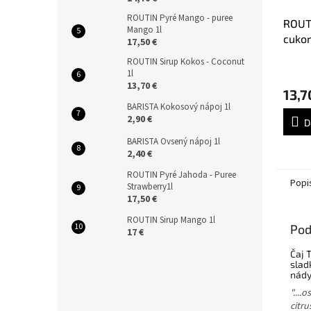
ROUTIN Pyré Mango - puree
ROUTI
Mango 1l
cukor
17,50 €
ROUTIN Sirup Kokos - Coconut
1l
13,70 €
13,7
BARISTA Kokosový nápoj 1l
2,90 €
D
BARISTA Ovsený nápoj 1l
2,40 €
ROUTIN Pyré Jahoda - Puree
Popi
Strawberry1l
17,50 €
ROUTIN Sirup Mango 1l
Pod
17 €
Čaj 
slad
nády
"....
citru