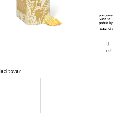
porciova
Sušené j
poháriky
Detailné 
TLAČ
iaci tovar