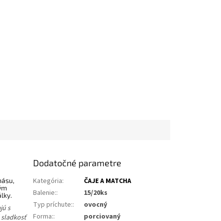
Dodatočné parametre
násu,
Kategória
:
ČAJE A MATCHA
ným
Balenie:
:
15/20ks
lky.
Typ príchute:
:
ovocný
jú s
Forma:
:
porciovaný
 sladkosť