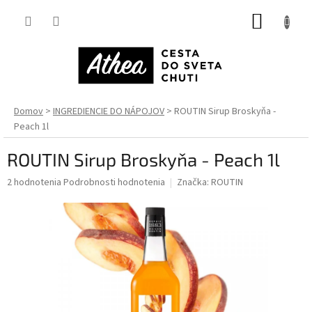
Prejsť
NÁKUP
na
obsah
KOŠÍK
Domov
INGREDIENCIE DO NÁPOJOV
ROUTIN Sirup Broskyňa -
Peach 1l
ROUTIN Sirup Broskyňa - Peach 1l
Priemerné
2 hodnotenia
Podrobnosti hodnotenia
Značka:
ROUTIN
hodnotenie
produktu
je
5,0
z
5
hviezdičiek.