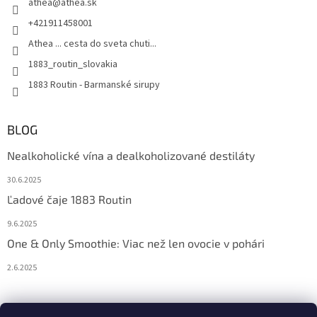
athea
@
athea.sk
+421911458001
Athea ... cesta do sveta chuti...
1883_routin_slovakia
1883 Routin - Barmanské sirupy
BLOG
Nealkoholické vína a dealkoholizované destiláty
30.6.2025
Ľadové čaje 1883 Routin
9.6.2025
One & Only Smoothie: Viac než len ovocie v pohári
2.6.2025
Prijímame online platby