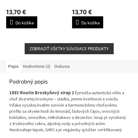
1l
Priemerné
Priemerné
hodnotenie
hodnotenie
13,70 €
13,70 €
produktu
produktu
je
je
Do košíka
Do košíka
5,0
5,0
z
z
5
5
hviezdičiek.
hviezdičiek.
ZOBRAZIŤ VŠETKY SÚVISIACE PRODUKTY
Popis
Hodnotenie (2)
Diskusia
Podrobný popis
1883 Routin Broskyňový sirup 1 l
prináša autentickú vôňu a
chuť dozretej broskyne – sladkú, jemne kvetinovú a sviežu.
Vďaka vysokej kvalite surovín a harmonickému chuťovému
profilu sa skvele hodí do limonád, ľadových čajov, ovocných
koktailov, smoothie, milkshakeov a dezertov. Sirup je vyrobený
z trstinového cukru, alpskej vody a prírodných aróm.
Neobsahuje lepok, GMO a je vegánsky aj kóšer certifikovaný.