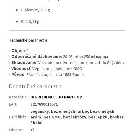
Bielkoviny: 0,5 g
Soľ: 0,11 g
Technické parametre
•
Objem
: 1 l
•
Odporúčané dávkovanie
: 20-25 ml na 250 ml nápoja
•
Skladovanie
: V chlade po otvorení, spotrebovať do 8 týždňov
•
Vhodnosť
: Vegan, bez lepku, bez GMO
•
Pôvod
: Francúzsko, značka 1883 Routin
Dodatočné parametre
Kategória
:
INGREDIENCIE DO NÁPOJOV
EAN
:
3217690016571
vegánsky, bez umelých farbív, bez umelých
Certifikát:
:
aróm, bez GMO, bez laktózy, bez lepku, kosher
/ halal
Objem:
:
1l