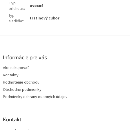
Typ
ovocné
príchute:
:
typ
trstinový cukor
sladidla:
:
Z
á
p
ä
Informácie pre vás
t
Ako nakupovať
i
Kontakty
e
Hodnotenie obchodu
Obchodné podmienky
Podmienky ochrany osobných údajov
Kontakt