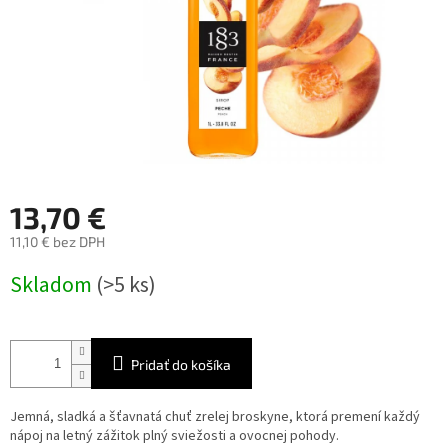
13,70 €
11,10 € bez DPH
Jednotková
Skladom
(>5 ks)
cena:
Pridať do košíka
Jemná, sladká a šťavnatá chuť zrelej broskyne, ktorá premení každý
nápoj na letný zážitok plný sviežosti a ovocnej pohody.