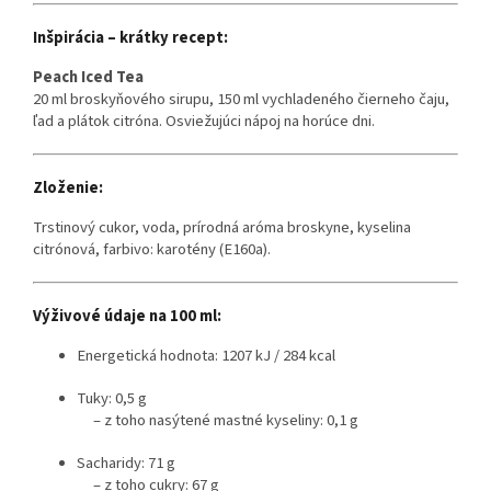
Inšpirácia – krátky recept:
Peach Iced Tea
20 ml broskyňového sirupu, 150 ml vychladeného čierneho čaju,
ľad a plátok citróna. Osviežujúci nápoj na horúce dni.
Zloženie:
Trstinový cukor, voda, prírodná aróma broskyne, kyselina
citrónová, farbivo: karotény (E160a).
Výživové údaje na 100 ml:
Energetická hodnota: 1207 kJ / 284 kcal
Tuky: 0,5 g
– z toho nasýtené mastné kyseliny: 0,1 g
Sacharidy: 71 g
– z toho cukry: 67 g