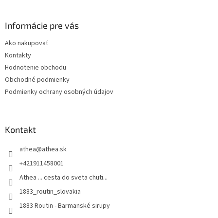
á
p
ä
Informácie pre vás
t
Ako nakupovať
i
Kontakty
e
Hodnotenie obchodu
Obchodné podmienky
Podmienky ochrany osobných údajov
Kontakt
athea
@
athea.sk
+421911458001
Athea ... cesta do sveta chuti...
1883_routin_slovakia
1883 Routin - Barmanské sirupy