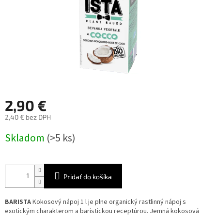
2,90 €
2,40 € bez DPH
Jednotková
Skladom
(>5 ks)
cena:
Pridať do košíka
BARISTA
Kokosový nápoj 1 l je plne organický rastlinný nápoj s
exotickým charakterom a baristickou receptúrou. Jemná kokosová