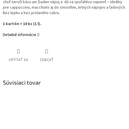
chuť neruší kávu ani žiaden nápoj a dá sa spoľahlivo napeniť – ideálny
pre cappuccino, macchiato aj do smoothie, letných nápojov a ľadových.
Bez lepku a bez pridaného cukru.
1 kartón = 10 ks (1 l).
Detailné informácie
OPÝTAŤ SA
ZDIEĽAŤ
Súvisiaci tovar