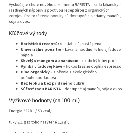
Vyskúšajte chute nového sortimentu BARISTA – radu talianskych
rastlinných nápojov s poctivou receptúrou z organických
zdrojov. Pre rozšírenie ponuky sú dostupné aj varianty mandľa,
sója a ovos.
Kľúčové výhody
Baristická receptúra
– stabilná, hustá pena
Univerzálne použitie
– káva, smoothie, letné aj ľadové
nápoje
Skvelý s mangom a ananásom
– exotický letný profil
Vyniká v ľadovej káve
– kokos krásne dopĺňa espresso
Plne organický
– zloženie z ekologického
poľnohospodárstva
Bez lepku a bez pridaného cukru
Súčasť radu BARISTA
– dostupné aj mandľa, sója a ovos
Výživové hodnoty (na 100 ml)
Energia 222 kJ / 53 kcal,
tuky 2,1 g (z toho nasýtené 1,2 g),