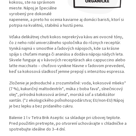
kokosu, ste na správnom
mieste. Nápoj je špeciálne
vyrobený pre dokonalé
napenenie, a preto ho ocenia kaviarne aj domáci baristi, ktorí si
potrpia na kvalitnú, stabilnú a hustú penu.
Vďaka delikátnej chuti kokos neprekrýva kávu ani ovocné tóny,
čo z neho robí univerzálneho spoločníka do rôznych receptúr.
Vyniká najmä v smoothie a ľadových nápojoch, kde sa krásne
spája s chuťami manga či ananásu a dodáva nápoju nádych leta.
Skvele funguje aj v kávových receptúrach ako cappuccino alebo
latte macchiato – chuťovo vynikne hlavne v ľadovom prevedení,
keď sa kokosová sladkosť jemne prepojí s intenzitou espressa.
Zloženie je jednoduché a zrozumiteľné: voda, kokosové mlieko*
(7 %), kukuričný maltodextrín*, múka z boba fava*, slnečnicový
olej*, prírodná kokosová aróma*, morská soľ a stabilizátor
xantán. (*z ekologického poľnohospodárstva; EU/non‑EU) Nápoj
je bez lepku a bez pridaného cukru.
Balenie 1 l v Tetra Brik Aseptic sa skladuje pri izbovej teplote.
Pred použitím pretrepte, po otvorení uchovávajte v chladničke a
spotrebujte ideálne do 3–4 dní.