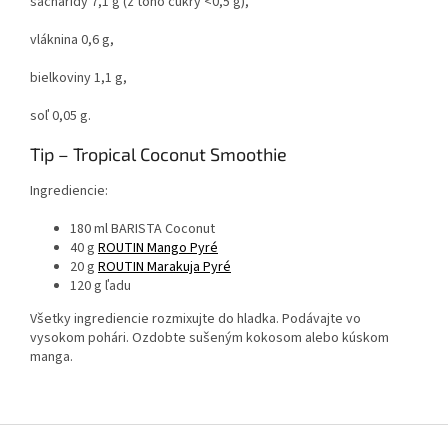
sacharidy 7,1 g (z toho cukry <0,5 g),
vláknina 0,6 g,
bielkoviny 1,1 g,
soľ 0,05 g.
Tip – Tropical Coconut Smoothie
Ingrediencie:
180 ml BARISTA Coconut
40 g
ROUTIN Mango Pyré
20 g
ROUTIN Marakuja Pyré
120 g ľadu
Všetky ingrediencie rozmixujte do hladka. Podávajte vo
vysokom pohári. Ozdobte sušeným kokosom alebo kúskom
manga.
Z