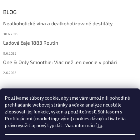
BLOG
Nealkoholické vína a dealkoholizované destiláty
30.6.2025
Ľadové čaje 1883 Routin
9.6.2025
One & Only Smoothie: Viac než len ovocie v pohári
2.6.2025
Prijímame online platby
Používame súbory cookie, aby sme vám umožnili pohodlné
prehliadanie webovej stránky a vďaka analýze neustále
zlepšovali jej funkcie, výkon a použiteľnosť. S
úhlasom s
Profilujúcimi (marketingovými) cookies dávajú užívatelia
právo využiť aj nový typ dát.
. Viac informácií
tu
.
Vytvoril Shoptet