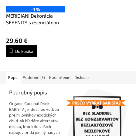
–1 %
MERIDIANI Dekorácia
SERENITY s esenciálnou
arómou
29,60 €
Do košíka
Popis
Podobné (3)
Hodnotenie
Diskusia
Podrobný popis
Organic Coconut Drink
BARISTA je ideálnou voľbou
pre milovníkov exotických
chutí. Ak hľadáte alternatívu
mlieka, ktorá do vašich
nápojov pridá jemný nádych