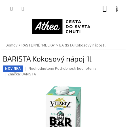
Prejsť
NÁKUP
na
obsah
KOŠÍK
Domov
RASTLINNÉ "MLIEKA"
BARISTA Kokosový nápoj 1l
BARISTA Kokosový nápoj 1l
Priemerné
Neohodnotené
Podrobnosti hodnotenia
NOVINKA
hodnotenie
Značka:
BARISTA
produktu
je
0,0
z
5
hviezdičiek.