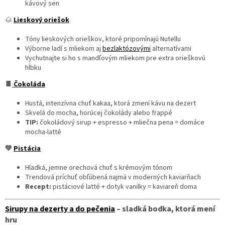
kávový sen
🌰
Lieskový oriešok
Tóny lieskových orieškov, ktoré pripomínajú Nutellu
Výborne ladí s mliekom aj
bezlaktózovými
alternatívami
Vychutnajte si ho s mandľovým mliekom pre extra orieškovú
hĺbku
🍫
Čokoláda
Hustá, intenzívna chuť kakaa, ktorá zmení kávu na dezert
Skvelá do mocha, horúcej čokolády alebo frappé
TIP:
čokoládový sirup + espresso + mliečna pena = domáce
mocha-latté
💚
Pistácia
Hladká, jemne orechová chuť s krémovým tónom
Trendová príchuť obľúbená najmä v moderných kaviarňach
Recept:
pistáciové latté + dotyk vanilky = kaviareň doma
Sirupy na dezerty a do pečenia
– sladká bodka, ktorá mení
hru