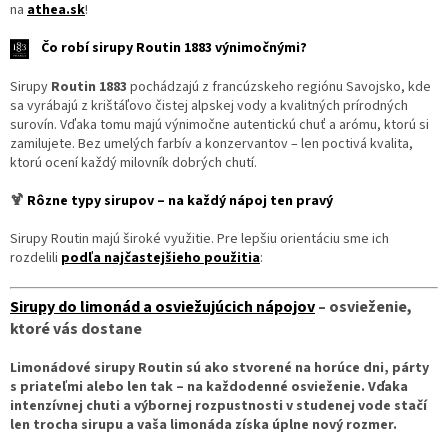
na
athea.sk
!
Čo robí sirupy Routin 1883 výnimočnými?
Sirupy
Routin 1883
pochádzajú z francúzskeho regiónu Savojsko, kde
sa vyrábajú z krištáľovo čistej alpskej vody a kvalitných prírodných
surovín. Vďaka tomu majú výnimočne autentickú chuť a arómu, ktorú si
zamilujete. Bez umelých farbív a konzervantov – len poctivá kvalita,
ktorú ocení každý milovník dobrých chutí.
🍹
Rôzne typy sirupov – na každý nápoj ten pravý
Sirupy Routin majú široké využitie. Pre lepšiu orientáciu sme ich
rozdelili
podľa najčastejšieho použitia
:
Sirupy do limonád a osviežujúcich nápojov
– osvieženie,
ktoré vás dostane
Limonádové sirupy Routin sú ako stvorené na horúce dni, párty
s priateľmi alebo len tak – na každodenné osvieženie. Vďaka
intenzívnej chuti a výbornej rozpustnosti v studenej vode stačí
len trocha sirupu a vaša limonáda získa úplne nový rozmer.