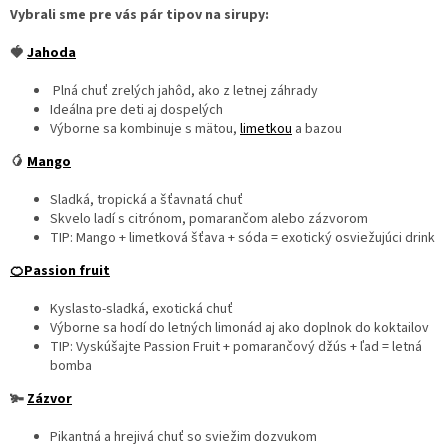
Vybrali sme pre vás pár tipov na sirupy:
🍓
Jahoda
Plná chuť zrelých jahôd, ako z letnej záhrady
Ideálna pre deti aj dospelých
Výborne sa kombinuje s mätou,
limetkou
a bazou
🥭
Mango
Sladká, tropická a šťavnatá chuť
Skvelo ladí s citrónom, pomarančom alebo zázvorom
TIP: Mango + limetková šťava + sóda = exotický osviežujúci drink
🍊Passion fruit
Kyslasto-sladká, exotická chuť
Výborne sa hodí do letných limonád aj ako doplnok do koktailov
TIP: Vyskúšajte Passion Fruit + pomarančový džús + ľad = letná
bomba
🫚
Zázvor
Pikantná a hrejivá chuť so sviežim dozvukom