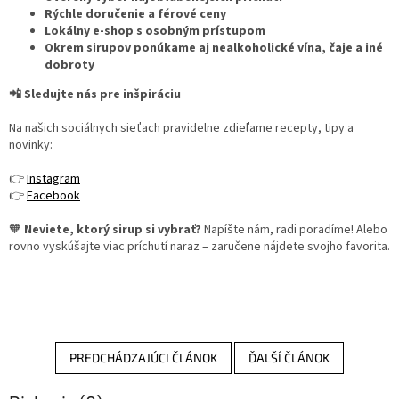
Rýchle doručenie a férové ceny
Lokálny e-shop s osobným prístupom
Okrem sirupov ponúkame aj nealkoholické vína, čaje a iné
dobroty
📲 Sledujte nás pre inšpiráciu
Na našich sociálnych sieťach pravidelne zdieľame recepty, tipy a
novinky:
👉
Instagram
👉
Facebook
🧡
Neviete, ktorý sirup si vybrať?
Napíšte nám, radi poradíme! Alebo
rovno vyskúšajte viac príchutí naraz – zaručene nájdete svojho favorita.
PREDCHÁDZAJÚCI ČLÁNOK
ĎALŠÍ ČLÁNOK