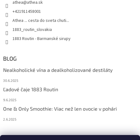
athea
@
athea.sk
+421911458001
Athea ... cesta do sveta chuti...
1883_routin_slovakia
1883 Routin - Barmanské sirupy
BLOG
Nealkoholické vína a dealkoholizované destiláty
30.6.2025
Ľadové čaje 1883 Routin
9.6.2025
One & Only Smoothie: Viac než len ovocie v pohári
2.6.2025