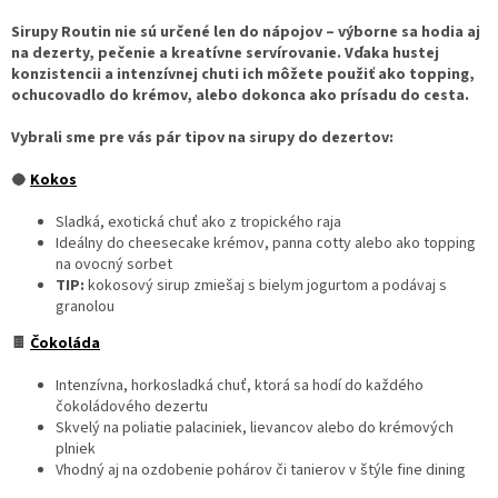
Sirupy Routin nie sú určené len do nápojov – výborne sa hodia aj
na dezerty, pečenie a kreatívne servírovanie. Vďaka hustej
konzistencii a intenzívnej chuti ich môžete použiť ako topping,
ochucovadlo do krémov, alebo dokonca ako prísadu do cesta.
Vybrali sme pre vás pár tipov na sirupy do dezertov:
🥥
Kokos
Sladká, exotická chuť ako z tropického raja
Ideálny do cheesecake krémov, panna cotty alebo ako topping
na ovocný sorbet
TIP:
kokosový sirup zmiešaj s bielym jogurtom a podávaj s
granolou
🍫
Čokoláda
Intenzívna, horkosladká chuť, ktorá sa hodí do každého
čokoládového dezertu
Skvelý na poliatie palaciniek, lievancov alebo do krémových
plniek
Vhodný aj na ozdobenie pohárov či tanierov v štýle fine dining