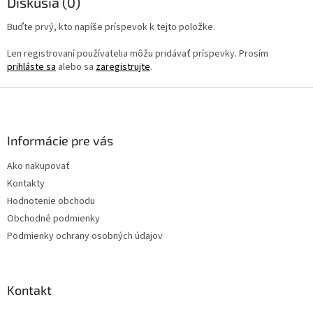
Diskusia (0)
Buďte prvý, kto napíše príspevok k tejto položke.
Len registrovaní používatelia môžu pridávať príspevky. Prosím
prihláste sa
alebo sa
zaregistrujte
.
Z
á
p
ä
Informácie pre vás
t
Ako nakupovať
i
Kontakty
e
Hodnotenie obchodu
Obchodné podmienky
Podmienky ochrany osobných údajov
Kontakt