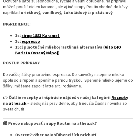
Ochutené latté sú jednoduché, rýchle a veľmi obľúbené. Na prípravu
môžeš použiť nielen karamel, ale aj iné sirupy Routin vhodné do kávy –
napríklad
orieškový, vanilkový, čokoládový
či
pistáciový
.
INGREDIENCIE:
3cl
sirup 1883 Karamel
3cl
espresso
15cl plnotučné mlieko/rastlinná alternatíva (
Aito BIO
Barista Ovsený Nápoj
)
POSTUP PRÍPRAVY
Do väčšej šálky pripravíme espresso. Do kanvičky nalejeme mlieko
spolu so sirupom a speníme parnou tryskou. Spenené mlieko lejeme do
šálky, môžeme zapojiť latte art. Podávame.
👉
Ďalšie recepty a inšpirácie nájdeš v našej kategórii
Recepty
na
athea.sk
– sleduj nás pravidelne, aby ti neušla žiadna novinka zo
sveta chutí!
🛍️ Prečo nakupovať sirupy Routin na athea.sk?
Overený výber najobľúbenejších príchutí