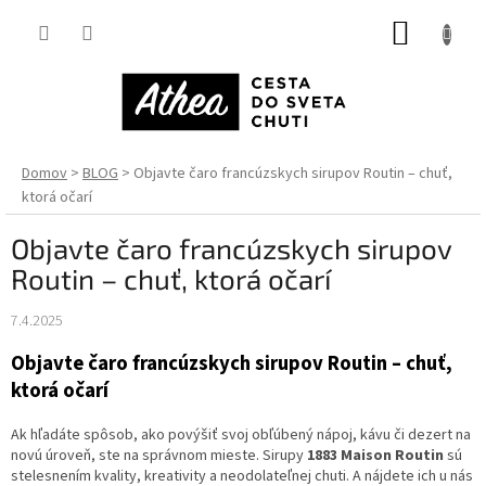
Prejsť
NÁKUP
na
obsah
KOŠÍK
Domov
BLOG
Objavte čaro francúzskych sirupov Routin – chuť,
ktorá očarí
Objavte čaro francúzskych sirupov
Routin – chuť, ktorá očarí
7.4.2025
Objavte čaro francúzskych sirupov Routin – chuť,
ktorá očarí
Ak hľadáte spôsob, ako povýšiť svoj obľúbený nápoj, kávu či dezert na
novú úroveň, ste na správnom mieste. Sirupy
1883 Maison Routin
sú
stelesnením kvality, kreativity a neodolateľnej chuti. A nájdete ich u nás