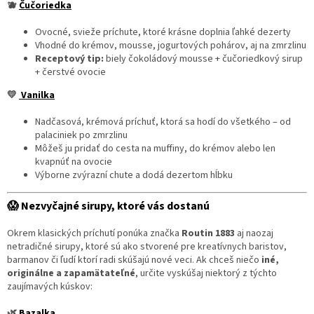
🫐
Čučoriedka
Ovocné, svieže príchute, ktoré krásne doplnia ľahké dezerty
Vhodné do krémov, mousse, jogurtových pohárov, aj na zmrzlinu
Receptový tip:
biely čokoládový mousse + čučoriedkový sirup
+ čerstvé ovocie
💛
Vanilka
Nadčasová, krémová príchuť, ktorá sa hodí do všetkého – od
palaciniek po zmrzlinu
Môžeš ju pridať do cesta na muffiny, do krémov alebo len
kvapnúť na ovocie
Výborne zvýrazní chute a dodá dezertom hĺbku
😱
Nezvyčajné sirupy, ktoré vás dostanú
Okrem klasických príchutí ponúka značka
Routin 1883
aj naozaj
netradičné sirupy, ktoré sú ako stvorené pre kreatívnych baristov,
barmanov či ľudí ktorí radi skúšajú nové veci. Ak chceš niečo
iné,
originálne a zapamätateľné
, určite vyskúšaj niektorý z týchto
zaujímavých kúskov:
🌿
Bazalka