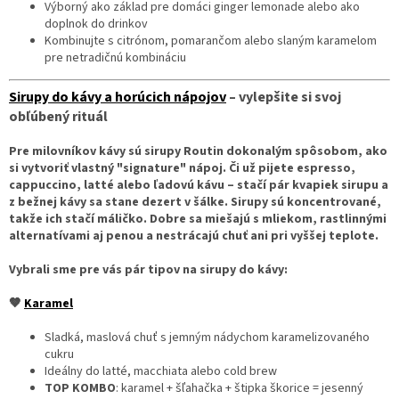
Výborný ako základ pre domáci ginger lemonade alebo ako
doplnok do drinkov
Kombinujte s citrónom, pomarančom alebo slaným karamelom
pre netradičnú kombináciu
Sirupy do kávy a horúcich nápojov
– vylepšite si svoj
obľúbený rituál
Pre milovníkov kávy sú sirupy Routin dokonalým spôsobom, ako
si vytvoriť vlastný "signature" nápoj. Či už pijete espresso,
cappuccino, latté alebo ľadovú kávu – stačí pár kvapiek sirupu a
z bežnej kávy sa stane dezert v šálke.
Sirupy sú koncentrované,
takže ich stačí máličko. Dobre sa miešajú s mliekom, rastlinnými
alternatívami aj penou a nestrácajú chuť ani pri vyššej teplote.
Vybrali sme pre vás pár tipov na sirupy do kávy:
🤎
Karamel
Sladká, maslová chuť s jemným nádychom karamelizovaného
cukru
Ideálny do latté, macchiata alebo cold brew
TOP KOMBO
: karamel + šľahačka + štipka škorice = jesenný