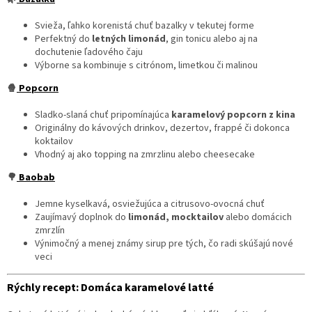
Svieža, ľahko korenistá chuť bazalky v tekutej forme
Perfektný do
letných limonád
, gin tonicu alebo aj na
dochutenie ľadového čaju
Výborne sa kombinuje s citrónom, limetkou či malinou
🍿
Popcorn
Sladko-slaná chuť pripomínajúca
karamelový popcorn z kina
Originálny do kávových drinkov, dezertov, frappé či dokonca
koktailov
Vhodný aj ako topping na zmrzlinu alebo cheesecake
🌳
Baobab
Jemne kyselkavá, osviežujúca a citrusovo-ovocná chuť
Zaujímavý doplnok do
limonád, mocktailov
alebo domácich
zmrzlín
Výnimočný a menej známy sirup pre tých, čo radi skúšajú nové
veci
Rýchly recept: Domáca karamelové latté