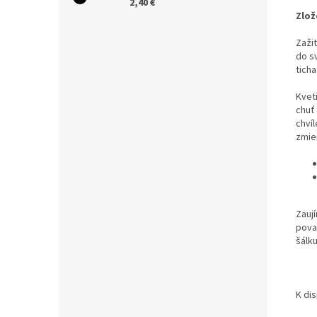
2,40 €
Zlož
Zaži
do sv
tich
Kvet
chuť
chví
zmie
Zaují
pova
šálk
K dis