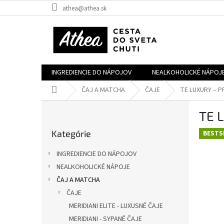
Prejsť
athea@athea.sk
na
obsah
INGREDIENCIE DO NÁPOJOV
NEALKOHOLICKÉ NÁPOJ
Domov
ČAJ A MATCHA
ČAJE
TE LUXURY – P
B
TE 
o
Preskočiť
č
Kategórie
kategórie
BESTS
n
ý
INGREDIENCIE DO NÁPOJOV
p
NEALKOHOLICKÉ NÁPOJE
a
ČAJ A MATCHA
n
e
ČAJE
l
MERIDIANI ELITE - LUXUSNÉ ČAJE
MERIDIANI - SYPANÉ ČAJE