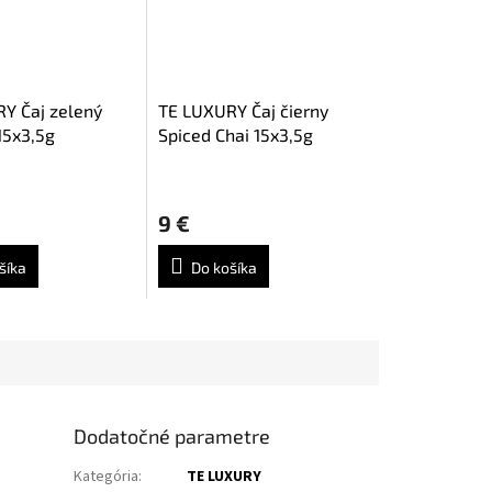
Y Čaj zelený
TE LUXURY Čaj čierny
15x3,5g
Spiced Chai 15x3,5g
9 €
šíka
Do košíka
Dodatočné parametre
Kategória
:
TE LUXURY