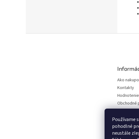
Z
á
p
ä
t
Informác
i
e
Ako nakupo
Kontakty
Hodnotenie
Obchodné 
Podmienky 
údajov
Používame s
pohodlné pre
neustále zlep