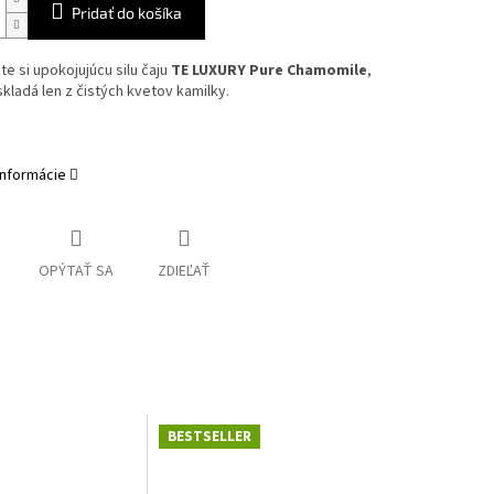
Pridať do košíka
te si upokojujúcu silu čaju
TE LUXURY Pure Chamomile
,
skladá len z čistých kvetov kamilky.
informácie
OPÝTAŤ SA
ZDIEĽAŤ
BESTSELLER