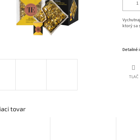
Vychutnaj
ktorý sa 
Detailné 
TLAČ
iaci tovar