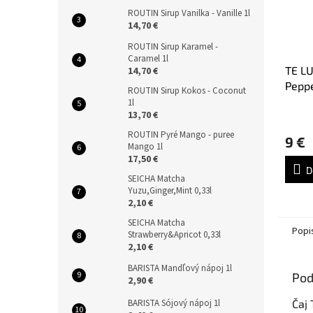
ROUTIN Sirup Vanilka - Vanille 1l
14,70 €
ROUTIN Sirup Karamel -
Caramel 1l
TE LU
14,70 €
Peppe
ROUTIN Sirup Kokos - Coconut
1l
13,70 €
ROUTIN Pyré Mango - puree
9 €
Mango 1l
17,50 €
D
SEICHA Matcha
Yuzu,Ginger,Mint 0,33l
2,10 €
SEICHA Matcha
Popi
Strawberry&Apricot 0,33l
2,10 €
BARISTA Mandľový nápoj 1l
Pod
2,90 €
Čaj
BARISTA Sójový nápoj 1l