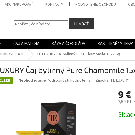
AKO NAKUPOVAŤ
KONTAKTY
HODNOTENIE OBCHODU
OBC
HĽADAŤ
E
ČAJ A MATCHA
KÁVA A ČOKOLÁDA
RASTLINNÉ "MLIEKA"
RÉMIOVÉ ČAJE
TE LUXURY Čaj bylinný Pure Chamomile 15x2,5g
LUXURY Čaj bylinný Pure Chamomile 15
Priemerné
Neohodnotené
Podrobnosti hodnotenia
Značka:
TE LUXURY
ELLER
hodnotenie
produktu
9 €
je
7,60 € b
0,0
z
Jednotk
Skla
5
cena:
hviezdičiek.