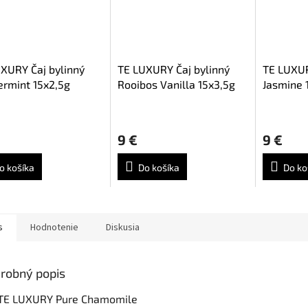
XURY Čaj bylinný
TE LUXURY Čaj bylinný
TE LUXUR
rmint 15x2,5g
Rooibos Vanilla 15x3,5g
Jasmine 
9 €
9 €
o košíka
Do košíka
Do ko
s
Hodnotenie
Diskusia
robný popis
 TE LUXURY Pure Chamomile