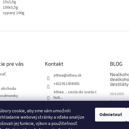
15x3,5g
100x3,5g
sypaný 100g
ie pre vás
Kontakt
BLOG
vať
Nealkoho
athea
@
athea.sk
dealkoho
+421911458001
destiláty
 obchodu
Athea ... cesta do sveta c
30.6.2025
podmienky
huti...
Ľadové č
ochrany osobných
1883_routin_slovakia
úbory cookie, aby sme vám umožnili
9.6.2025
1883 Routin - Barmanské
Odmietnuť
hliadanie webovej stránky a vďaka analýze
sirupy
One & On
šovali jej funkcie, výkon a použiteľnosť.
Viac než 