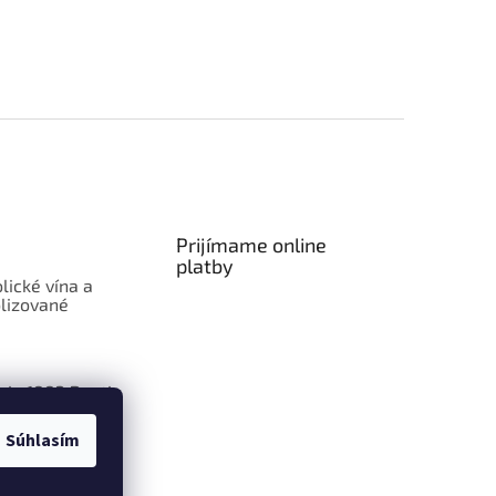
Prijímame online
platby
lické vína a
lizované
aje 1883 Routin
Súhlasím
ly Smoothie:
len ovocie v