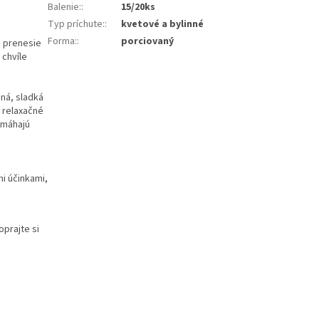
Balenie:
:
15/20ks
Typ príchute:
:
kvetové a bylinné
Forma:
:
porciovaný
s prenesie
 chvíle
mná, sladká
 relaxačné
omáhajú
.
mi účinkami,
prajte si