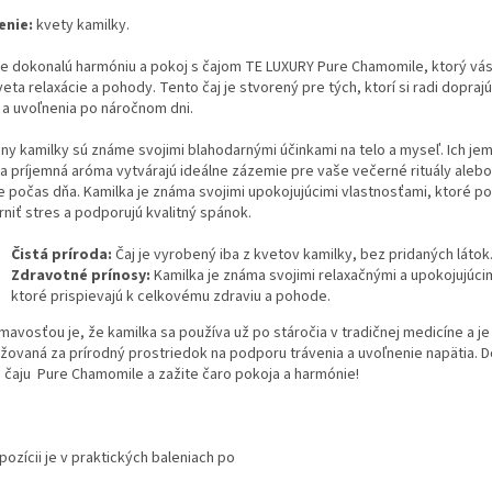
enie:
kvety kamilky.
te dokonalú harmóniu a pokoj s čajom TE LUXURY Pure Chamomile, ktorý vá
eta relaxácie a pohody. Tento čaj je stvorený pre tých, ktorí si radi doprajú
a a uvoľnenia po náročnom dni.
iny kamilky sú známe svojimi blahodarnými účinkami na telo a myseľ. Ich je
 a príjemná aróma vytvárajú ideálne zázemie pre vaše večerné rituály alebo
le počas dňa. Kamilka je známa svojimi upokojujúcimi vlastnosťami, ktoré p
rniť stres a podporujú kvalitný spánok.
Čistá príroda:
Čaj je vyrobený iba z kvetov kamilky, bez pridaných látok
Zdravotné prínosy:
Kamilka je známa svojimi relaxačnými a upokojujúci
ktoré prispievajú k celkovému zdraviu a pohode.
mavosťou je, že kamilka sa používa už po stáročia v tradičnej medicíne a je
žovaná za prírodný prostriedok na podporu trávenia a uvoľnenie napätia. Do
u čaju Pure Chamomile a zažite čaro pokoja a harmónie!
pozícii je v praktických baleniach po