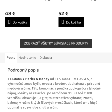
48 €
52 €
Do košíka
Do košíka
ZOBRAZIŤ VŠETKY SÚVISIACE PRODUKTY
Popis
Hodnotenie
Diskusia
Podrobný popis
TE LUXURY Herbs & Honey
od TEAHOUSE EXCLUSIVES je
výnimočná zmes bylín, ovocia a kvetov, obohatená o prírodnú
medovú arómu.
Táto kombinácia ponúka upokojujúci a lahodný
nápoj, ideálny na relaxáciu po náročnom dni.
Každé z 100
vrecúšok obsahuje 3,5 g tejto starostlivo vybranej zmesi,
balenej v ručne šitých flísových vrecúškach, ktoré umožňujú
optimálne rozvinutie chutí a aróm.