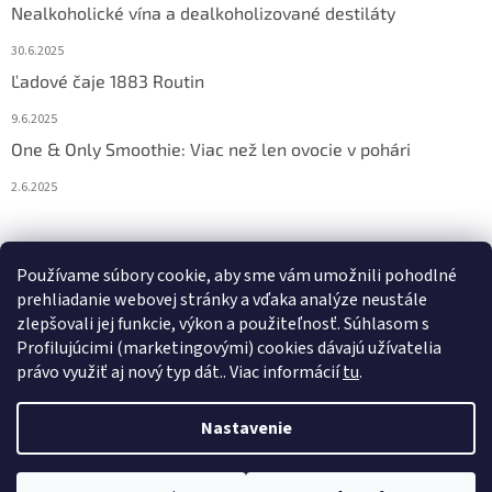
Nealkoholické vína a dealkoholizované destiláty
30.6.2025
Ľadové čaje 1883 Routin
9.6.2025
One & Only Smoothie: Viac než len ovocie v pohári
2.6.2025
Prijímame online platby
Používame súbory cookie, aby sme vám umožnili pohodlné
prehliadanie webovej stránky a vďaka analýze neustále
zlepšovali jej funkcie, výkon a použiteľnosť. S
úhlasom s
Profilujúcimi (marketingovými) cookies dávajú užívatelia
právo využiť aj nový typ dát.
. Viac informácií
tu
.
Vytvoril Shoptet
Nastavenie
Copyright 2026
Athea.sk
. Všetky práva vyhradené.
Upraviť