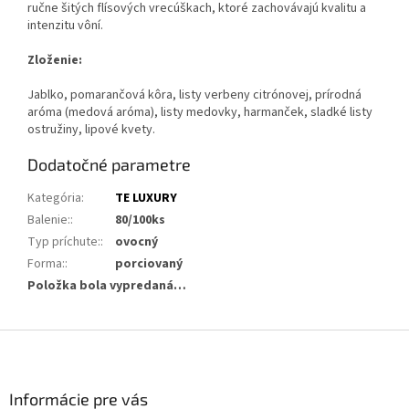
ručne šitých flísových vrecúškach, ktoré zachovávajú kvalitu a
intenzitu vôní.
Zloženie:
Jablko, pomarančová kôra, listy verbeny citrónovej, prírodná
aróma (medová aróma), listy medovky, harmanček, sladké listy
ostružiny, lipové kvety.
Dodatočné parametre
Kategória
:
TE LUXURY
Balenie:
:
80/100ks
Typ príchute:
:
ovocný
Forma:
:
porciovaný
Položka bola vypredaná…
Z
á
p
ä
Informácie pre vás