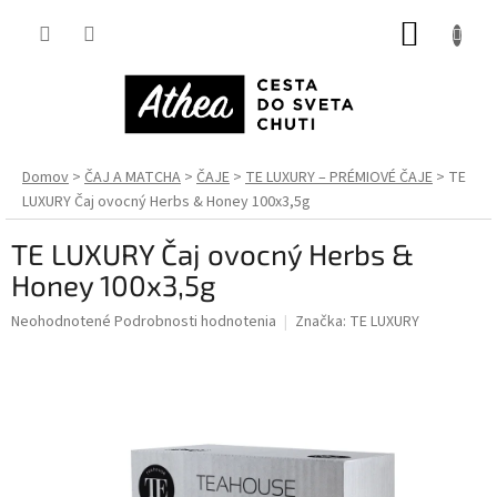
Prejsť
NÁKUP
na
obsah
KOŠÍK
Domov
ČAJ A MATCHA
ČAJE
TE LUXURY – PRÉMIOVÉ ČAJE
TE
LUXURY Čaj ovocný Herbs & Honey 100x3,5g
TE LUXURY Čaj ovocný Herbs &
Honey 100x3,5g
Priemerné
Neohodnotené
Podrobnosti hodnotenia
Značka:
TE LUXURY
hodnotenie
produktu
je
0,0
z
5
hviezdičiek.