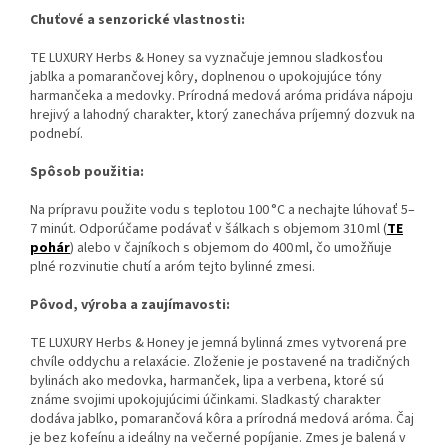
Chuťové a senzorické vlastnosti:
TE LUXURY Herbs & Honey sa vyznačuje jemnou sladkosťou
jablka a pomarančovej kôry, doplnenou o upokojujúce tóny
harmančeka a medovky.
Prírodná medová aróma pridáva nápoju
hrejivý a lahodný charakter, ktorý zanecháva príjemný dozvuk na
podnebí.
Spôsob použitia:
Na prípravu použite vodu s teplotou 100 °C a nechajte lúhovať 5–
7 minút.
Odporúčame podávať v šálkach s objemom 310 ml (
TE
pohár
) alebo v čajníkoch s objemom do 400 ml, čo umožňuje
plné rozvinutie chutí a aróm tejto bylinné zmesi.
​
Pôvod, výroba a zaujímavosti:
TE LUXURY Herbs & Honey je jemná bylinná zmes vytvorená pre
chvíle oddychu a relaxácie. Zloženie je postavené na tradičných
bylinách ako medovka, harmanček, lipa a verbena, ktoré sú
známe svojimi upokojujúcimi účinkami. Sladkastý charakter
dodáva jablko, pomarančová kôra a prírodná medová aróma. Čaj
je bez kofeínu a ideálny na večerné popíjanie. Zmes je balená v