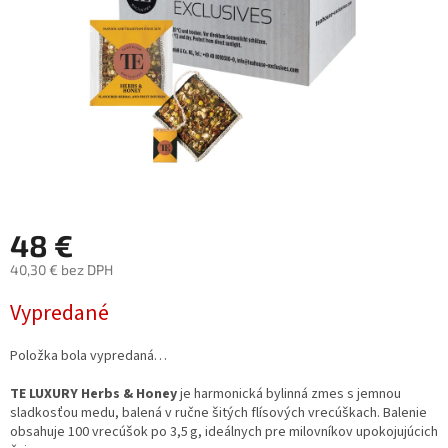
48 €
40,30 € bez DPH
Jednotková
Vypredané
cena:
Položka bola vypredaná…
TE LUXURY Herbs & Honey
je harmonická bylinná zmes s jemnou
sladkosťou medu, balená v ručne šitých flísových vrecúškach.
Balenie
obsahuje 100 vrecúšok po 3,5 g, ideálnych pre milovníkov upokojujúcich