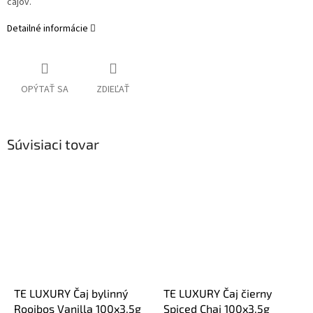
čajov.
​
Detailné informácie
OPÝTAŤ SA
ZDIEĽAŤ
Súvisiaci tovar
TE LUXURY Čaj bylinný
TE LUXURY Čaj čierny
Rooibos Vanilla 100x3,5g
Spiced Chai 100x3,5g