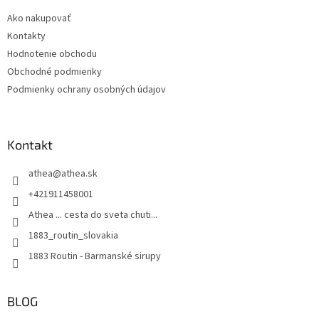
t
Ako nakupovať
i
Kontakty
e
Hodnotenie obchodu
Obchodné podmienky
Podmienky ochrany osobných údajov
Kontakt
athea
@
athea.sk
+421911458001
Athea ... cesta do sveta chuti...
1883_routin_slovakia
1883 Routin - Barmanské sirupy
BLOG