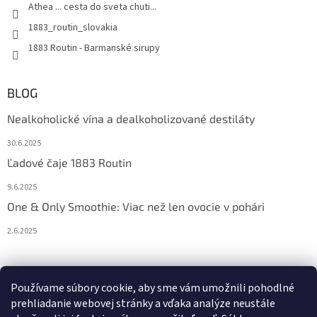
Athea ... cesta do sveta chuti...
1883_routin_slovakia
1883 Routin - Barmanské sirupy
BLOG
Nealkoholické vína a dealkoholizované destiláty
30.6.2025
Ľadové čaje 1883 Routin
9.6.2025
One & Only Smoothie: Viac než len ovocie v pohári
2.6.2025
Prijímame online platby
Používame súbory cookie, aby sme vám umožnili pohodlné
prehliadanie webovej stránky a vďaka analýze neustále