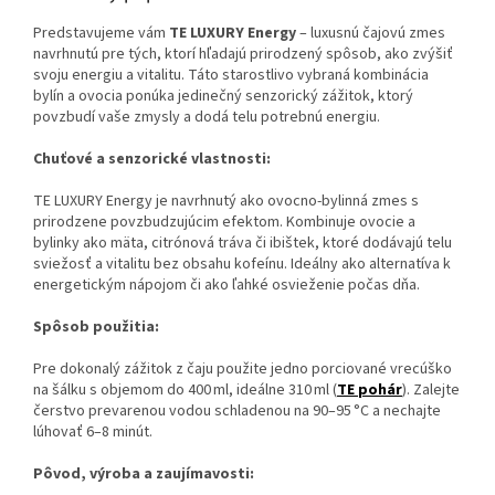
Predstavujeme vám
TE LUXURY Energy
– luxusnú čajovú zmes
navrhnutú pre tých, ktorí hľadajú prirodzený spôsob, ako zvýšiť
svoju energiu a vitalitu.
Táto starostlivo vybraná kombinácia
bylín a ovocia ponúka jedinečný senzorický zážitok, ktorý
povzbudí vaše zmysly a dodá telu potrebnú energiu.
Chuťové a senzorické vlastnosti:
TE LUXURY Energy je navrhnutý ako ovocno-bylinná zmes s
prirodzene povzbudzujúcim efektom. Kombinuje ovocie a
bylinky ako mäta, citrónová tráva či ibištek, ktoré dodávajú telu
sviežosť a vitalitu bez obsahu kofeínu. Ideálny ako alternatíva k
energetickým nápojom či ako ľahké osvieženie počas dňa.
Spôsob použitia:
Pre dokonalý zážitok z čaju použite jedno porciované vrecúško
na šálku s objemom do 400 ml, ideálne 310 ml (
TE pohár
).
Zalejte
čerstvo prevarenou vodou schladenou na 90–95 °C a nechajte
lúhovať 6–8 minút.
Pôvod, výroba a zaujímavosti: