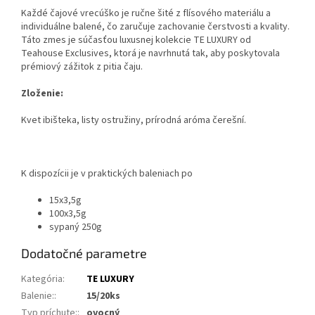
Každé čajové vrecúško je ručne šité z flísového materiálu a
individuálne balené, čo zaručuje zachovanie čerstvosti a kvality.
Táto zmes je súčasťou luxusnej kolekcie TE LUXURY od
Teahouse Exclusives, ktorá je navrhnutá tak, aby poskytovala
prémiový zážitok z pitia čaju.
Zloženie:
Kvet ibišteka, listy ostružiny, prírodná aróma čerešní.
K dispozícii je v praktických baleniach po
15x3,5g
100x3,5g
sypaný 250g
Dodatočné parametre
Kategória
:
TE LUXURY
Balenie:
:
15/20ks
Typ príchute:
:
ovocný