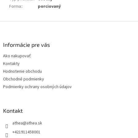
Forma:
:
porciovaný
Z
á
p
ä
Informácie pre vás
t
Ako nakupovať
i
Kontakty
e
Hodnotenie obchodu
Obchodné podmienky
Podmienky ochrany osobných údajov
Kontakt
athea
@
athea.sk
+421911458001