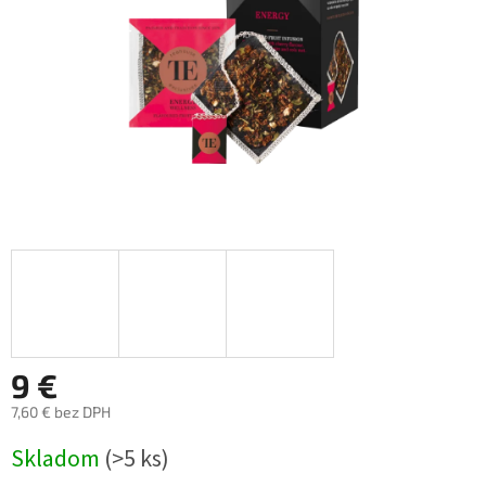
9 €
7,60 € bez DPH
Jednotková
Skladom
(>5 ks)
cena: