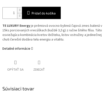
Pridať do košíka
TE LUXURY Energy
je prémiová ovocno-bylinná čajová zmes balená v
15ks porciovaných vrecúškach (každé 3,5 g) z ručne šitého flísu.
Táto
osviežujúca kombinácia kvetov ibišteka, listov ostružiny a jedinečnej
chuti čerešní dodáva telu energiu a vitalitu.
Detailné informácie
OPÝTAŤ SA
ZDIEĽAŤ
Súvisiaci tovar