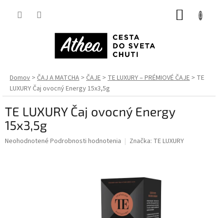
Prejsť
NÁKUP
na
obsah
KOŠÍK
Domov
ČAJ A MATCHA
ČAJE
TE LUXURY – PRÉMIOVÉ ČAJE
TE
LUXURY Čaj ovocný Energy 15x3,5g
TE LUXURY Čaj ovocný Energy
15x3,5g
Priemerné
Neohodnotené
Podrobnosti hodnotenia
Značka:
TE LUXURY
hodnotenie
produktu
je
0,0
z
5
hviezdičiek.