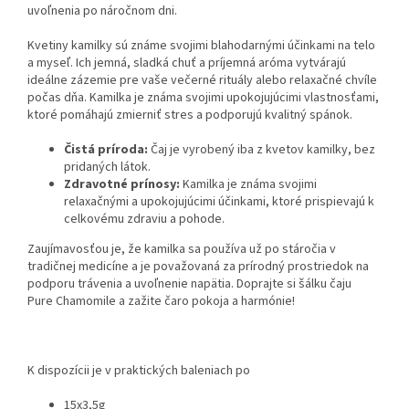
uvoľnenia po náročnom dni.
Kvetiny kamilky sú známe svojimi blahodarnými účinkami na telo
a myseľ. Ich jemná, sladká chuť a príjemná aróma vytvárajú
ideálne zázemie pre vaše večerné rituály alebo relaxačné chvíle
počas dňa. Kamilka je známa svojimi upokojujúcimi vlastnosťami,
ktoré pomáhajú zmierniť stres a podporujú kvalitný spánok.
Čistá príroda:
Čaj je vyrobený iba z kvetov kamilky, bez
pridaných látok.
Zdravotné prínosy:
Kamilka je známa svojimi
relaxačnými a upokojujúcimi účinkami, ktoré prispievajú k
celkovému zdraviu a pohode.
Zaujímavosťou je, že kamilka sa používa už po stáročia v
tradičnej medicíne a je považovaná za prírodný prostriedok na
podporu trávenia a uvoľnenie napätia. Doprajte si šálku čaju
Pure Chamomile a zažite čaro pokoja a harmónie!
K dispozícii je v praktických baleniach po
15x3,5g