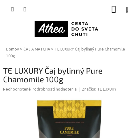
Prejsť
NÁKUP
na
obsah
KOŠÍK
Domov
ČAJ A MATCHA
TE LUXURY Čaj bylinný Pure Chamomile
100g
TE LUXURY Čaj bylinný Pure
Chamomile 100g
Priemerné
Neohodnotené
Podrobnosti hodnotenia
Značka:
TE LUXURY
hodnotenie
produktu
je
0,0
z
5
hviezdičiek.