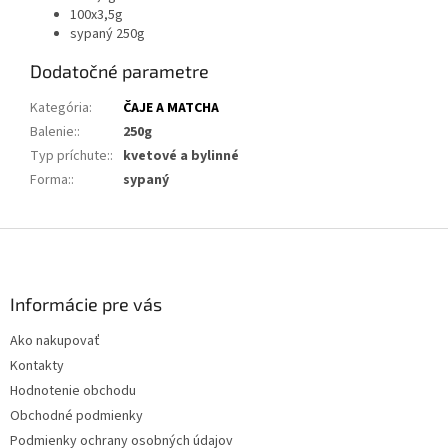
100x3,5g
sypaný 250g
Dodatočné parametre
Kategória
:
ČAJE A MATCHA
Balenie:
:
250g
Typ príchute:
:
kvetové a bylinné
Forma:
:
sypaný
Z
á
p
ä
Informácie pre vás
t
Ako nakupovať
i
Kontakty
e
Hodnotenie obchodu
Obchodné podmienky
Podmienky ochrany osobných údajov