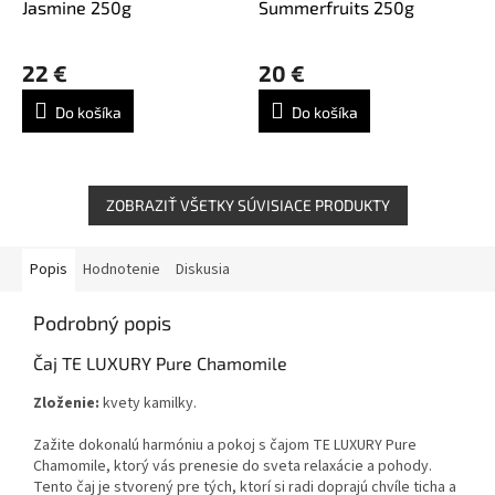
Jasmine 250g
Summerfruits 250g
22 €
20 €
Do košíka
Do košíka
ZOBRAZIŤ VŠETKY SÚVISIACE PRODUKTY
Popis
Hodnotenie
Diskusia
Podrobný popis
Čaj TE LUXURY Pure Chamomile
Zloženie:
kvety kamilky.
Zažite dokonalú harmóniu a pokoj s čajom TE LUXURY Pure
Chamomile, ktorý vás prenesie do sveta relaxácie a pohody.
Tento čaj je stvorený pre tých, ktorí si radi doprajú chvíle ticha a