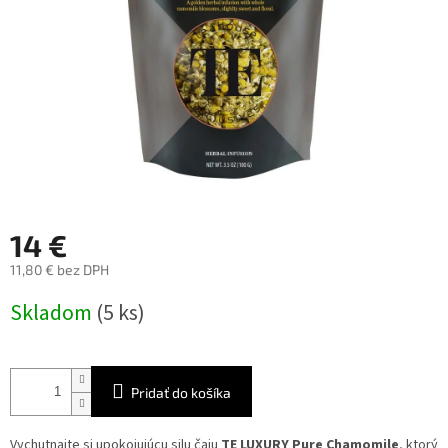
14 €
11,80 € bez DPH
Jednotková
Skladom
(5 ks)
cena:
Pridať do košíka
Vychutnajte si upokojujúcu silu čaju
TE LUXURY Pure Chamomile
, ktorý