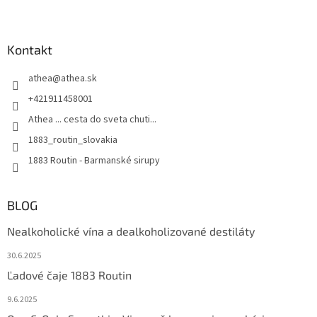
Kontakt
athea
@
athea.sk
+421911458001
Athea ... cesta do sveta chuti...
1883_routin_slovakia
1883 Routin - Barmanské sirupy
BLOG
Nealkoholické vína a dealkoholizované destiláty
30.6.2025
Ľadové čaje 1883 Routin
9.6.2025