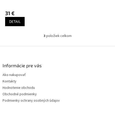
destilát
31 €
DETAIL
3
položiek celkom
O
v
l
Z
á
á
d
p
a
ä
Informácie pre vás
c
t
i
Ako nakupovať
i
e
Kontakty
p
e
r
Hodnotenie obchodu
v
Obchodné podmienky
k
Podmienky ochrany osobných údajov
y
v
ý