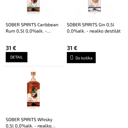
p
o
r
d
o
u
d
k
SOBER SPIRITS Caribbean
SOBER SPIRITS Gin 0,5l
u
t
Rum 0,5l 0,0%alk. -
0,0%alk. - nealko destilát
k
o
nealko destilát
t
v
31 €
31 €
o
v
DETAIL
Do košíka
SOBER SPIRITS Whisky
0,5l 0,0%alk. - nealko