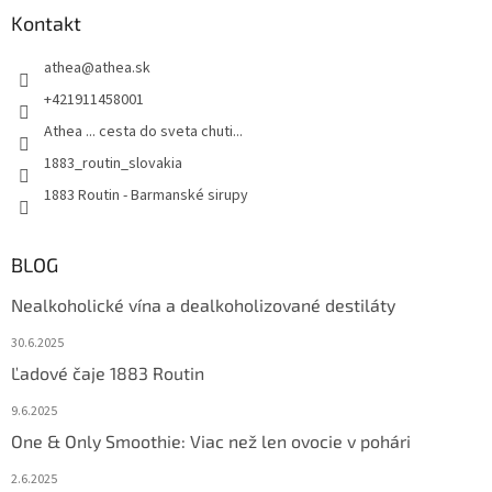
p
Kontakt
i
s
u
athea
@
athea.sk
+421911458001
Athea ... cesta do sveta chuti...
1883_routin_slovakia
1883 Routin - Barmanské sirupy
BLOG
Nealkoholické vína a dealkoholizované destiláty
30.6.2025
Ľadové čaje 1883 Routin
9.6.2025
One & Only Smoothie: Viac než len ovocie v pohári
2.6.2025