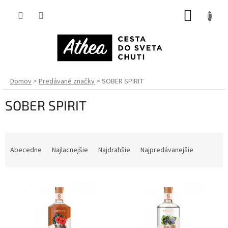
Prejsť
NÁKUP
na
obsah
KOŠÍK
Domov
Predávané značky
SOBER SPIRIT
SOBER SPIRIT
R
a
Abecedne
Najlacnejšie
Najdrahšie
Najpredávanejšie
d
e
V
n
ý
i
p
e
i
p
s
r