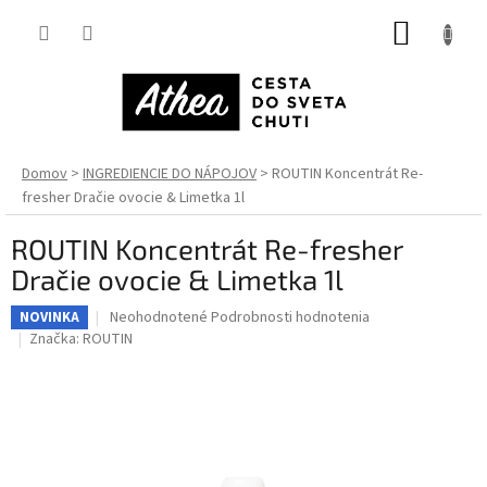
Prejsť
NÁKUP
na
obsah
KOŠÍK
Domov
INGREDIENCIE DO NÁPOJOV
ROUTIN Koncentrát Re-
fresher Dračie ovocie & Limetka 1l
ROUTIN Koncentrát Re-fresher
Dračie ovocie & Limetka 1l
Priemerné
Neohodnotené
Podrobnosti hodnotenia
NOVINKA
hodnotenie
Značka:
ROUTIN
produktu
je
0,0
z
5
hviezdičiek.