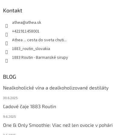
Kontakt
athea
@
athea.sk
+421911458001
Athea ... cesta do sveta chuti...
1883_routin_slovakia
1883 Routin - Barmanské sirupy
BLOG
Nealkoholické vína a dealkoholizované destiláty
30.6.2025
Ľadové čaje 1883 Routin
9.6.2025
One & Only Smoothie: Viac než len ovocie v pohári