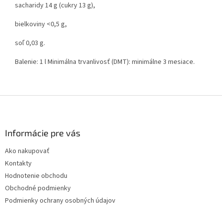
sacharidy 14 g (cukry 13 g),
bielkoviny <0,5 g,
soľ 0,03 g.
Balenie: 1 l Minimálna trvanlivosť (DMT): minimálne 3 mesiace.
Z
á
p
ä
Informácie pre vás
t
Ako nakupovať
i
Kontakty
e
Hodnotenie obchodu
Obchodné podmienky
Podmienky ochrany osobných údajov