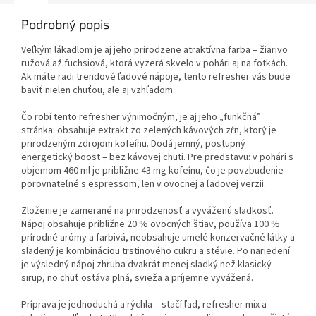
Podrobný popis
Veľkým lákadlom je aj jeho prirodzene atraktívna farba – žiarivo
ružová až fuchsiová, ktorá vyzerá skvelo v pohári aj na fotkách.
Ak máte radi trendové ľadové nápoje, tento refresher vás bude
baviť nielen chuťou, ale aj vzhľadom.
Čo robí tento refresher výnimočným, je aj jeho „funkčná”
stránka: obsahuje extrakt zo zelených kávových zŕn, ktorý je
prirodzeným zdrojom kofeínu. Dodá jemný, postupný
energetický boost – bez kávovej chuti. Pre predstavu: v pohári s
objemom 460 ml je približne 43 mg kofeínu, čo je povzbudenie
porovnateľné s espressom, len v ovocnej a ľadovej verzii.
Zloženie je zamerané na prirodzenosť a vyváženú sladkosť.
Nápoj obsahuje približne 20 % ovocných štiav, používa 100 %
prírodné arómy a farbivá, neobsahuje umelé konzervačné látky a
sladený je kombináciou trstinového cukru a stévie. Po nariedení
je výsledný nápoj zhruba dvakrát menej sladký než klasický
sirup, no chuť ostáva plná, svieža a príjemne vyvážená.
Príprava je jednoduchá a rýchla – stačí ľad, refresher mix a