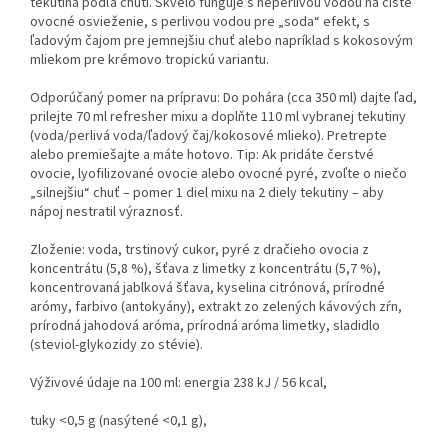
tekutina podľa chuti. Skvelo funguje s neperlivou vodou na čisté
ovocné osvieženie, s perlivou vodou pre „soda“ efekt, s
ľadovým čajom pre jemnejšiu chuť alebo napríklad s kokosovým
mliekom pre krémovo tropickú variantu.
Odporúčaný pomer na prípravu: Do pohára (cca 350 ml) dajte ľad,
prilejte 70 ml refresher mixu a doplňte 110 ml vybranej tekutiny
(voda/perlivá voda/ľadový čaj/kokosové mlieko). Pretrepte
alebo premiešajte a máte hotovo. Tip: Ak pridáte čerstvé
ovocie, lyofilizované ovocie alebo ovocné pyré, zvoľte o niečo
„silnejšiu“ chuť – pomer 1 diel mixu na 2 diely tekutiny – aby
nápoj nestratil výraznosť.
Zloženie: voda, trstinový cukor, pyré z dračieho ovocia z
koncentrátu (5,8 %), šťava z limetky z koncentrátu (5,7 %),
koncentrovaná jablková šťava, kyselina citrónová, prírodné
arómy, farbivo (antokyány), extrakt zo zelených kávových zŕn,
prírodná jahodová aróma, prírodná aróma limetky, sladidlo
(steviol-glykozidy zo stévie).
Výživové údaje na 100 ml: energia 238 kJ / 56 kcal,
tuky <0,5 g (nasýtené <0,1 g),