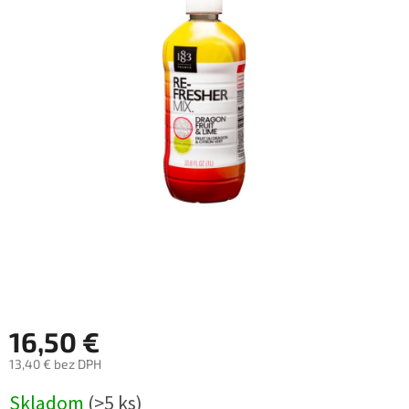
16,50 €
13,40 € bez DPH
Jednotková
Skladom
(>5 ks)
cena: