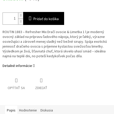
Pridať do košíka
ROUTIN 1883 – Refresher Mix Dračí ovocie & Limetka 1 l je moderný
ovocný základ na prípravu ľadového nápoja, ktorý je ľahký, výrazne
osviežujúci a zároveň menej sladký než bežné sirupy. Spája exotickú
jemnosť dračieho ovocia s príjemne kyslastou sviežosťou limetky.
Výsledkom je živá, šťavnatá chuť, ktorá skvelo uhasí smäd – ideálna
najmä na teplé dni, no poteší kedykoľvek počas dňa.
Detailné informácie
OPÝTAŤ SA
ZDIEĽAŤ
Popis
Hodnotenie
Diskusia