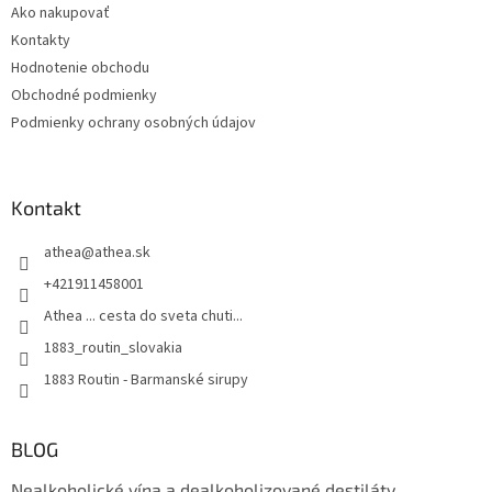
Ako nakupovať
i
Kontakty
e
Hodnotenie obchodu
Obchodné podmienky
Podmienky ochrany osobných údajov
Kontakt
athea
@
athea.sk
+421911458001
Athea ... cesta do sveta chuti...
1883_routin_slovakia
1883 Routin - Barmanské sirupy
BLOG
Nealkoholické vína a dealkoholizované destiláty