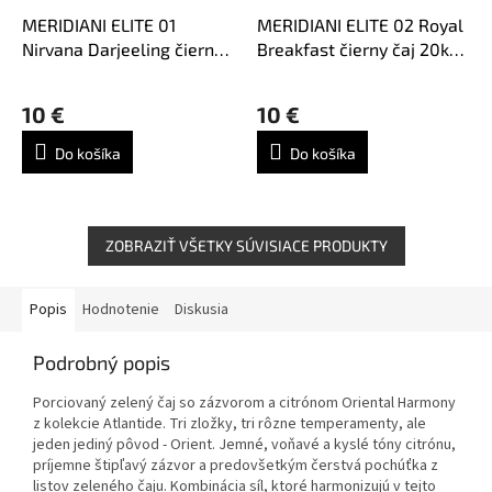
MERIDIANI ELITE 01
MERIDIANI ELITE 02 Royal
Nirvana Darjeeling čierny
Breakfast čierny čaj 20ks
čaj 20ks x 3g
x 4g
Priemerné
hodnotenie
10 €
10 €
produktu
je
Do košíka
Do košíka
5,0
z
5
hviezdičiek.
ZOBRAZIŤ VŠETKY SÚVISIACE PRODUKTY
Popis
Hodnotenie
Diskusia
Podrobný popis
Porciovaný zelený čaj so zázvorom a citrónom Oriental Harmony
z kolekcie Atlantide. Tri zložky, tri rôzne temperamenty, ale
jeden jediný pôvod - Orient. Jemné, voňavé a kyslé tóny citrónu,
príjemne štipľavý zázvor a predovšetkým čerstvá pochúťka z
listov zeleného čaju. Kombinácia síl, ktoré harmonizujú v tejto