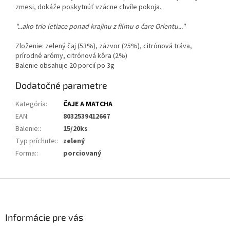
zmesi, dokáže poskytnúť vzácne chvíle pokoja.
"...ako trio letiace ponad krajinu z filmu o čare Orientu..."
Zloženie: zelený čaj (53%), zázvor (25%), citrónová tráva,
prírodné arómy, citrónová kôra (2%)
Balenie obsahuje 20 porcií po 3g
Dodatočné parametre
Kategória
:
ČAJE A MATCHA
EAN
:
8032539412667
Balenie:
:
15/20ks
Typ príchute:
:
zelený
Forma:
:
porciovaný
Z
á
p
ä
Informácie pre vás
t