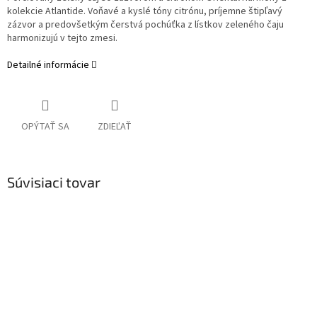
kolekcie Atlantide. Voňavé a kyslé tóny citrónu, príjemne štipľavý
zázvor a predovšetkým čerstvá pochúťka z lístkov zeleného čaju
harmonizujú v tejto zmesi.
Detailné informácie
OPÝTAŤ SA
ZDIEĽAŤ
Súvisiaci tovar