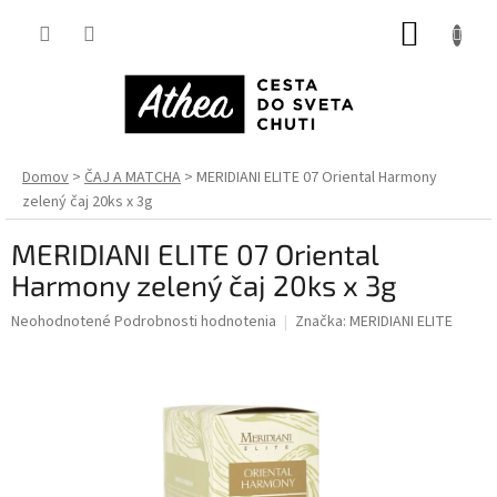
Prejsť
NÁKUP
na
obsah
KOŠÍK
Domov
ČAJ A MATCHA
MERIDIANI ELITE 07 Oriental Harmony
zelený čaj 20ks x 3g
MERIDIANI ELITE 07 Oriental
Harmony zelený čaj 20ks x 3g
Priemerné
Neohodnotené
Podrobnosti hodnotenia
Značka:
MERIDIANI ELITE
hodnotenie
produktu
je
0,0
z
5
hviezdičiek.