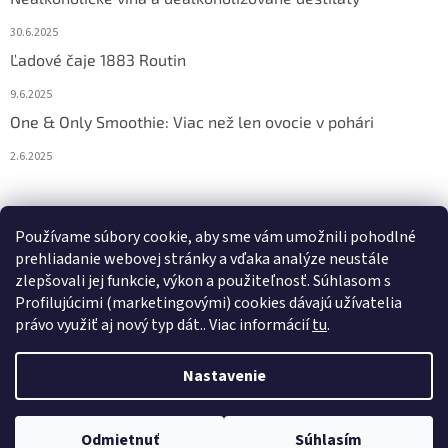
30.6.2025
Ľadové čaje 1883 Routin
9.6.2025
One & Only Smoothie: Viac než len ovocie v pohári
2.6.2025
Prijímame online platby
Používame súbory cookie, aby sme vám umožnili pohodlné
prehliadanie webovej stránky a vďaka analýze neustále
zlepšovali jej funkcie, výkon a použiteľnosť. S
úhlasom s
Profilujúcimi (marketingovými) cookies dávajú užívatelia
právo využiť aj nový typ dát.
. Viac informácií
tu
.
Vytvoril Shoptet
Nastavenie
Copyright 2026
Athea.sk
. Všetky práva vyhradené.
Upraviť
Odmietnuť
Súhlasím
nastavenie cookies