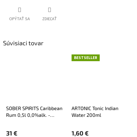
OPÝTAŤ SA
ZDIEĽAŤ
Súvisiaci tovar
BESTSELLER
SOBER SPIRITS Caribbean
ARTONIC Tonic Indian
Rum 0,5l 0,0%alk. -
Water 200ml
nealko destilát
31 €
1,60 €