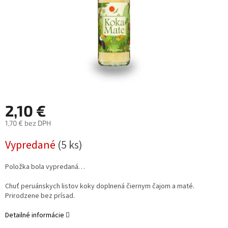
2,10 €
1,70 € bez DPH
Jednotková
Vypredané
(5 ks)
cena:
Položka bola vypredaná…
Chuť peruánskych listov koky doplnená čiernym čajom a maté.
Prirodzene bez prísad.
Detailné informácie