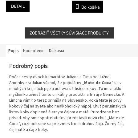
DETAIL
Do košíka
ZOBRAZIŤ VŠETKY SÚVISIACE PRODUKTY
Popis
Hodnotenie
Diskusia
Podrobný popis
Počas cesty dvoch kamarátov Juliana a Tima po Južnej
Amerikye si Julian všimol, že populárny „
Mate de Coca
“ sa v
mnohých krajinách pije a uctieva už tisíce rokov. To im vnuklo
myšlienku uviesť tento unikátny produkt na trh aj v Nemecku. A
Limcha vám ho teraz prináša na Slovensko. Koka Mate je prvý
kokový čaj na svete ako nealkoholický nápoj. Chuť peruánskych
listov koky doplnená čiernym čajom a maté. Prirodzene bez
prísad. Aby sme spotrebiteľovi predstavili novú chuť „Mate de
Coca“, rozhodli sme sa pre zmes troch druhov čaju. Čierny čaj,
čaj maté a čaj z koky.