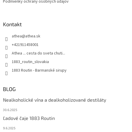
Podmienky ochrany osobných údajov
Kontakt
athea
@
athea.sk
+421911458001
Athea ... cesta do sveta chuti...
1883_routin_slovakia
1883 Routin - Barmanské sirupy
BLOG
Nealkoholické vína a dealkoholizované destiláty
30.6.2025
Ľadové čaje 1883 Routin
9.6.2025