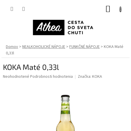
Prejsť
NÁKUP
na
obsah
KOŠÍK
Domov
NEALKOHOLICKÉ NÁPOJE
FUNKČNÉ NÁPOJE
KOKA Maté
0,33l
KOKA Maté 0,33l
Priemerné
Neohodnotené
Podrobnosti hodnotenia
Značka:
KOKA
hodnotenie
produktu
je
0,0
z
5
hviezdičiek.