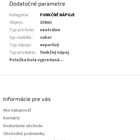
Dodatočné parametre
Kategória
:
FUNKČNÉ NÁPOJE
Objem:
:
330ml
Typ príchute:
:
neutrálne
typ sladidla:
:
cukor
Typ nápoja:
:
neperlivý
Typ produktu:
:
funkčný nápoj
Položka bola vypredaná…
Z
á
p
ä
Informácie pre vás
t
Ako nakupovať
i
Kontakty
e
Hodnotenie obchodu
Obchodné podmienky