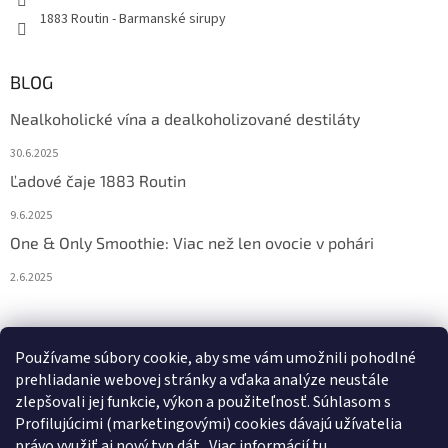
1883 Routin - Barmanské sirupy
BLOG
Nealkoholické vína a dealkoholizované destiláty
30.6.2025
Ľadové čaje 1883 Routin
9.6.2025
One & Only Smoothie: Viac než len ovocie v pohári
2.6.2025
Prijímame online platby
Používame súbory cookie, aby sme vám umožnili pohodlné
prehliadanie webovej stránky a vďaka analýze neustále
zlepšovali jej funkcie, výkon a použiteľnosť. S
úhlasom s
Profilujúcimi (marketingovými) cookies dávajú užívatelia
právo využiť aj nový typ dát.
. Viac informácií
tu
.