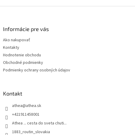
Z
á
p
ä
Informácie pre vás
t
Ako nakupovať
i
Kontakty
e
Hodnotenie obchodu
Obchodné podmienky
Podmienky ochrany osobných údajov
Kontakt
athea
@
athea.sk
+421911458001
Athea ... cesta do sveta chuti...
1883_routin_slovakia