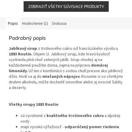
hviezdičiek.
ZOBRAZIŤ VŠETKY SÚVISIACE PRODUKTY
Popis
Hodnotenie (1)
Diskusia
Podrobný popis
Jablkový sirup
z trstinového cukru od francúzskeho výrobcu
1883 Routin.
Objem 1l. Jablkový sirup, kde hravú kyslosť
vystrieda plná chuť zelených jabĺk. Sirup vhodný aj na
každodenné použitie doma, najmä na prípravu
domácej
limonády.
Už len v kombinácii s vodou chutí presne ako jablkový
džús.
Hodí sa aj do
miešaných nápojov.
Rozumie si so všetkými
druhmi alkoholu, môže dochutiť smoothie alebo aj ovocné šaláty
a dezerty.
Všetky sirupy 1883 Routin
sú vyrobené z
kvalitného trstinového cukru
a alpskej
vody
majú vysokú výťažnosť -
odporúčaný pomer riedenia