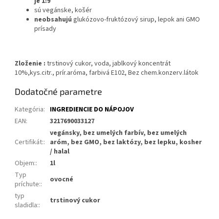
je 1:9
sú vegánske, košér
neobsahujú
glukózovo-fruktózový sirup, lepok ani GMO
prísady
Zloženie :
trstinový cukor, voda, jablkový koncentrát
10%,kys.citr., prír.aróma, farbivá E102, Bez chem.konzerv.látok
Dodatočné parametre
Kategória
:
INGREDIENCIE DO NÁPOJOV
EAN
:
3217690033127
vegánsky, bez umelých farbív, bez umelých
Certifikát:
:
aróm, bez GMO, bez laktózy, bez lepku, kosher
/ halal
Objem:
:
1l
Typ
ovocné
príchute:
:
typ
trstinový cukor
sladidla:
: