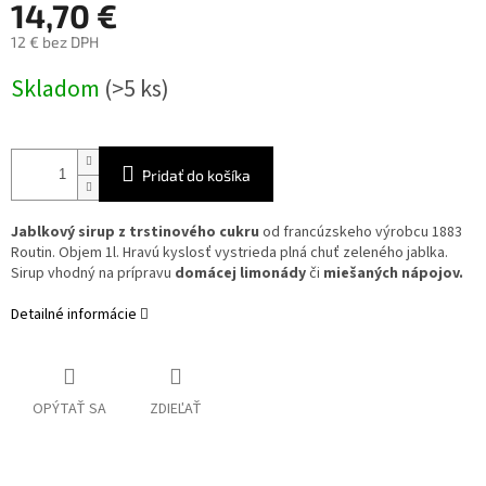
14,70 €
12 € bez DPH
Jednotková
Skladom
(>5 ks)
cena:
Pridať do košíka
Jablkový sirup z trstinového cukru
od francúzskeho výrobcu 1883
Routin. Objem 1l. Hravú kyslosť vystrieda plná chuť zeleného jablka.
Sirup vhodný na prípravu
domácej limonády
či
miešaných nápojov.
Detailné informácie
OPÝTAŤ SA
ZDIEĽAŤ