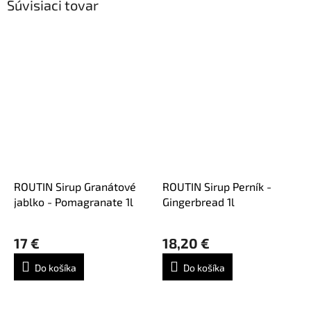
Súvisiaci tovar
ROUTIN Sirup Granátové
ROUTIN Sirup Perník -
jablko - Pomagranate 1l
Gingerbread 1l
Priemerné
hodnotenie
17 €
18,20 €
produktu
je
Do košíka
Do košíka
5,0
z
5