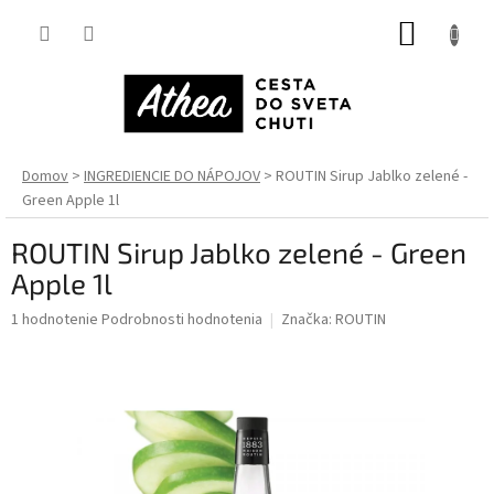
Prejsť
NÁKUP
na
obsah
KOŠÍK
Domov
INGREDIENCIE DO NÁPOJOV
ROUTIN Sirup Jablko zelené -
Green Apple 1l
ROUTIN Sirup Jablko zelené - Green
Apple 1l
Priemerné
1 hodnotenie
Podrobnosti hodnotenia
Značka:
ROUTIN
hodnotenie
produktu
je
5,0
z
5
hviezdičiek.