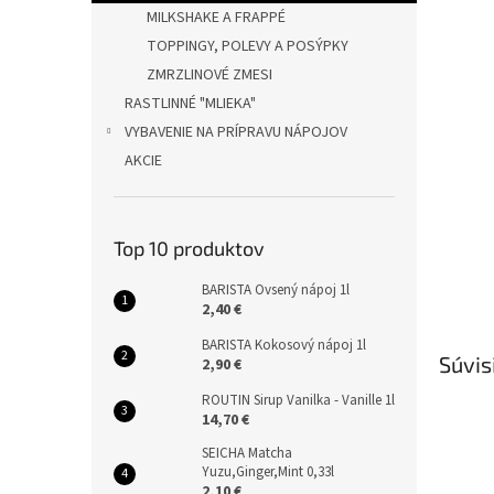
MILKSHAKE A FRAPPÉ
TOPPINGY, POLEVY A POSÝPKY
ZMRZLINOVÉ ZMESI
RASTLINNÉ "MLIEKA"
VYBAVENIE NA PRÍPRAVU NÁPOJOV
AKCIE
Top 10 produktov
BARISTA Ovsený nápoj 1l
2,40 €
BARISTA Kokosový nápoj 1l
Súvis
2,90 €
ROUTIN Sirup Vanilka - Vanille 1l
14,70 €
SEICHA Matcha
Yuzu,Ginger,Mint 0,33l
2,10 €