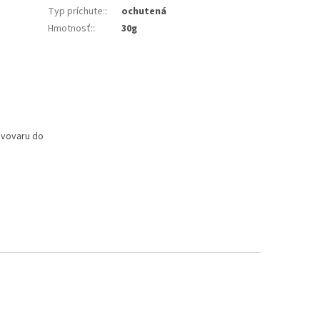
Typ príchute:
:
ochutená
Hmotnosť:
:
30g
ávovaru do