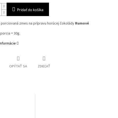
Pridať do košíka
a porciovaná zmes na prípravu horúcej čokolády
Rumové
.
 porcia = 30g.
informácie
OPÝTAŤ SA
ZDIEĽAŤ