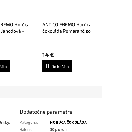
EREMO Horúca
ANTICO EREMO Horúca
 Jahodová -
čokoláda Pomaranč so
10ks
škoricou - Arancia &
Cannella 10ks
14 €
šíka
Do košíka
Dodatočné parametre
linky
.
Kategória
:
HORÚCA ČOKOLÁDA
Balenie:
:
10 porcií