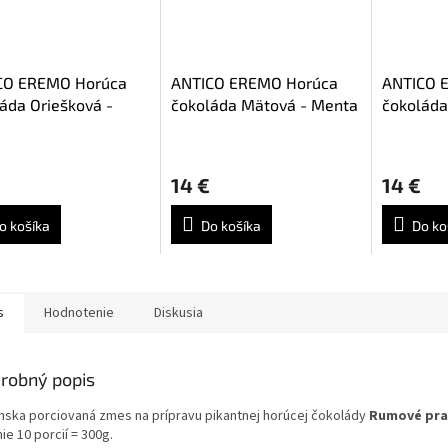
CO EREMO Horúca
ANTICO EREMO Horúca
ANTICO 
áda Oriešková -
čokoláda Mätová - Menta
čokoláda
ola 10ks
10ks
Fragola 
Priemerné
hodnotenie
14 €
14 €
produktu
je
5,0
o košíka
Do košíka
Do ko
z
5
hviezdičiek.
s
Hodnotenie
Diskusia
robný popis
anska porciovaná zmes na prípravu pikantnej horúcej čokolády
Rumové pra
ie 10 porcií = 300g.