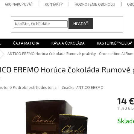
AKO NAKUPOVAŤ
KONTAKTY
HODNOTENIE OBCHODU
OBC
HĽADAŤ
E
ČAJ A MATCHA
KÁVA A ČOKOLÁDA
RASTLINNÉ "MLIEKA"
ANTICO EREMO Horúca čokoláda Rumové pralinky - Croccantino Al Rum
ICO EREMO Horúca čokoláda Rumové pr
s
né
notené
Podrobnosti hodnotenia
Značka:
ANTICO EREMO
nie
14 
u
11,40 € 
Jednotk
Skla
cena:
iek.