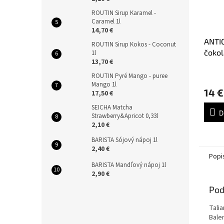
ROUTIN Sirup Karamel -
Caramel 1l
14,70 €
ANTI
ROUTIN Sirup Kokos - Coconut
čokol
1l
13,70 €
Nocci
ROUTIN Pyré Mango - puree
Mango 1l
14 €
17,50 €
SEICHA Matcha
D
Strawberry&Apricot 0,33l
2,10 €
BARISTA Sójový nápoj 1l
2,40 €
Popi
BARISTA Mandľový nápoj 1l
2,90 €
Pod
Tali
Balen