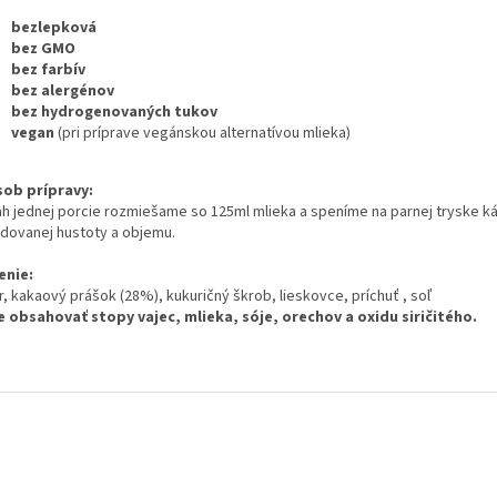
bezlepková
bez GMO
bez farbív
bez alergénov
bez hydrogenovaných tukov
vegan
(pri príprave vegánskou alternatívou mlieka)
ob prípravy:
h jednej porcie rozmiešame so 125ml mlieka a speníme na parnej tryske k
dovanej hustoty a objemu.
enie:
r, kakaový prášok (28%), kukuričný škrob, lieskovce, príchuť , soľ
 obsahovať stopy vajec, mlieka, sóje, orechov a oxidu siričitého.