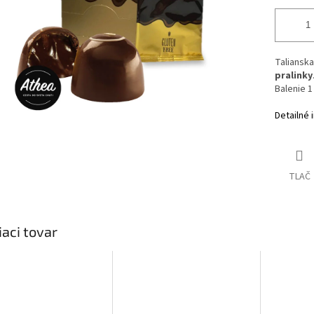
Taliansk
pralinky
Balenie 1
Detailné 
TLAČ
iaci tovar