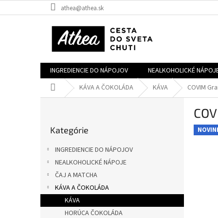
Prejsť
athea@athea.sk
na
obsah
INGREDIENCIE DO NÁPOJOV
NEALKOHOLICKÉ NÁPOJ
Domov
KÁVA A ČOKOLÁDA
KÁVA
COVIM Gra
B
COV
o
Preskočiť
č
Kategórie
kategórie
NOVIN
n
ý
INGREDIENCIE DO NÁPOJOV
p
NEALKOHOLICKÉ NÁPOJE
a
ČAJ A MATCHA
n
e
KÁVA A ČOKOLÁDA
l
KÁVA
HORÚCA ČOKOLÁDA