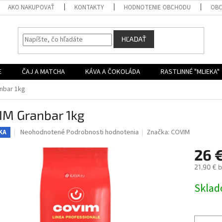
AKO NAKUPOVAŤ
KONTAKTY
HODNOTENIE OBCHODU
OBC
HĽADAŤ
E
ČAJ A MATCHA
KÁVA A ČOKOLÁDA
RASTLINNÉ "MLIEKA"
nbar 1kg
IM Granbar 1kg
Priemerné
Neohodnotené
Podrobnosti hodnotenia
Značka:
COVIM
KA
hodnotenie
produktu
26 
je
21,90 € 
0,0
z
Jednotk
Skla
5
cena:
hviezdičiek.