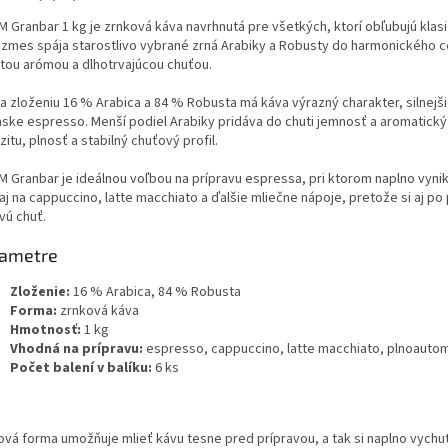
M Granbar 1 kg je zrnková káva navrhnutá pre všetkých, ktorí obľubujú klasi
 zmes spája starostlivo vybrané zrná Arabiky a Robusty do harmonického ce
tou arómou a dlhotrvajúcou chuťou.
a zloženiu 16 % Arabica a 84 % Robusta má káva výrazný charakter, silnejšie
anske espresso. Menší podiel Arabiky pridáva do chuti jemnosť a aromatick
zitu, plnosť a stabilný chuťový profil.
M Granbar je ideálnou voľbou na prípravu espressa, pri ktorom naplno vyni
aj na cappuccino, latte macchiato a ďalšie mliečne nápoje, pretože si aj po
vú chuť.
ametre
Zloženie:
16 % Arabica, 84 % Robusta
Forma:
zrnková káva
Hmotnosť:
1 kg
Vhodná na prípravu:
espresso, cappuccino, latte macchiato, plnoauto
Počet balení v balíku:
6 ks
ová forma umožňuje mlieť kávu tesne pred prípravou, a tak si naplno vychutn