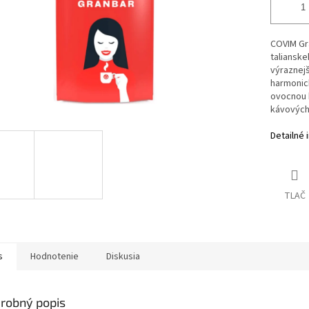
COVIM Gra
taliansk
výraznej
harmonick
ovocnou k
kávových
Detailné 
TLAČ
s
Hodnotenie
Diskusia
robný popis