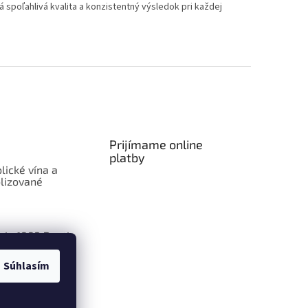
á spoľahlivá kvalita a konzistentný výsledok pri každej
Prijímame online
platby
lické vína a
lizované
aje 1883 Routin
Súhlasím
ly Smoothie:
len ovocie v