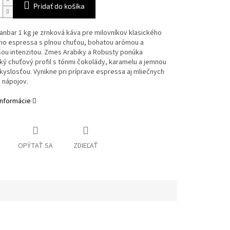
Pridať do košíka
nbar 1 kg je zrnková káva pre milovníkov klasického
eho espressa s plnou chuťou, bohatou arómou a
šou intenzitou. Zmes Arabiky a Robusty ponúka
ý chuťový profil s tónmi čokolády, karamelu a jemnou
yslosťou. Vynikne pri príprave espressa aj mliečnych
 nápojov.
informácie
OPÝTAŤ SA
ZDIEĽAŤ