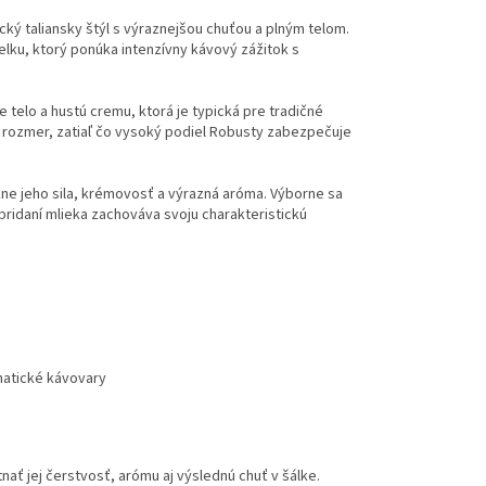
cký taliansky štýl s výraznejšou chuťou a plným telom.
lku, ktorý ponúka intenzívny kávový zážitok s
 telo a hustú cremu, ktorá je typická pre tradičné
ý rozmer, zatiaľ čo vysoký podiel Robusty zabezpečuje
kne jeho sila, krémovosť a výrazná aróma. Výborne sa
 pridaní mlieka zachováva svoju charakteristickú
matické kávovary
ať jej čerstvosť, arómu aj výslednú chuť v šálke.