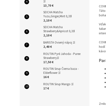
1l
13,70 €
COVI
Táto
SEICHA Matcha
boha
Yuzu,Ginger,Mint 0,33l
2,10 €
Vďak
SEICHA Matcha
tali
Strawberry&Apricot 0,33l
inten
2,10 €
COVI
BARISTA Ovsený nápoj 1l
2,40 €
hodí 
kávo
ROUTIN Pyré Jahoda - Puree
Strawberry1l
Par
17,50 €
ROUTIN Sirup Čierna baza -
Elderflower 1l
16 €
ROUTIN Sirup Mango 1l
17 €
Zrnk