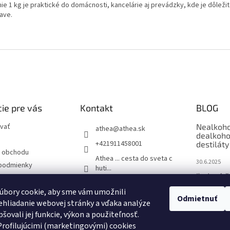
ie 1 kg je praktické do domácnosti, kancelárie aj prevádzky, kde je dôležit
ave.
ie pre vás
Kontakt
BLOG
vať
Nealkoho
athea
@
athea.sk
dealkoho
+421911458001
destiláty
 obchodu
Athea ... cesta do sveta c
30.6.2025
podmienky
huti...
Ľadové č
ochrany osobných
1883_routin_slovakia
úbory cookie, aby sme vám umožnili
9.6.2025
Odmietnuť
1883 Routin - Barmanské
hliadanie webovej stránky a vďaka analýze
sirupy
One & On
šovali jej funkcie, výkon a použiteľnosť.
Viac než 
rofilujúcimi (marketingovými) cookies
pohári