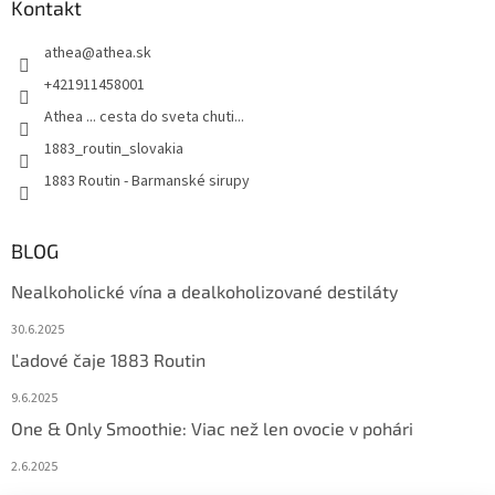
Kontakt
i
s
u
athea
@
athea.sk
+421911458001
Athea ... cesta do sveta chuti...
1883_routin_slovakia
1883 Routin - Barmanské sirupy
BLOG
Nealkoholické vína a dealkoholizované destiláty
30.6.2025
Ľadové čaje 1883 Routin
9.6.2025
One & Only Smoothie: Viac než len ovocie v pohári
2.6.2025