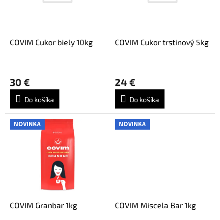
p
o
r
d
o
u
d
k
COVIM Cukor biely 10kg
COVIM Cukor trstinový 5kg
u
t
k
o
t
v
30 €
24 €
o
v
Do košíka
Do košíka
NOVINKA
NOVINKA
COVIM Granbar 1kg
COVIM Miscela Bar 1kg