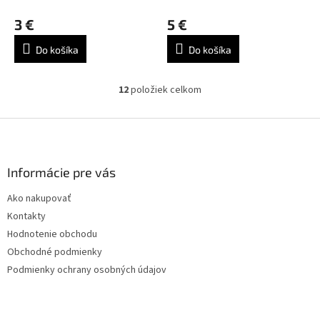
3 €
5 €
Do košíka
Do košíka
12
položiek celkom
O
v
l
Z
á
á
d
p
a
ä
Informácie pre vás
c
t
i
Ako nakupovať
i
e
Kontakty
p
e
r
Hodnotenie obchodu
v
Obchodné podmienky
k
Podmienky ochrany osobných údajov
y
v
ý
p