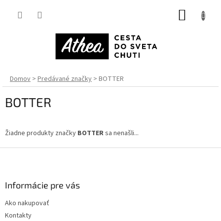
Prejsť
NÁKUP
na
obsah
KOŠÍK
Domov
Predávané značky
BOTTER
BOTTER
Žiadne produkty značky
BOTTER
sa nenašli...
Z
á
p
ä
Informácie pre vás
t
Ako nakupovať
i
Kontakty
e