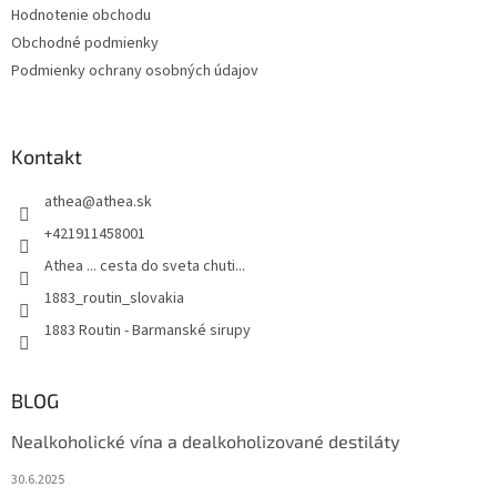
Hodnotenie obchodu
Obchodné podmienky
Podmienky ochrany osobných údajov
Kontakt
athea
@
athea.sk
+421911458001
Athea ... cesta do sveta chuti...
1883_routin_slovakia
1883 Routin - Barmanské sirupy
BLOG
Nealkoholické vína a dealkoholizované destiláty
30.6.2025