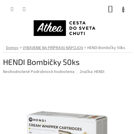
Prejsť
NÁKUP
na
obsah
KOŠÍK
Domov
VYBAVENIE NA PRÍPRAVU NÁPOJOV
HENDI Bombičky 50ks
HENDI Bombičky 50ks
Priemerné
Neohodnotené
Podrobnosti hodnotenia
Značka:
HENDI
hodnotenie
produktu
je
0,0
z
5
hviezdičiek.