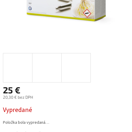
25 €
20,30 € bez DPH
Jednotková
Vypredané
cena:
Položka bola vypredaná…