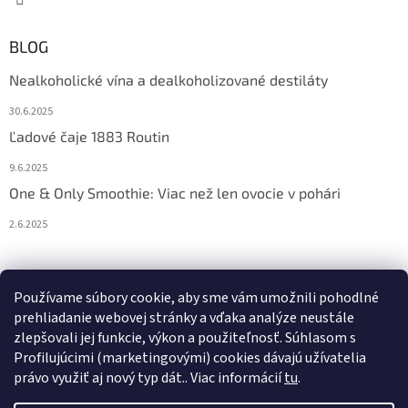
BLOG
Nealkoholické vína a dealkoholizované destiláty
30.6.2025
Ľadové čaje 1883 Routin
9.6.2025
One & Only Smoothie: Viac než len ovocie v pohári
2.6.2025
Prijímame online platby
Používame súbory cookie, aby sme vám umožnili pohodlné
prehliadanie webovej stránky a vďaka analýze neustále
zlepšovali jej funkcie, výkon a použiteľnosť. S
úhlasom s
Profilujúcimi (marketingovými) cookies dávajú užívatelia
právo využiť aj nový typ dát.
. Viac informácií
tu
.