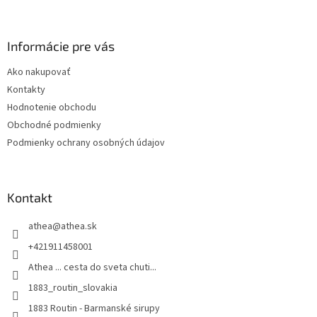
á
p
ä
Informácie pre vás
t
Ako nakupovať
i
Kontakty
e
Hodnotenie obchodu
Obchodné podmienky
Podmienky ochrany osobných údajov
Kontakt
athea
@
athea.sk
+421911458001
Athea ... cesta do sveta chuti...
1883_routin_slovakia
1883 Routin - Barmanské sirupy