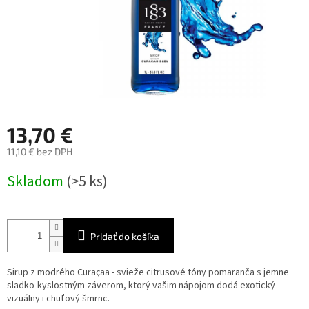
13,70 €
11,10 € bez DPH
Jednotková
Skladom
(>5 ks)
cena:
Pridať do košíka
Sirup z modrého Curaçaa - svieže citrusové tóny pomaranča s jemne
sladko-kyslostným záverom, ktorý vašim nápojom dodá exotický
vizuálny i chuťový šmrnc.