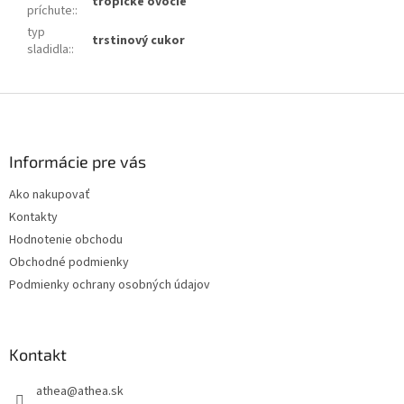
tropické ovocie
príchute:
:
typ
trstinový cukor
sladidla:
:
Z
á
p
ä
Informácie pre vás
t
Ako nakupovať
i
Kontakty
e
Hodnotenie obchodu
Obchodné podmienky
Podmienky ochrany osobných údajov
Kontakt
athea
@
athea.sk