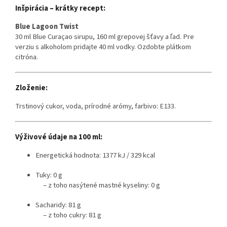
Inšpirácia – krátky recept:
Blue Lagoon Twist
30 ml Blue Curaçao sirupu, 160 ml grepovej šťavy a ľad. Pre
verziu s alkoholom pridajte 40 ml vodky. Ozdobte plátkom
citróna.
Zloženie:
Trstinový cukor, voda, prírodné arómy, farbivo: E133.
Výživové údaje na 100 ml:
Energetická hodnota: 1377 kJ / 329 kcal
Tuky: 0 g
– z toho nasýtené mastné kyseliny: 0 g
Sacharidy: 81 g
– z toho cukry: 81 g