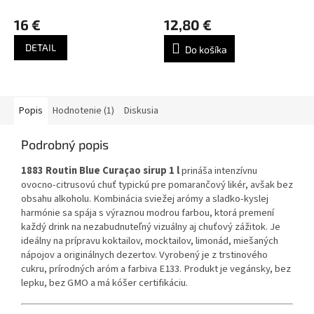
16 €
12,80 €
DETAIL
Do košíka
Popis
Hodnotenie (1)
Diskusia
Podrobný popis
1883 Routin Blue Curaçao sirup 1 l
prináša intenzívnu
ovocno-citrusovú chuť typickú pre pomarančový likér, avšak bez
obsahu alkoholu. Kombinácia sviežej arómy a sladko-kyslej
harmónie sa spája s výraznou modrou farbou, ktorá premení
každý drink na nezabudnuteľný vizuálny aj chuťový zážitok. Je
ideálny na prípravu koktailov, mocktailov, limonád, miešaných
nápojov a originálnych dezertov. Vyrobený je z trstinového
cukru, prírodných aróm a farbiva E133. Produkt je vegánsky, bez
lepku, bez GMO a má kóšer certifikáciu.