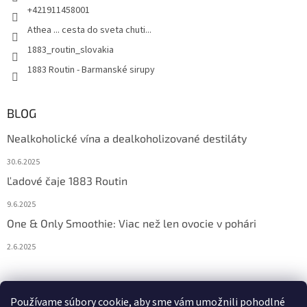
+421911458001
Athea ... cesta do sveta chuti...
1883_routin_slovakia
1883 Routin - Barmanské sirupy
BLOG
Nealkoholické vína a dealkoholizované destiláty
30.6.2025
Ľadové čaje 1883 Routin
9.6.2025
One & Only Smoothie: Viac než len ovocie v pohári
2.6.2025
Prijímame online platby
Používame súbory cookie, aby sme vám umožnili pohodlné