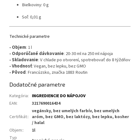
Bielkoviny: 0 g
Soľ: 0,01 g
Technické parametre
•
Objem
: 1 l
•
Odporúčané dávkovanie
: 20-30 ml na 250 ml nápoja
•
Skladovanie
: V chlade po otvorení, spotrebovať do 8 týždňov
•
Vhodnosť
: Vegan, bez lepku, bez GMO
•
Pôvod
: Francúzsko, značka 1883 Routin
Dodatočné parametre
Kategória
:
INGREDIENCIE DO NÁPOJOV
EAN
:
3217690016434
vegánsky, bez umelých farbív, bez umelých
Certifikát:
:
aróm, bez GMO, bez laktózy, bez lepku, kosher
/ halal
Objem:
:
1l
Typ