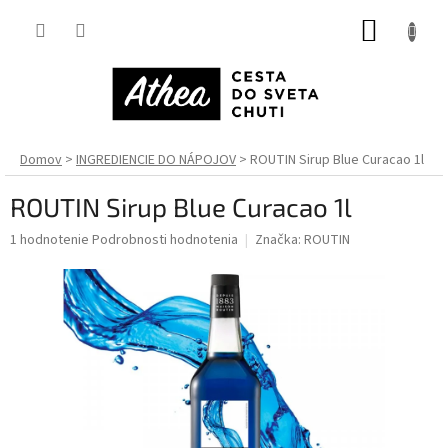
Prejsť
NÁKUP
na
obsah
KOŠÍK
Domov
INGREDIENCIE DO NÁPOJOV
ROUTIN Sirup Blue Curacao 1l
ROUTIN Sirup Blue Curacao 1l
Priemerné
1 hodnotenie
Podrobnosti hodnotenia
Značka:
ROUTIN
hodnotenie
produktu
je
5,0
z
5
hviezdičiek.