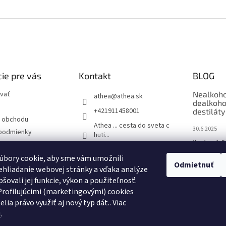
ie pre vás
Kontakt
BLOG
vať
Nealkoho
athea
@
athea.sk
dealkoho
+421911458001
destiláty
 obchodu
Athea ... cesta do sveta c
30.6.2025
podmienky
huti...
Ľadové č
ochrany osobných
1883_routin_slovakia
úbory cookie, aby sme vám umožnili
9.6.2025
1883 Routin - Barmanské
Odmietnuť
hliadanie webovej stránky a vďaka analýze
sirupy
One & On
šovali jej funkcie, výkon a použiteľnosť.
Viac než 
rofilujúcimi (marketingovými) cookies
pohári
elia právo využiť aj nový typ dát.
. Viac
2.6.2025
u
.