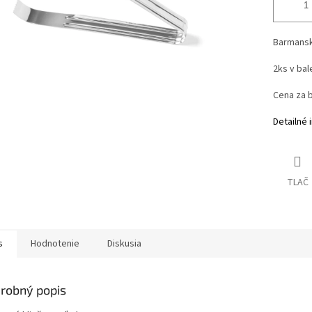
Barmansk
2ks v bale
Cena za b
Detailné 
TLAČ
s
Hodnotenie
Diskusia
robný popis