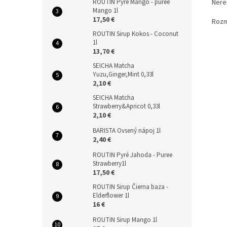
ROUTIN Pyré Mango - puree
Nere
Mango 1l
17,50 €
Rozm
ROUTIN Sirup Kokos - Coconut
1l
13,70 €
SEICHA Matcha
Yuzu,Ginger,Mint 0,33l
2,10 €
SEICHA Matcha
Strawberry&Apricot 0,33l
2,10 €
BARISTA Ovsený nápoj 1l
2,40 €
ROUTIN Pyré Jahoda - Puree
Strawberry1l
17,50 €
ROUTIN Sirup Čierna baza -
Elderflower 1l
16 €
ROUTIN Sirup Mango 1l