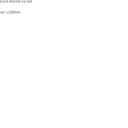
zové kliešte na ľad
er: L180mm