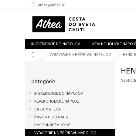
Prejsť
athea@athea.sk
na
obsah
INGREDIENCIE DO NÁPOJOV
NEALKOHOLICKÉ NÁPOJ
Domov
VYBAVENIE NA PRÍPRAVU NÁPOJOV
HENDI B
B
HEND
o
Preskočiť
č
Priemer
Neohod
Kategórie
kategórie
n
hodnote
ý
produkt
INGREDIENCIE DO NÁPOJOV
p
je
NEALKOHOLICKÉ NÁPOJE
0,0
a
z
ČAJ A MATCHA
n
5
e
KÁVA A ČOKOLÁDA
hviezdič
l
RASTLINNÉ "MLIEKA"
VYBAVENIE NA PRÍPRAVU NÁPOJOV