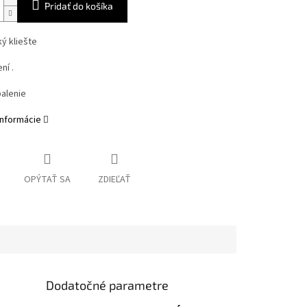
Pridať do košíka
ý kliešte
ní .
alenie
informácie
OPÝTAŤ SA
ZDIEĽAŤ
Dodatočné parametre