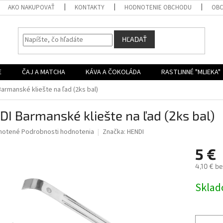
AKO NAKUPOVAŤ
KONTAKTY
HODNOTENIE OBCHODU
OBC
HĽADAŤ
E
ČAJ A MATCHA
KÁVA A ČOKOLÁDA
RASTLINNÉ "MLIEKA"
armanské kliešte na ľad (2ks bal)
I Barmanské kliešte na ľad (2ks bal)
né
notené
Podrobnosti hodnotenia
Značka:
HENDI
nie
5 €
u
4,10 € b
Jednotk
Skla
cena:
iek.