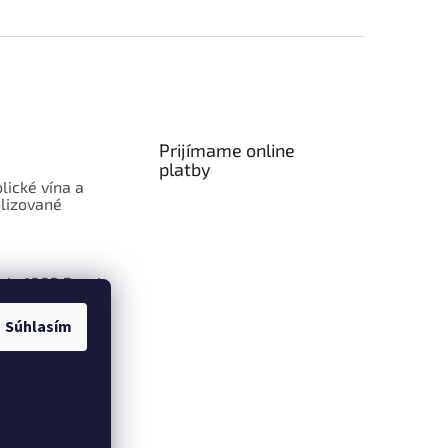
Prijímame online
platby
lické vína a
lizované
aje 1883 Routin
Súhlasím
ly Smoothie:
len ovocie v