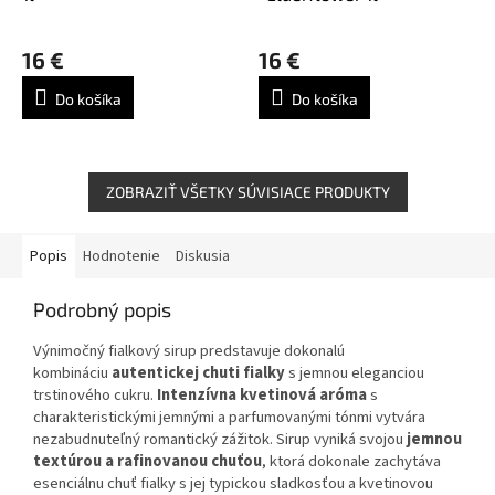
Priemerné
hodnotenie
16 €
16 €
produktu
je
Do košíka
Do košíka
4,5
z
5
hviezdičiek.
ZOBRAZIŤ VŠETKY SÚVISIACE PRODUKTY
Popis
Hodnotenie
Diskusia
Podrobný popis
Výnimočný fialkový sirup predstavuje dokonalú
kombináciu
autentickej chuti fialky
s jemnou eleganciou
trstinového cukru.
Intenzívna kvetinová aróma
s
charakteristickými jemnými a parfumovanými tónmi vytvára
nezabudnuteľný romantický zážitok. Sirup vyniká svojou
jemnou
textúrou a rafinovanou chuťou
, ktorá dokonale zachytáva
esenciálnu chuť fialky s jej typickou sladkosťou a kvetinovou