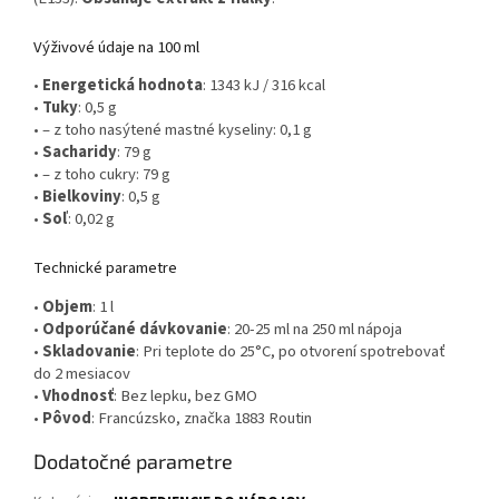
Výživové údaje na 100 ml
•
Energetická hodnota
: 1343 kJ / 316 kcal
•
Tuky
: 0,5 g
• – z toho nasýtené mastné kyseliny: 0,1 g
•
Sacharidy
: 79 g
• – z toho cukry: 79 g
•
Bielkoviny
: 0,5 g
•
Soľ
: 0,02 g
Technické parametre
•
Objem
: 1 l
•
Odporúčané dávkovanie
: 20-25 ml na 250 ml nápoja
•
Skladovanie
: Pri teplote do 25°C, po otvorení spotrebovať
do 2 mesiacov
•
Vhodnosť
: Bez lepku, bez GMO
•
Pôvod
: Francúzsko, značka 1883 Routin
Dodatočné parametre