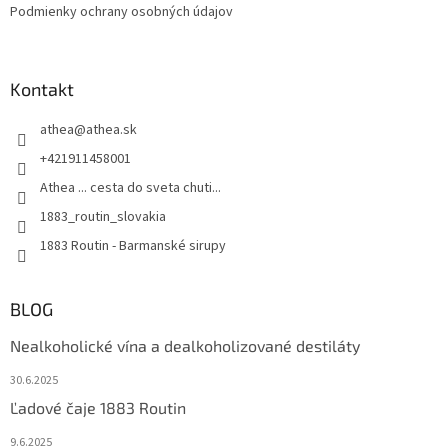
Podmienky ochrany osobných údajov
Kontakt
athea
@
athea.sk
+421911458001
Athea ... cesta do sveta chuti...
1883_routin_slovakia
1883 Routin - Barmanské sirupy
BLOG
Nealkoholické vína a dealkoholizované destiláty
30.6.2025
Ľadové čaje 1883 Routin
9.6.2025