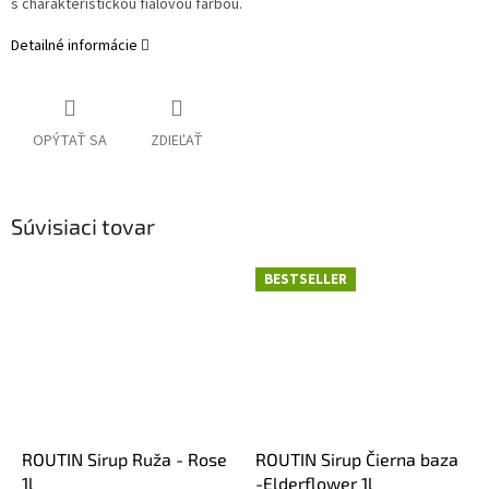
s charakteristickou fialovou farbou.
Detailné informácie
OPÝTAŤ SA
ZDIEĽAŤ
Súvisiaci tovar
BESTSELLER
ROUTIN Sirup Ruža - Rose
ROUTIN Sirup Čierna baza
1l
-Elderflower 1l