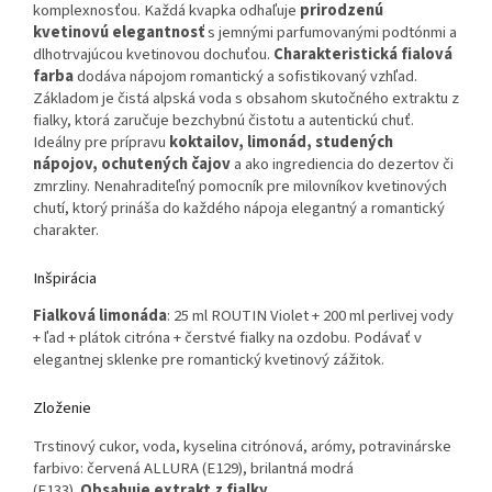
komplexnosťou. Každá kvapka odhaľuje
prirodzenú
kvetinovú elegantnosť
s jemnými parfumovanými podtónmi a
dlhotrvajúcou kvetinovou dochuťou.
Charakteristická fialová
farba
dodáva nápojom romantický a sofistikovaný vzhľad.
Základom je čistá alpská voda s obsahom skutočného extraktu z
fialky, ktorá zaručuje bezchybnú čistotu a autentickú chuť.
Ideálny pre prípravu
koktailov, limonád, studených
nápojov, ochutených čajov
a ako ingrediencia do dezertov či
zmrzliny. Nenahraditeľný pomocník pre milovníkov kvetinových
chutí, ktorý prináša do každého nápoja elegantný a romantický
charakter.
Inšpirácia
Fialková limonáda
: 25 ml ROUTIN Violet + 200 ml perlivej vody
+ ľad + plátok citróna + čerstvé fialky na ozdobu. Podávať v
elegantnej sklenke pre romantický kvetinový zážitok.
Zloženie
Trstinový cukor, voda, kyselina citrónová, arómy, potravinárske
farbivo: červená ALLURA (E129), brilantná modrá
(E133).
Obsahuje extrakt z fialky
.