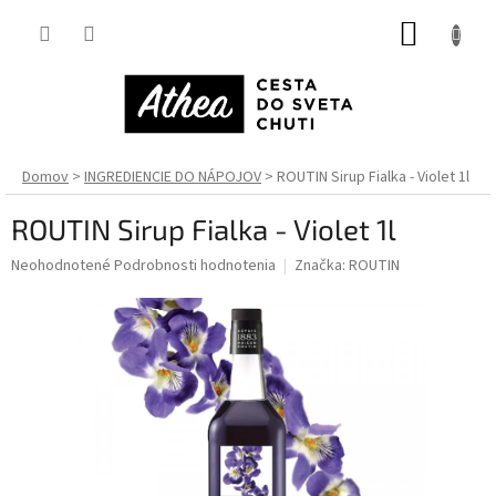
Prejsť
NÁKUP
na
obsah
KOŠÍK
Domov
INGREDIENCIE DO NÁPOJOV
ROUTIN Sirup Fialka - Violet 1l
ROUTIN Sirup Fialka - Violet 1l
Priemerné
Neohodnotené
Podrobnosti hodnotenia
Značka:
ROUTIN
hodnotenie
produktu
je
0,0
z
5
hviezdičiek.