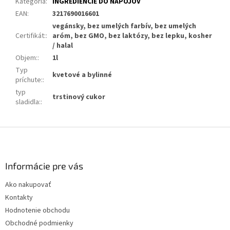
Kategória
:
INGREDIENCIE DO NÁPOJOV
EAN
:
3217690016601
vegánsky, bez umelých farbív, bez umelých
Certifikát:
:
aróm, bez GMO, bez laktózy, bez lepku, kosher
/ halal
Objem:
:
1l
Typ
kvetové a bylinné
príchute:
:
typ
trstinový cukor
sladidla:
:
Z
á
p
ä
Informácie pre vás
t
Ako nakupovať
i
Kontakty
e
Hodnotenie obchodu
Obchodné podmienky