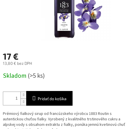
17 €
13,80 € bez DPH
Jednotková
Skladom
(>5 ks)
cena:
Pridať do košíka
Prémiový fialkový sirup od francúzskeho výrobcu 1883 Routin s
autentickou chuťou fialky. Vyrobený z kvalitného trstinového cukru a
alpskej vody s obsahom extraktu z fialky, ponúka jemnú kvetinovú chuť