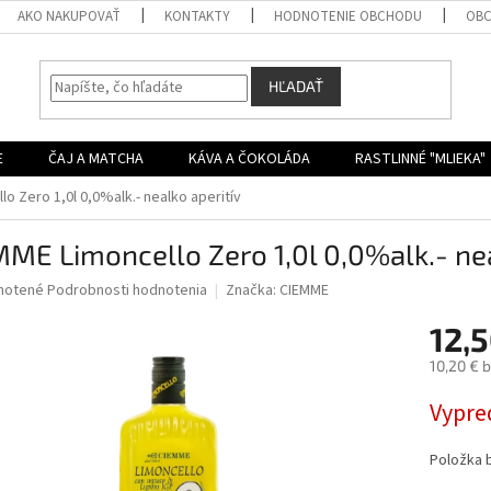
AKO NAKUPOVAŤ
KONTAKTY
HODNOTENIE OBCHODU
OBC
HĽADAŤ
E
ČAJ A MATCHA
KÁVA A ČOKOLÁDA
RASTLINNÉ "MLIEKA"
o Zero 1,0l 0,0%alk.- nealko aperitív
ME Limoncello Zero 1,0l 0,0%alk.- nea
né
notené
Podrobnosti hodnotenia
Značka:
CIEMME
nie
12,5
u
10,20 € 
Jednotk
Vypre
cena:
iek.
Položka 