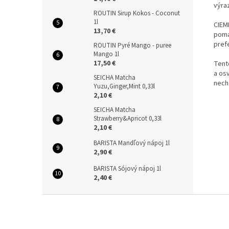
výra
ROUTIN Sirup Kokos - Coconut
1l
CIEM
13,70 €
poma
pref
ROUTIN Pyré Mango - puree
Mango 1l
17,50 €
Tento
a os
SEICHA Matcha
nech
Yuzu,Ginger,Mint 0,33l
2,10 €
SEICHA Matcha
Strawberry&Apricot 0,33l
2,10 €
BARISTA Mandľový nápoj 1l
2,90 €
BARISTA Sójový nápoj 1l
2,40 €
Z
á
p