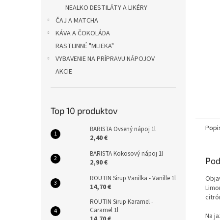
NEALKO DESTILÁTY A LIKÉRY
ČAJ A MATCHA
KÁVA A ČOKOLÁDA
RASTLINNÉ "MLIEKA"
VYBAVENIE NA PRÍPRAVU NÁPOJOV
AKCIE
Top 10 produktov
Popi
BARISTA Ovsený nápoj 1l
2,40 €
BARISTA Kokosový nápoj 1l
Pod
2,90 €
ROUTIN Sirup Vanilka - Vanille 1l
Obja
14,70 €
Limo
citr
ROUTIN Sirup Karamel -
Caramel 1l
Na ja
14,70 €