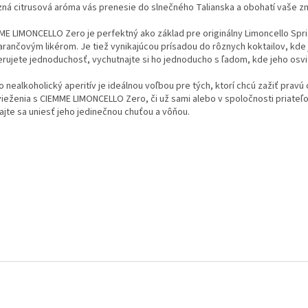
zná citrusová aróma vás prenesie do slnečného Talianska a obohatí vaše zm
ME LIMONCELLO Zero je perfektný ako základ pre originálny Limoncello Sprit
rančovým likérom. Je tiež vynikajúcou prísadou do rôznych koktailov, kde
erujete jednoduchosť, vychutnajte si ho jednoducho s ľadom, kde jeho osvi
 nealkoholický aperitív je ideálnou voľbou pre tých, ktorí chcú zažiť pravú 
vieženia s CIEMME LIMONCELLO Zero, či už sami alebo v spoločnosti priateľo
ajte sa uniesť jeho jedinečnou chuťou a vôňou.