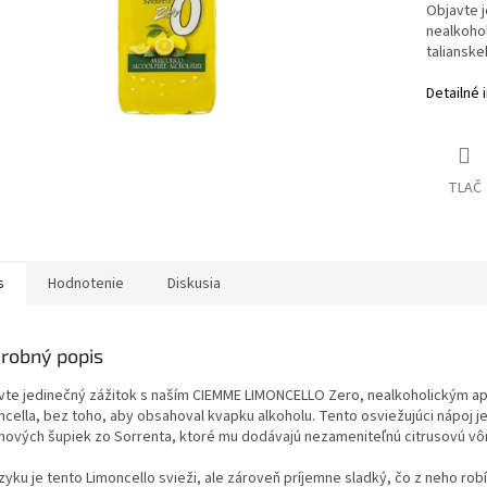
Objavte 
nealkohol
talianske
Detailné 
TLAČ
s
Hodnotenie
Diskusia
robný popis
vte jedinečný zážitok s naším CIEMME LIMONCELLO Zero, nealkoholickým ape
ncella, bez toho, aby obsahoval kvapku alkoholu. Tento osviežujúci nápoj 
ónových šupiek zo Sorrenta, ktoré mu dodávajú nezameniteľnú citrusovú vôň
zyku je tento Limoncello svieži, ale zároveň príjemne sladký, čo z neho rob