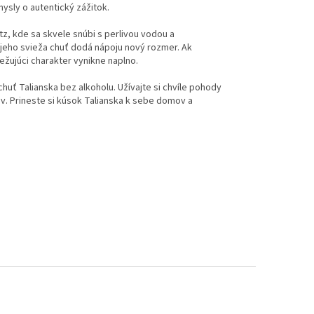
ysly o autentický zážitok.
z, kde sa skvele snúbi s perlivou vodou a
 jeho svieža chuť dodá nápoju nový rozmer. Ak
ežujúci charakter vynikne naplno.
chuť Talianska bez alkoholu. Užívajte si chvíle pohody
v. Prineste si kúsok Talianska k sebe domov a