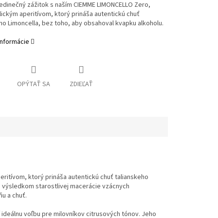
jedinečný zážitok s naším CIEMME LIMONCELLO Zero,
ickým aperitívom, ktorý prináša autentickú chuť
ho Limoncella, bez toho, aby obsahoval kvapku alkoholu.
informácie
OPÝTAŤ SA
ZDIEĽAŤ
ritívom, ktorý prináša autentickú chuť talianskeho
je výsledkom starostlivej macerácie vzácnych
u a chuť.
í ideálnu voľbu pre milovníkov citrusových tónov. Jeho