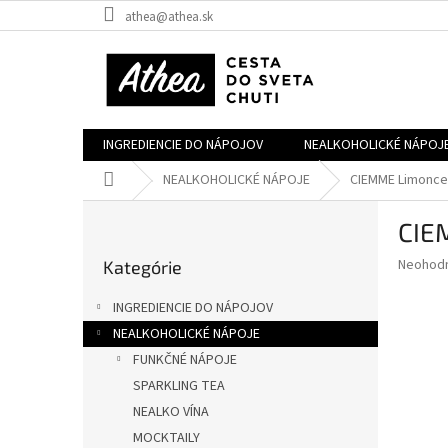
Prejsť
athea@athea.sk
na
obsah
INGREDIENCIE DO NÁPOJOV
NEALKOHOLICKÉ NÁPOJ
Domov
NEALKOHOLICKÉ NÁPOJE
CIEMME Limoncell
B
CIEM
o
Preskočiť
č
Priemer
Neohod
Kategórie
kategórie
n
hodnote
ý
produkt
INGREDIENCIE DO NÁPOJOV
p
je
NEALKOHOLICKÉ NÁPOJE
0,0
a
z
FUNKČNÉ NÁPOJE
n
5
e
SPARKLING TEA
hviezdič
l
NEALKO VÍNA
MOCKTAILY