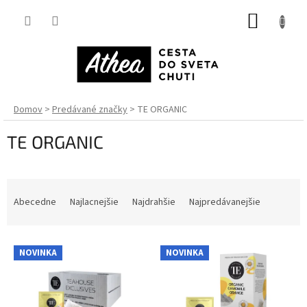
Prejsť
NÁKUP
na
obsah
KOŠÍK
Domov
Predávané značky
TE ORGANIC
TE ORGANIC
R
a
Abecedne
Najlacnejšie
Najdrahšie
Najpredávanejšie
d
e
V
n
NOVINKA
NOVINKA
ý
i
p
e
i
p
s
r