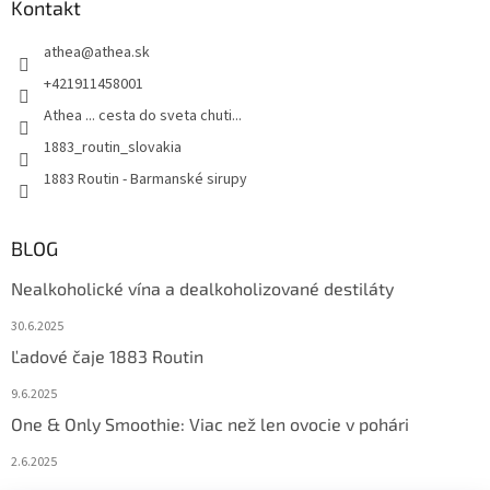
Kontakt
i
s
u
athea
@
athea.sk
+421911458001
Athea ... cesta do sveta chuti...
1883_routin_slovakia
1883 Routin - Barmanské sirupy
BLOG
Nealkoholické vína a dealkoholizované destiláty
30.6.2025
Ľadové čaje 1883 Routin
9.6.2025
One & Only Smoothie: Viac než len ovocie v pohári
2.6.2025