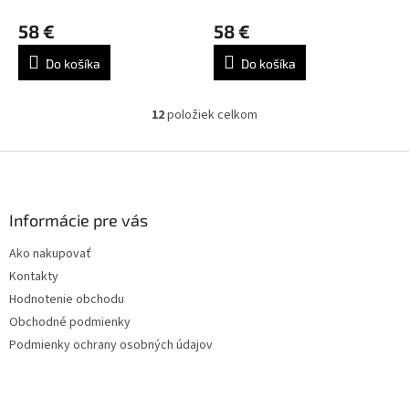
58 €
58 €
Do košíka
Do košíka
12
položiek celkom
O
v
l
Z
á
á
d
p
a
ä
Informácie pre vás
c
t
i
Ako nakupovať
i
e
Kontakty
p
e
r
Hodnotenie obchodu
v
Obchodné podmienky
k
Podmienky ochrany osobných údajov
y
v
ý
p