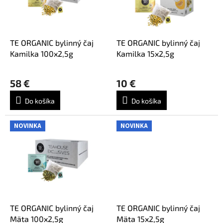
p
o
r
d
o
u
d
k
TE ORGANIC bylinný čaj
TE ORGANIC bylinný čaj
u
t
Kamilka 100x2,5g
Kamilka 15x2,5g
k
o
t
v
58 €
10 €
o
v
Do košíka
Do košíka
NOVINKA
NOVINKA
TE ORGANIC bylinný čaj
TE ORGANIC bylinný čaj
Mäta 100x2,5g
Mäta 15x2,5g