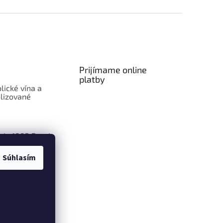
Prijímame online
platby
lické vína a
lizované
aje 1883 Routin
Súhlasím
ly Smoothie:
len ovocie v