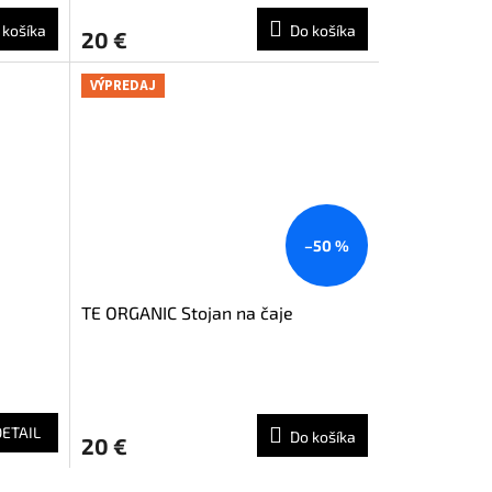
 košíka
Do košíka
20 €
VÝPREDAJ
–50 %
TE ORGANIC Stojan na čaje
DETAIL
Do košíka
20 €