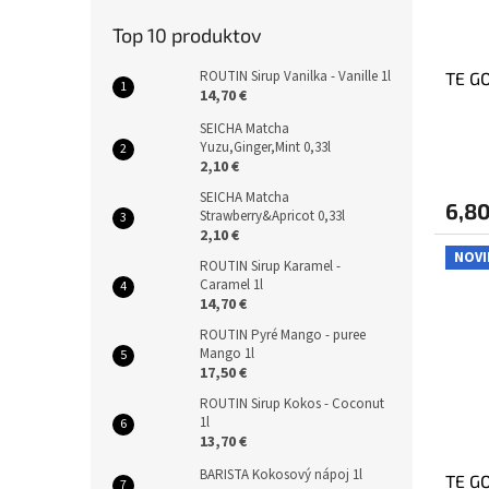
Top 10 produktov
ROUTIN Sirup Vanilka - Vanille 1l
TE GO
14,70 €
SEICHA Matcha
Yuzu,Ginger,Mint 0,33l
2,10 €
SEICHA Matcha
6,80
Strawberry&Apricot 0,33l
2,10 €
NOVI
ROUTIN Sirup Karamel -
Caramel 1l
14,70 €
ROUTIN Pyré Mango - puree
Mango 1l
17,50 €
ROUTIN Sirup Kokos - Coconut
1l
13,70 €
BARISTA Kokosový nápoj 1l
TE G