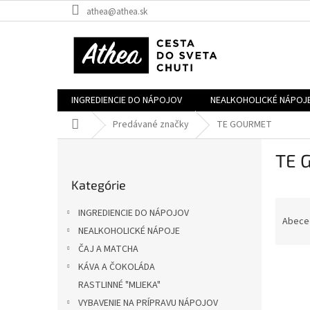
Prejsť
athea@athea.sk
na
obsah
INGREDIENCIE DO NÁPOJOV
NEALKOHOLICKÉ NÁPOJ
Domov
Predávané značky
TE GOURMET
B
TE 
o
Preskočiť
č
Kategórie
kategórie
n
R
ý
INGREDIENCIE DO NÁPOJOV
a
p
Abece
NEALKOHOLICKÉ NÁPOJE
d
a
ČAJ A MATCHA
e
n
V
n
e
KÁVA A ČOKOLÁDA
ý
i
l
RASTLINNÉ "MLIEKA"
p
e
VYBAVENIE NA PRÍPRAVU NÁPOJOV