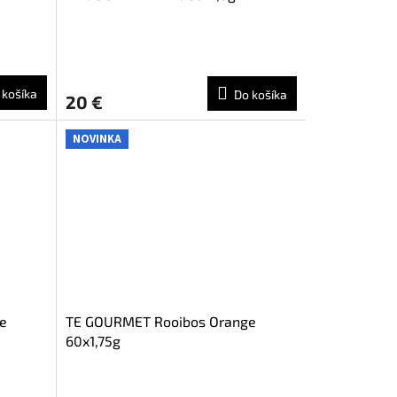
 košíka
Do košíka
20 €
NOVINKA
e
TE GOURMET Rooibos Orange
60x1,75g