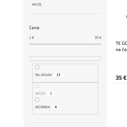
i
p
AKCIE
s
r
p
o
r
d
o
u
Cena
d
k
u
t
1
€
35
€
TE G
k
o
na ča
t
v
o
v
Na sklade
13
35 €
AKCIA
0
NOVINKA
4