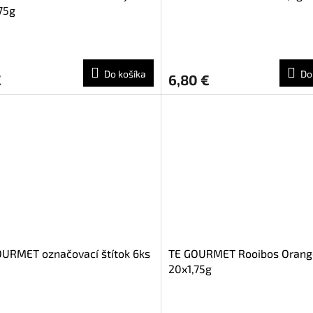
75g
Do košíka
Do
€
6,80 €
URMET označovací štítok 6ks
TE GOURMET Rooibos Orang
20x1,75g