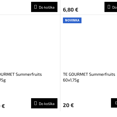
Do košíka
Do
6,80 €
NOVINKA
OURMET Summerfruits
TE GOURMET Summerfruits
75g
60x1,75g
Do košíka
20 €
 €