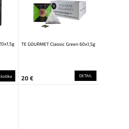
20x1,5g
TE GOURMET Classic Green 60x1,5g
DETAIL
 košíka
20 €