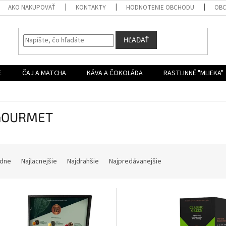
AKO NAKUPOVAŤ
KONTAKTY
HODNOTENIE OBCHODU
OBC
HĽADAŤ
E
ČAJ A MATCHA
KÁVA A ČOKOLÁDA
RASTLINNÉ "MLIEKA"
GOURMET
dne
Najlacnejšie
Najdrahšie
Najpredávanejšie