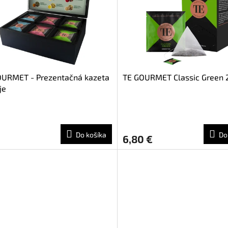
OURMET - Prezentačná kazeta
TE GOURMET Classic Green 
je
Do košíka
Do
6,80 €