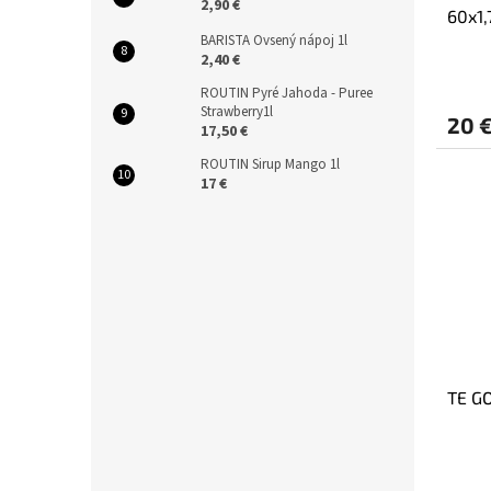
2,90 €
60x1,
BARISTA Ovsený nápoj 1l
2,40 €
ROUTIN Pyré Jahoda - Puree
Strawberry1l
20 
17,50 €
ROUTIN Sirup Mango 1l
17 €
TE GO