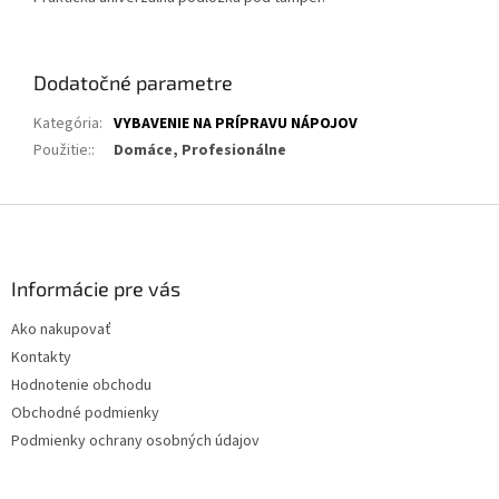
Dodatočné parametre
Kategória
:
VYBAVENIE NA PRÍPRAVU NÁPOJOV
Použitie:
:
Domáce, Profesionálne
Z
á
p
ä
Informácie pre vás
t
Ako nakupovať
i
Kontakty
e
Hodnotenie obchodu
Obchodné podmienky
Podmienky ochrany osobných údajov