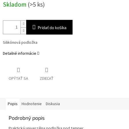
Jednotková
Skladom
(>5 ks)
cena:
Pridať do košíka
Silikónová podložka
Detailné informácie
OPÝTAŤ SA
ZDIEĽAŤ
Popis
Hodnotenie
Diskusia
Podrobný popis
Praktická univerzálna podložka pod tamper.