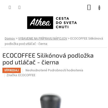
Prejsť
NÁKUP
na
obsah
KOŠÍK
Domov
VYBAVENIE NA PRÍPRAVU NÁPOJOV
ECOCOFFEE Silikónová
podložka pod utláčač - čierna
ECOCOFFEE Silikónová podložka
pod utláčač - čierna
Priemerné
Neohodnotené
Podrobnosti hodnotenia
VÝPREDAJ
hodnotenie
Značka:
ECOCOFFEE
produktu
je
0,0
z
5
hviezdičiek.