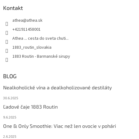
Kontakt
athea
@
athea.sk
+421911458001
Athea ... cesta do sveta chuti...
1883_routin_slovakia
1883 Routin - Barmanské sirupy
BLOG
Nealkoholické vína a dealkoholizované destiláty
30.6.2025
Ľadové čaje 1883 Routin
9.6.2025
One & Only Smoothie: Viac než len ovocie v pohári
2.6.2025