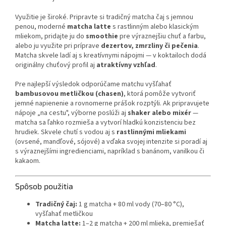
Využitie je široké. Pripravte si tradičný matcha čaj s jemnou
penou, moderné
matcha latte
s rastlinným alebo klasickým
mliekom, pridajte ju do
smoothie
pre výraznejšiu chuť a farbu,
alebo ju využite pri príprave
dezertov, zmrzliny či pečenia
.
Matcha skvele ladí aj s kreatívnymi nápojmi — v koktailoch dodá
originálny chuťový profil aj
atraktívny vzhľad
.
Pre najlepší výsledok odporúčame matchu vyšľahať
bambusovou metličkou (chasen)
, ktorá pomôže vytvoriť
jemné napienenie a rovnomerne prášok rozptýli. Ak pripravujete
nápoje „na cestu", výborne poslúži aj
shaker alebo mixér
—
matcha sa ľahko rozmieša a vytvorí hladkú konzistenciu bez
hrudiek. Skvele chutí s vodou aj s
rastlinnými mliekami
(ovsené, mandľové, sójové) a vďaka svojej intenzite si poradí aj
s výraznejšími ingredienciami, napríklad s banánom, vanilkou či
kakaom.
Spôsob použitia
Tradičný čaj:
1 g matcha + 80 ml vody (70–80 °C),
vyšľahať metličkou
Matcha latte:
1–2 g matcha + 200 ml mlieka, premiešať