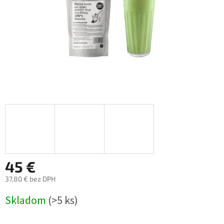
45 €
37,80 € bez DPH
Jednotková
Skladom
(>5 ks)
cena: