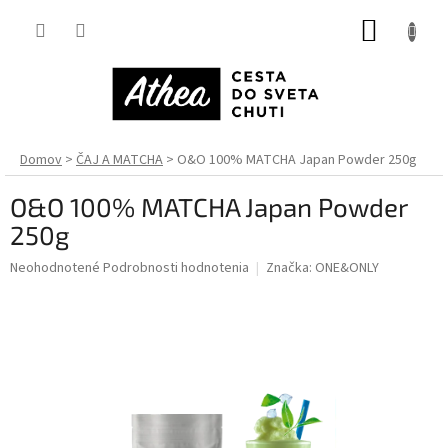
Prejsť
NÁKUP
na
obsah
KOŠÍK
Domov
ČAJ A MATCHA
O&O 100% MATCHA Japan Powder 250g
O&O 100% MATCHA Japan Powder
250g
Priemerné
Neohodnotené
Podrobnosti hodnotenia
Značka:
ONE&ONLY
hodnotenie
produktu
je
0,0
z
5
hviezdičiek.