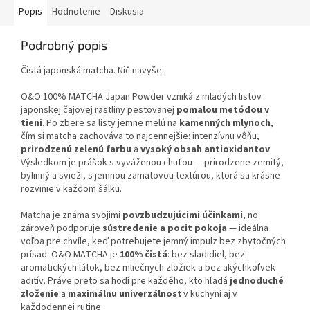
Popis
Hodnotenie
Diskusia
Podrobný popis
Čistá japonská matcha. Nič navyše.
O&O 100% MATCHA Japan Powder vzniká z mladých listov
japonskej čajovej rastliny pestovanej
pomalou metódou v
tieni
. Po zbere sa listy jemne melú na
kamenných mlynoch
,
čím si matcha zachováva to najcennejšie: intenzívnu vôňu,
prirodzenú zelenú farbu
a
vysoký obsah antioxidantov
.
Výsledkom je prášok s vyváženou chuťou — prirodzene zemitý,
bylinný a svieži, s jemnou zamatovou textúrou, ktorá sa krásne
rozvinie v každom šálku.
Matcha je známa svojimi
povzbudzujúcimi účinkami
, no
zároveň podporuje
sústredenie a pocit pokoja
— ideálna
voľba pre chvíle, keď potrebujete jemný impulz bez zbytočných
prísad. O&O MATCHA je
100% čistá
: bez sladidiel, bez
aromatických látok, bez mliečnych zložiek a bez akýchkoľvek
aditív. Práve preto sa hodí pre každého, kto hľadá
jednoduché
zloženie
a
maximálnu univerzálnosť
v kuchyni aj v
každodennej rutine.