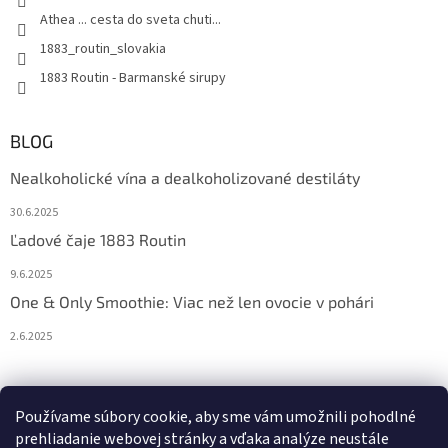
Athea ... cesta do sveta chuti...
1883_routin_slovakia
1883 Routin - Barmanské sirupy
BLOG
Nealkoholické vína a dealkoholizované destiláty
30.6.2025
Ľadové čaje 1883 Routin
9.6.2025
One & Only Smoothie: Viac než len ovocie v pohári
2.6.2025
Prijímame online platby
Používame súbory cookie, aby sme vám umožnili pohodlné
prehliadanie webovej stránky a vďaka analýze neustále