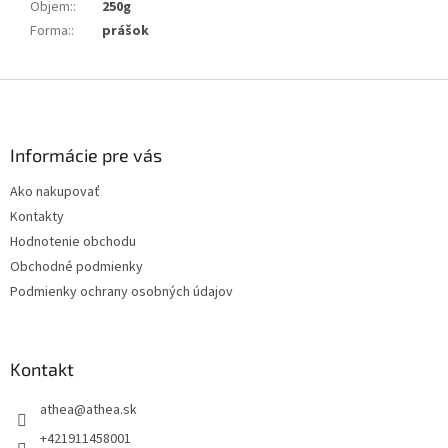
Objem:
:
250g
Forma:
:
prášok
Z
á
p
ä
Informácie pre vás
t
Ako nakupovať
i
Kontakty
e
Hodnotenie obchodu
Obchodné podmienky
Podmienky ochrany osobných údajov
Kontakt
athea
@
athea.sk
+421911458001