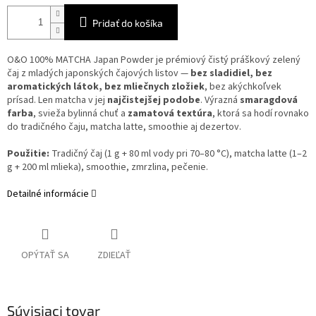
Pridať do košíka
O&O 100% MATCHA Japan Powder je prémiový čistý práškový zelený
čaj z mladých japonských čajových listov —
bez sladidiel, bez
aromatických látok, bez mliečnych zložiek
, bez akýchkoľvek
prísad. Len matcha v jej
najčistejšej podobe
. Výrazná
smaragdová
farba
, svieža bylinná chuť a
zamatová textúra
, ktorá sa hodí rovnako
do tradičného čaju, matcha latte, smoothie aj dezertov.
Použitie:
Tradičný čaj (1 g + 80 ml vody pri 70–80 °C), matcha latte (1–2
g + 200 ml mlieka), smoothie, zmrzlina, pečenie.
Detailné informácie
OPÝTAŤ SA
ZDIEĽAŤ
Súvisiaci tovar