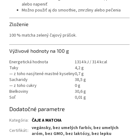
alebo napeniť
Možno použiť aj do smoothie, zmrzliny alebo pečenia
Zloženie
100 % matcha zelený čajový prášok.
Výživové hodnoty na 100 g
Energetická hodnota
1314 kJ / 314 kcal
Tuky
4,2 g
— z toho nasýtené mastné kyseliny
0,7 g
Sacharidy
38,5 g
— z toho cukry
0 g
Bielkoviny
30,6 g
Soľ
0,01 g
Dodatočné parametre
Kategória
:
ČAJE A MATCHA
vegánsky, bez umelých farbív, bez umelých
Certifikát:
:
aróm, bez GMO, bez laktózy, bez lepku