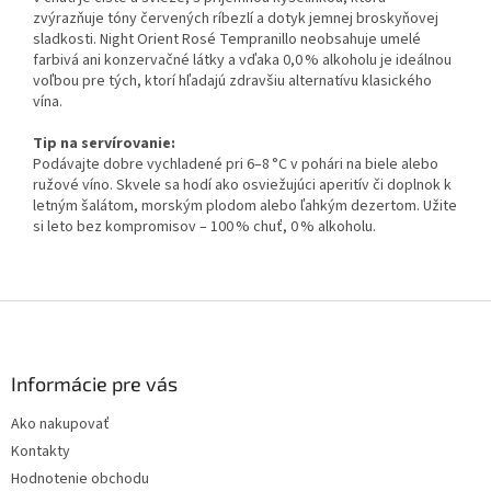
zvýrazňuje tóny červených ríbezlí a dotyk jemnej broskyňovej
sladkosti. Night Orient Rosé Tempranillo neobsahuje umelé
farbivá ani konzervačné látky a vďaka 0,0 % alkoholu je ideálnou
voľbou pre tých, ktorí hľadajú zdravšiu alternatívu klasického
vína.
Tip na servírovanie:
Podávajte dobre vychladené pri 6–8 °C v pohári na biele alebo
ružové víno. Skvele sa hodí ako osviežujúci aperitív či doplnok k
letným šalátom, morským plodom alebo ľahkým dezertom. Užite
si leto bez kompromisov – 100 % chuť, 0 % alkoholu.
Z
á
p
ä
Informácie pre vás
t
Ako nakupovať
i
Kontakty
e
Hodnotenie obchodu