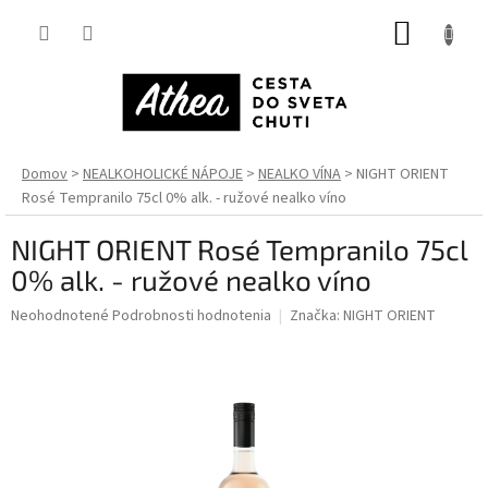
Prejsť
NÁKUP
na
obsah
KOŠÍK
Domov
NEALKOHOLICKÉ NÁPOJE
NEALKO VÍNA
NIGHT ORIENT
Rosé Tempranilo 75cl 0% alk. - ružové nealko víno
NIGHT ORIENT Rosé Tempranilo 75cl
0% alk. - ružové nealko víno
Priemerné
Neohodnotené
Podrobnosti hodnotenia
Značka:
NIGHT ORIENT
hodnotenie
produktu
je
0,0
z
5
hviezdičiek.