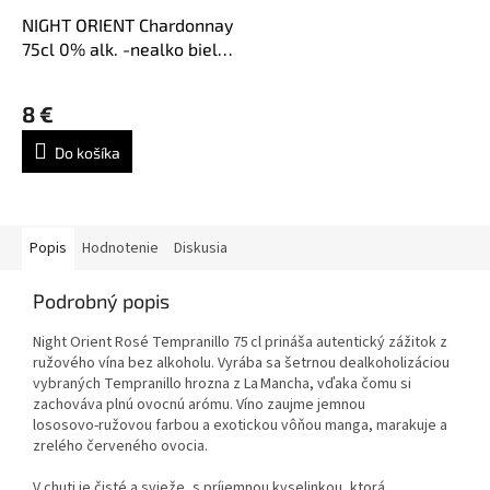
NIGHT ORIENT Chardonnay
75cl 0% alk. -nealko biele
víno
8 €
Do košíka
Popis
Hodnotenie
Diskusia
Podrobný popis
Night Orient Rosé Tempranillo 75 cl prináša autentický zážitok z
ružového vína bez alkoholu. Vyrába sa šetrnou dealkoholizáciou
vybraných Tempranillo hrozna z La Mancha, vďaka čomu si
zachováva plnú ovocnú arómu. Víno zaujme jemnou
lososovo‑ružovou farbou a exotickou vôňou manga, marakuje a
zrelého červeného ovocia.
V chuti je čisté a svieže, s príjemnou kyselinkou, ktorá