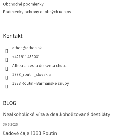
Obchodné podmienky
Podmienky ochrany osobných údajov
Kontakt
athea
@
athea.sk
+421911458001
Athea ... cesta do sveta chuti...
1883_routin_slovakia
1883 Routin - Barmanské sirupy
BLOG
Nealkoholické vína a dealkoholizované destiláty
30.6.2025
Ľadové čaje 1883 Routin