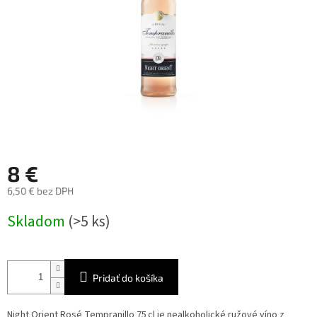
8 €
6,50 € bez DPH
Jednotková
Skladom
(>5 ks)
cena:
Pridať do košíka
Night Orient Rosé Tempranillo 75 cl je nealkoholické ružové víno z