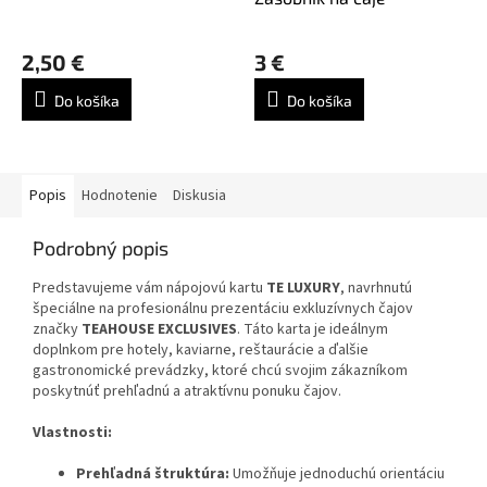
2,50 €
3 €
Do košíka
Do košíka
Popis
Hodnotenie
Diskusia
Podrobný popis
Predstavujeme vám nápojovú kartu
TE LUXURY
, navrhnutú
špeciálne na profesionálnu prezentáciu exkluzívnych čajov
značky
TEAHOUSE EXCLUSIVES
. Táto karta je ideálnym
doplnkom pre hotely, kaviarne, reštaurácie a ďalšie
gastronomické prevádzky, ktoré chcú svojim zákazníkom
poskytnúť prehľadnú a atraktívnu ponuku čajov.​
Vlastnosti:
Prehľadná štruktúra:
Umožňuje jednoduchú orientáciu