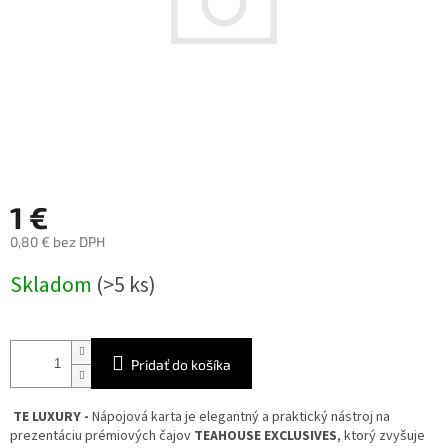
1 €
0,80 € bez DPH
Jednotková
Skladom
(>5 ks)
cena:
Pridať do košíka
TE LUXURY -
Nápojová karta je elegantný a praktický nástroj na
prezentáciu prémiových čajov
TEAHOUSE EXCLUSIVES
, ktorý zvyšuje