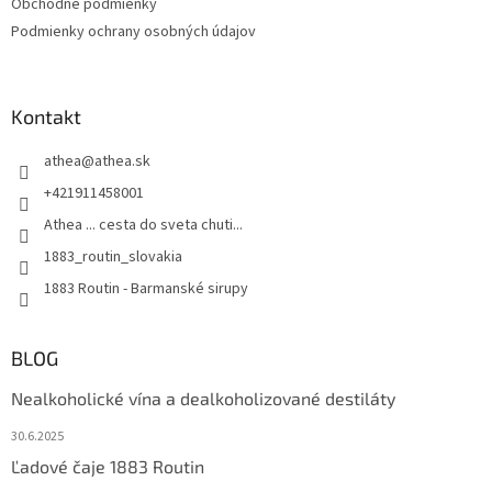
Obchodné podmienky
Podmienky ochrany osobných údajov
Kontakt
athea
@
athea.sk
+421911458001
Athea ... cesta do sveta chuti...
1883_routin_slovakia
1883 Routin - Barmanské sirupy
BLOG
Nealkoholické vína a dealkoholizované destiláty
30.6.2025
Ľadové čaje 1883 Routin