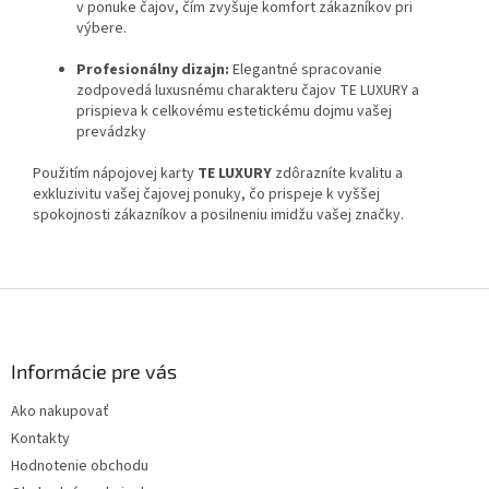
v ponuke čajov, čím zvyšuje komfort zákazníkov pri
výbere.
Profesionálny dizajn:
Elegantné spracovanie
zodpovedá luxusnému charakteru čajov TE LUXURY a
prispieva k celkovému estetickému dojmu vašej
prevádzky
Použitím nápojovej karty
TE LUXURY
zdôrazníte kvalitu a
exkluzivitu vašej čajovej ponuky, čo prispeje k vyššej
spokojnosti zákazníkov a posilneniu imidžu vašej značky.
Z
á
p
ä
Informácie pre vás
t
Ako nakupovať
i
Kontakty
e
Hodnotenie obchodu