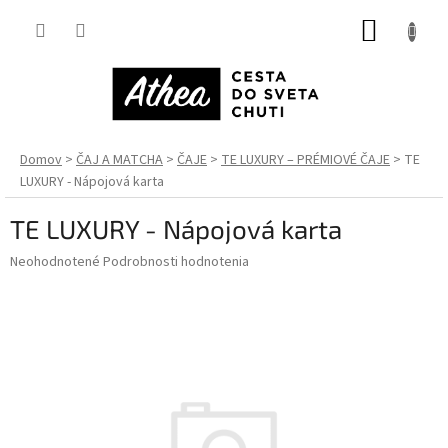
Prejsť
NÁKUP
na
obsah
KOŠÍK
Domov
ČAJ A MATCHA
ČAJE
TE LUXURY – PRÉMIOVÉ ČAJE
TE
LUXURY - Nápojová karta
TE LUXURY - Nápojová karta
Priemerné
Neohodnotené
Podrobnosti hodnotenia
hodnotenie
produktu
je
0,0
z
5
hviezdičiek.