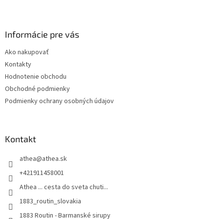
Z
á
p
ä
Informácie pre vás
t
Ako nakupovať
i
Kontakty
e
Hodnotenie obchodu
Obchodné podmienky
Podmienky ochrany osobných údajov
Kontakt
athea
@
athea.sk
+421911458001
Athea ... cesta do sveta chuti...
1883_routin_slovakia
1883 Routin - Barmanské sirupy