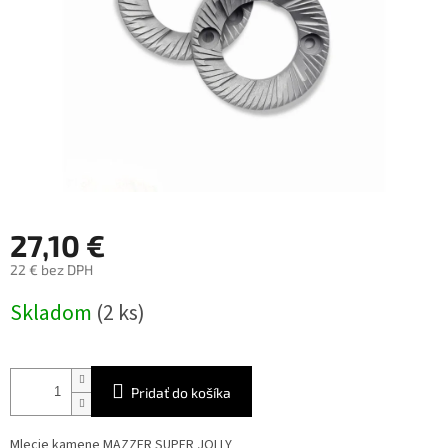
27,10 €
22 € bez DPH
Jednotková
Skladom
(2 ks)
cena:
Pridať do košíka
Mlecie kamene MAZZER SUPER JOLLY