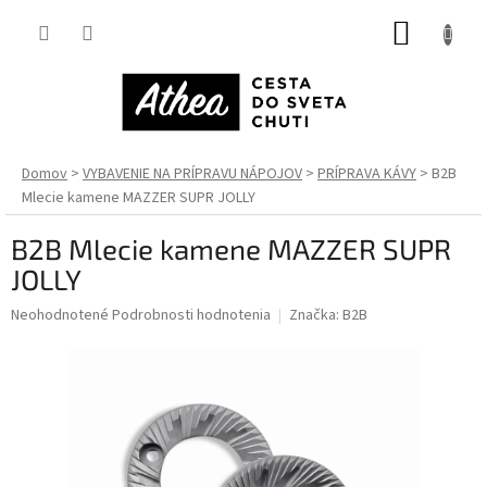
Prejsť
NÁKUP
na
obsah
KOŠÍK
Domov
VYBAVENIE NA PRÍPRAVU NÁPOJOV
PRÍPRAVA KÁVY
B2B
Mlecie kamene MAZZER SUPR JOLLY
B2B Mlecie kamene MAZZER SUPR
JOLLY
Priemerné
Neohodnotené
Podrobnosti hodnotenia
Značka:
B2B
hodnotenie
produktu
je
0,0
z
5
hviezdičiek.