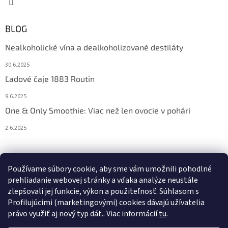
BLOG
Nealkoholické vína a dealkoholizované destiláty
30.6.2025
Ľadové čaje 1883 Routin
9.6.2025
One & Only Smoothie: Viac než len ovocie v pohári
2.6.2025
Prijímame online platby
Používame súbory cookie, aby sme vám umožnili pohodlné
prehliadanie webovej stránky a vďaka analýze neustále
zlepšovali jej funkcie, výkon a použiteľnosť. S
úhlasom s
Profilujúcimi (marketingovými) cookies dávajú užívatelia
právo využiť aj nový typ dát.
. Viac informácií
tu
.