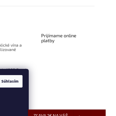
Prijímame online
platby
lické vína a
lizované
aje 1883 Routin
Súhlasím
ly Smoothie:
len ovocie v
ZĽAVA 2€ NA VÁŠ