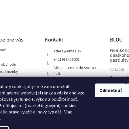
ie pre vás
Kontakt
BLOG
vať
Nealkoho
athea
@
athea.sk
dealkoho
+421911458001
destiláty
 obchodu
Athea ... cesta do sveta c
30.6.2025
podmienky
huti...
Ľadové č
ochrany osobných
1883_routin_slovakia
úbory cookie, aby sme vám umožnili
9.6.2025
1883 Routin - Barmanské
Odmietnuť
hliadanie webovej stránky a vďaka analýze
sirupy
One & On
šovali jej funkcie, výkon a použiteľnosť.
Viac než 
rofilujúcimi (marketingovými) cookies
pohári
elia právo využiť aj nový typ dát.
. Viac
2.6.2025
u
.