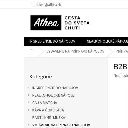
Prejsť
athea@athea.sk
na
obsah
INGREDIENCIE DO NÁPOJOV
NEALKOHOLICKÉ NÁPOJ
Domov
VYBAVENIE NA PRÍPRAVU NÁPOJOV
PRÍPRA
B
B2B
o
Preskočiť
č
Priemer
Neohod
Kategórie
kategórie
n
hodnote
ý
produkt
INGREDIENCIE DO NÁPOJOV
p
je
NEALKOHOLICKÉ NÁPOJE
0,0
a
z
ČAJ A MATCHA
n
5
e
KÁVA A ČOKOLÁDA
hviezdič
l
RASTLINNÉ "MLIEKA"
VYBAVENIE NA PRÍPRAVU NÁPOJOV