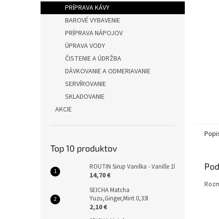
PRÍPRAVA KÁVY
BAROVÉ VYBAVENIE
PRÍPRAVA NÁPOJOV
ÚPRAVA VODY
ČISTENIE A ÚDRŽBA
DÁVKOVANIE A ODMERIAVANIE
SERVÍROVANIE
SKLADOVANIE
AKCIE
Popi
Top 10 produktov
Pod
ROUTIN Sirup Vanilka - Vanille 1l
14,70 €
Rozm
SEICHA Matcha
Yuzu,Ginger,Mint 0,33l
2,10 €