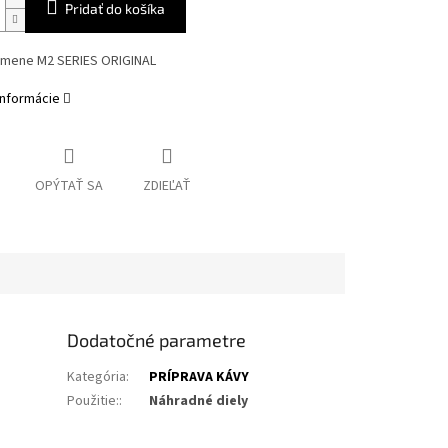
Pridať do košíka
amene M2 SERIES ORIGINAL
informácie
OPÝTAŤ SA
ZDIEĽAŤ
Dodatočné parametre
Kategória
:
PRÍPRAVA KÁVY
Použitie:
:
Náhradné diely