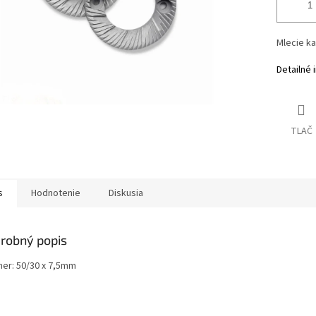
Mlecie k
Detailné 
TLAČ
s
Hodnotenie
Diskusia
robný popis
er: 50/30 x 7,5mm