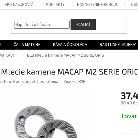
AKO NAKUPOVAŤ
KONTAKTY
HODNOTENIE OBCHODU
OBC
HĽADAŤ
E
ČAJ A MATCHA
KÁVA A ČOKOLÁDA
RASTLINNÉ "MLIEKA"
VA KÁVY
B2B Mlecie kamene MACAP M2 SERIE ORIG
 Mlecie kamene MACAP M2 SERIE ORI
né
notené
Podrobnosti hodnotenia
Značka:
B2B
nie
37,
u
30,40 € 
Jednotk
Tovar
cena:
iek.