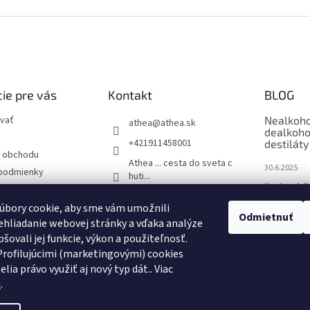
ie pre vás
Kontakt
BLOG
vať
Nealkoho
athea
@
athea.sk
dealkoho
+421911458001
destiláty
 obchodu
Athea ... cesta do sveta c
30.6.2025
podmienky
huti...
Ľadové č
ochrany osobných
1883_routin_slovakia
úbory cookie, aby sme vám umožnili
9.6.2025
1883 Routin - Barmanské
Odmietnuť
hliadanie webovej stránky a vďaka analýze
sirupy
One & On
šovali jej funkcie, výkon a použiteľnosť.
Viac než 
rofilujúcimi (marketingovými) cookies
pohári
elia právo využiť aj nový typ dát.
. Viac
2.6.2025
u
.