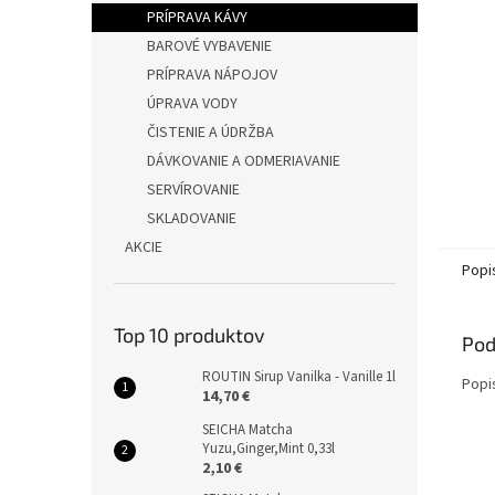
PRÍPRAVA KÁVY
BAROVÉ VYBAVENIE
PRÍPRAVA NÁPOJOV
ÚPRAVA VODY
ČISTENIE A ÚDRŽBA
DÁVKOVANIE A ODMERIAVANIE
SERVÍROVANIE
SKLADOVANIE
AKCIE
Popi
Top 10 produktov
Pod
ROUTIN Sirup Vanilka - Vanille 1l
Popi
14,70 €
SEICHA Matcha
Yuzu,Ginger,Mint 0,33l
2,10 €