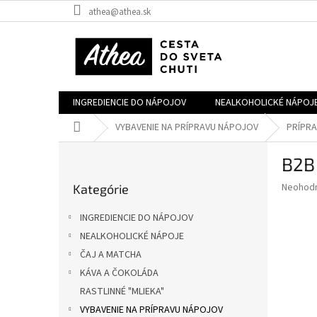
Prejsť
athea@athea.sk
na
obsah
INGREDIENCIE DO NÁPOJOV
NEALKOHOLICKÉ NÁPOJ
Domov
VYBAVENIE NA PRÍPRAVU NÁPOJOV
PRÍPRA
B
B2B
o
Preskočiť
č
Priemer
Neohod
Kategórie
kategórie
n
hodnote
ý
produkt
INGREDIENCIE DO NÁPOJOV
p
je
NEALKOHOLICKÉ NÁPOJE
0,0
a
z
ČAJ A MATCHA
n
5
e
KÁVA A ČOKOLÁDA
hviezdič
l
RASTLINNÉ "MLIEKA"
VYBAVENIE NA PRÍPRAVU NÁPOJOV