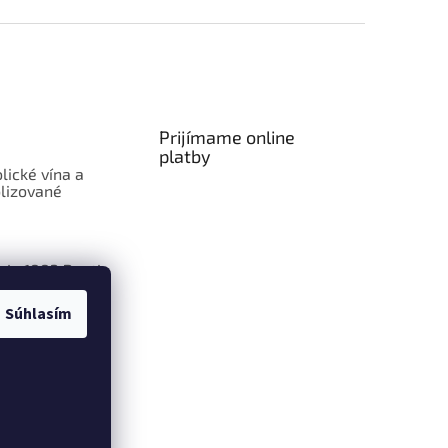
Prijímame online
platby
lické vína a
lizované
aje 1883 Routin
Súhlasím
ly Smoothie:
len ovocie v