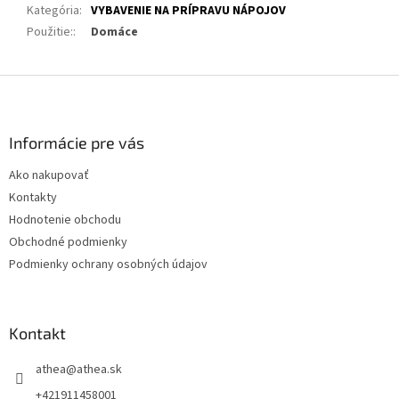
Kategória
:
VYBAVENIE NA PRÍPRAVU NÁPOJOV
Použitie:
:
Domáce
Z
á
p
ä
Informácie pre vás
t
Ako nakupovať
i
Kontakty
e
Hodnotenie obchodu
Obchodné podmienky
Podmienky ochrany osobných údajov
Kontakt
athea
@
athea.sk
+421911458001