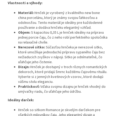
Vlastnosti a výhody:
Materiál:
Hrnček je vyrobený z kvalitného new bone
china porcelánu, ktorý je známy svojou ľahkosťou a
odolnosťou. Tento materiál je ideálny pre každodenné
používanie a dodáva hrnčeku elegantný vzhľad.
Objem:
S kapacitou 0,35 L je hrnček ideálny na prípravu
jednej porcie čaju, čo z neho robí perfektného spoločníka
na relaxačné chvíle.
Nerezové sitko:
Súčasťou hrnčeka je nerezové sitko,
ktoré umožňuje jednoduchú prípravu sypaného čaju bez
nežiaducich zvyškov v nápoji. Sitko je odnímateľné, čo
uľahčuje jeho čistenie.
Dizajn:
Hrnček je dostupný v troch rôznych romantických
dekoroch, ktoré pridajú šmrnc každému čajovému rituálu.
Vyberte si z jemných kvetinových vzorov, ktoré dodajú
vášmu stolu eleganciu.
Praktickosť:
Vďaka svojmu dizajnu je hrnček vhodný do
umývačky riadu, čo uľahčuje jeho údržbu.
Ideálny darček:
Hrnček so sitkom Romance je skvelým darčekom pre
všetkých milovníkov čaju. Jeho elegantný dizajn a