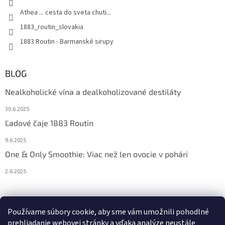
Athea ... cesta do sveta chuti...
1883_routin_slovakia
1883 Routin - Barmanské sirupy
BLOG
Nealkoholické vína a dealkoholizované destiláty
30.6.2025
Ľadové čaje 1883 Routin
9.6.2025
One & Only Smoothie: Viac než len ovocie v pohári
2.6.2025
Prijímame online platby
Používame súbory cookie, aby sme vám umožnili pohodlné
prehliadanie webovej stránky a vďaka analýze neustále