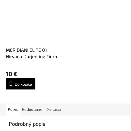
MERIDIANI ELITE 01
Nirvana Darjeeling čierny
čaj 20ks x 3g
Priemerné
hodnotenie
10 €
produktu
je
Do košíka
5,0
z
5
hviezdičiek.
Popis
Hodnotenie
Diskusia
Podrobný popis