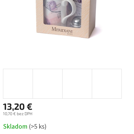
13,20 €
10,70 € bez DPH
Jednotková
Skladom
(>5 ks)
cena: