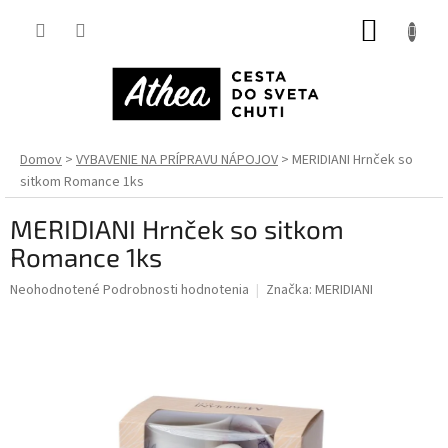
Prejsť
NÁKUP
na
obsah
KOŠÍK
Domov
VYBAVENIE NA PRÍPRAVU NÁPOJOV
MERIDIANI Hrnček so
sitkom Romance 1ks
MERIDIANI Hrnček so sitkom
Romance 1ks
Priemerné
Neohodnotené
Podrobnosti hodnotenia
Značka:
MERIDIANI
hodnotenie
produktu
je
0,0
z
5
hviezdičiek.