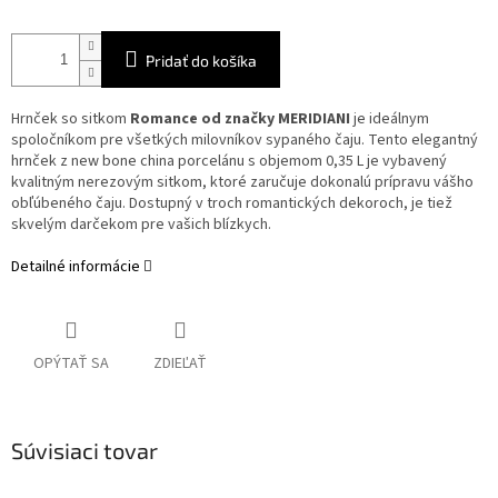
Pridať do košíka
Hrnček so sitkom
Romance od značky MERIDIANI
je ideálnym
spoločníkom pre všetkých milovníkov sypaného čaju. Tento elegantný
hrnček z new bone china porcelánu s objemom 0,35 L je vybavený
kvalitným nerezovým sitkom, ktoré zaručuje dokonalú prípravu vášho
obľúbeného čaju. Dostupný v troch romantických dekoroch, je tiež
skvelým darčekom pre vašich blízkych.
Detailné informácie
OPÝTAŤ SA
ZDIEĽAŤ
Súvisiaci tovar