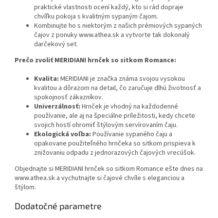
praktické vlastnosti ocení každý, kto si rád dopraje
chvíľku pokoja s kvalitným sypaným čajom.
Kombinujte ho s niektorým z našich prémiových sypaných
čajov z ponuky www.athea.sk a vytvorte tak dokonalý
darčekový set.
Prečo zvoliť MERIDIANI hrnček so sitkom Romance:
Kvalita:
MERIDIANI je značka známa svojou vysokou
kvalitou a dôrazom na detail, čo zaručuje dlhú životnosť a
spokojnosť zákazníkov.
Univerzálnosť:
Hrnček je vhodný na každodenné
používanie, ale aj na špeciálne príležitosti, kedy chcete
svojich hostí ohromiť štýlovým servírovaním čaju.
Ekologická voľba:
Používanie sypaného čaju a
opakovane použiteľného hrnčeka so sitkom prispieva k
znižovaniu odpadu z jednorazových čajových vrecúšok.
Objednajte si MERIDIANI hrnček so sitkom Romance ešte dnes na
www.athea.sk a vychutnajte si čajové chvíle s eleganciou a
štýlom.
Dodatočné parametre