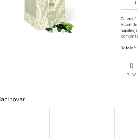
Zelený ča
Atlantide
najsilnej
kombináci
Detailné 
TLAČ
iaci tovar