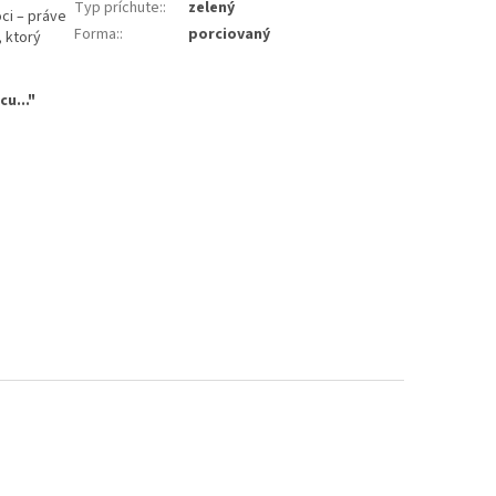
Typ príchute:
:
zelený
oci – práve
Forma:
:
porciovaný
, ktorý
u..."