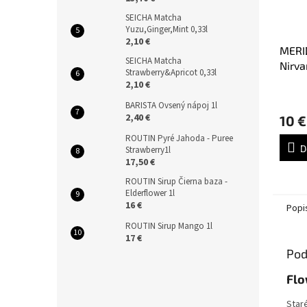
SEICHA Matcha
Yuzu,Ginger,Mint 0,33l
2,10 €
MERID
SEICHA Matcha
Nirva
Strawberry&Apricot 0,33l
čaj 2
2,10 €
Priem
BARISTA Ovsený nápoj 1l
hodno
2,40 €
10 €
produ
je
ROUTIN Pyré Jahoda - Puree
5,0
D
Strawberry1l
z
17,50 €
5
ROUTIN Sirup Čierna baza -
hviezd
Elderflower 1l
16 €
Popi
ROUTIN Sirup Mango 1l
17 €
Pod
Flo
Staré