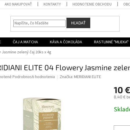
AKO NAKUPOVAŤ
KONTAKTY
HODNOTENIE OBCHODU
OBC
HĽADAŤ
E
ČAJ A MATCHA
KÁVA A ČOKOLÁDA
RASTLINNÉ "MLIEKA"
y Jasmine zelený čaj 20ks x 4g
DIANI ELITE 04 Flowery Jasmine zelen
né
notené
Podrobnosti hodnotenia
Značka:
MERIDIANI ELITE
nie
10 
u
8,40 € b
Jednotk
Skla
cena:
iek.