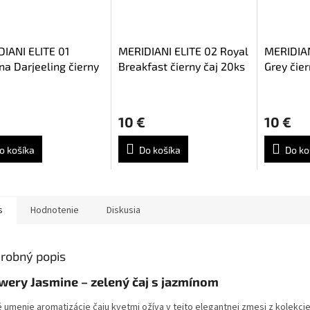
IANI ELITE 01
MERIDIANI ELITE 02 Royal
MERIDIAN
na Darjeeling čierny
Breakfast čierny čaj 20ks
Grey čier
0ks x 3g
x 4g
erné
tenie
10 €
10 €
ktu
o košíka
Do košíka
Do ko
ičiek.
s
Hodnotenie
Diskusia
robný popis
wery Jasmine – zelený čaj s jazmínom
 umenie aromatizácie čaju kvetmi ožíva v tejto elegantnej zmesi z kolekcie