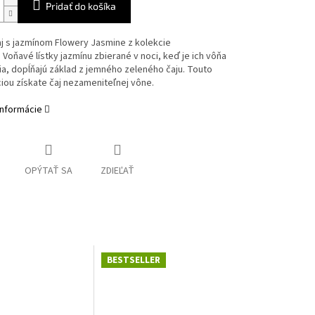
Pridať do košíka
j s jazmínom Flowery Jasmine z kolekcie
. Voňavé lístky jazmínu zbierané v noci, keď je ich vôňa
šia, dopĺňajú základ z jemného zeleného čaju. Touto
ou získate čaj nezameniteľnej vône.
informácie
OPÝTAŤ SA
ZDIEĽAŤ
BESTSELLER