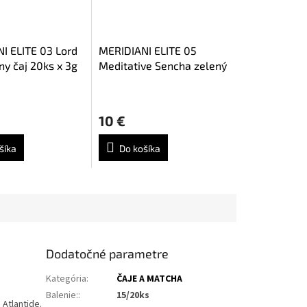
I ELITE 03 Lord
MERIDIANI ELITE 05
ny čaj 20ks x 3g
Meditative Sencha zelený
čaj 20ks x 3g
Priemerné
hodnotenie
10 €
produktu
je
5,0
šíka
Do košíka
z
5
hviezdičiek.
Dodatočné parametre
Kategória
:
ČAJE A MATCHA
Balenie:
:
15/20ks
 Atlantide.