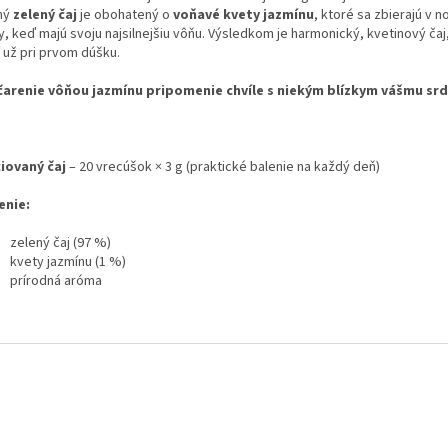
ný
zelený čaj
je obohatený o
voňavé kvety jazmínu
, ktoré sa zbierajú v n
, keď majú svoju najsilnejšiu vôňu. Výsledkom je harmonický, kvetinový čaj
 už pri prvom dúšku.
očarenie vôňou jazmínu pripomenie chvíle s niekým blízkym vášmu srdc
iovaný čaj
– 20 vrecúšok × 3 g (praktické balenie na každý deň)
enie:
zelený čaj (97 %)
kvety jazmínu (1 %)
prírodná aróma