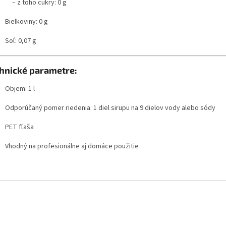
– z toho cukry: 0 g
Bielkoviny: 0 g
Soľ: 0,07 g
hnické parametre:
Objem: 1 l
Odporúčaný pomer riedenia: 1 diel sirupu na 9 dielov vody alebo sódy
PET fľaša
Vhodný na profesionálne aj domáce použitie