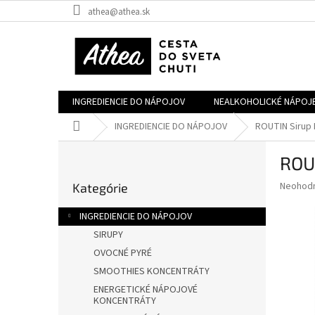
Prejsť
athea@athea.sk
na
obsah
INGREDIENCIE DO NÁPOJOV
NEALKOHOLICKÉ NÁPOJ
Domov
INGREDIENCIE DO NÁPOJOV
ROUTIN Sirup 
B
ROUT
o
Preskočiť
č
Priemer
Neohod
Kategórie
kategórie
n
hodnote
ý
produkt
INGREDIENCIE DO NÁPOJOV
p
je
SIRUPY
0,0
a
z
OVOCNÉ PYRÉ
n
5
e
SMOOTHIES KONCENTRÁTY
hviezdič
l
ENERGETICKÉ NÁPOJOVÉ
KONCENTRÁTY