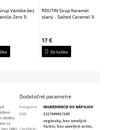
irup Vanilka bez
ROUTIN Sirup Karamel
anille Zero 1l
slaný - Salted Caramel 1l
e
17 €
šíka
Do košíka
.
Dodatočné parametre
huť
Kategória
:
INGREDIENCIE DO NÁPOJOV
didlom
EAN
:
3217690017165
e ideálny
vegánsky, bez umelých
ktne sa
farbív, bez umelých aróm,
u, bez GMO
Certifikát:
: