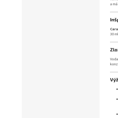
a má 
Inš
Cara
30 ml
Zlo
Voda,
konz
Výž