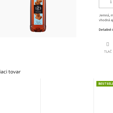
Jemná, ma
vhodná aj
Detailné 
TLAČ
iaci tovar
BESTSEL