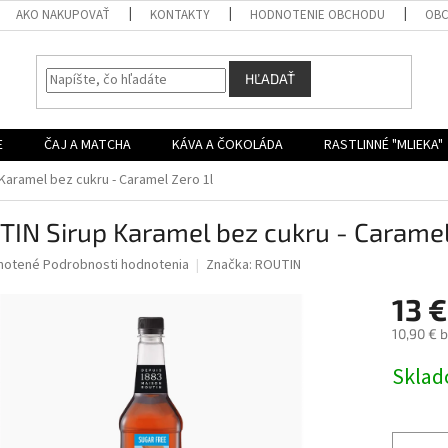
AKO NAKUPOVAŤ
KONTAKTY
HODNOTENIE OBCHODU
OBC
HĽADAŤ
E
ČAJ A MATCHA
KÁVA A ČOKOLÁDA
RASTLINNÉ "MLIEKA"
Karamel bez cukru - Caramel Zero 1l
IN Sirup Karamel bez cukru - Caramel
né
notené
Podrobnosti hodnotenia
Značka:
ROUTIN
nie
13 €
u
10,90 € 
Jednotk
Skla
cena:
iek.