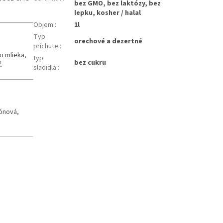
bez GMO, bez laktózy, bez
lepku, kosher / halal
Objem:
:
1l
Typ
orechové a dezertné
príchute:
:
o mlieka,
typ
bez cukru
.
sladidla:
:
rónová,