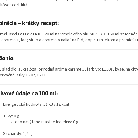
kóšer certifikát.
pirácia – krátky recept:
mel Iced Latte ZERO
– 20 ml Karamelového sirupu ZERO, 150 ml studenéh
 espressa, ľad; sirup a espresso naliať na ľad, doplniť mliekom a premiešať
ženie:
 sladidlo: sukralóza, prírodná aróma karamelu, farbivo: E150a, kyselina cit
ervačné látky: E202, E211.
ivové údaje na 100 ml:
Energetická hodnota: 51 kJ / 12 kcal
Tuky: 0 g
– z toho nasýtené mastné kyseliny: 0 g
Sacharidy: 1,4 g