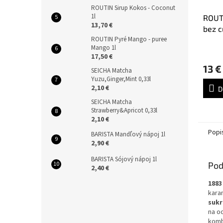
ROUTIN Sirup Kokos - Coconut
1l
ROUTI
13,70 €
bez c
ROUTIN Pyré Mango - puree
Zero 
Mango 1l
17,50 €
13 €
SEICHA Matcha
Yuzu,Ginger,Mint 0,33l
2,10 €
D
SEICHA Matcha
Strawberry&Apricot 0,33l
2,10 €
Popi
BARISTA Mandľový nápoj 1l
2,90 €
BARISTA Sójový nápoj 1l
Pod
2,40 €
1883
kara
sukr
na oc
komb