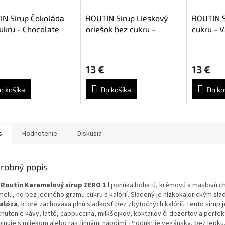
N Sirup Čokoláda
ROUTIN Sirup Lieskový
ROUTIN S
ukru - Chocolate
oriešok bez cukru -
cukru - V
1l
Hazelnut Zero 1l
Priemerné
hodnoteni
13 €
13 €
produktu
je
5,0
o košíka
Do košíka
Do ko
z
5
hviezdičiek
s
Hodnotenie
Diskusia
robný popis
 Routin Karamelový sirup ZERO 1 l
ponúka bohatú, krémovú a maslovú c
melu, no bez jediného gramu cukru a kalórií. Sladený je nízkokalorickým sla
alóza
, ktoré zachováva plnú sladkosť bez zbytočných kalórií. Tento sirup j
hutenie kávy, latté, cappuccina, milkšejkov, koktailov či dezertov a perfe
inuje s mliekom alebo rastlinnými nápojmi. Produkt je vegánsky, bez lepk