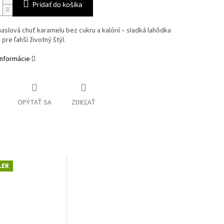
Pridať do košíka
slová chuť karamelu bez cukru a kalórií – sladká lahôdka
 pre ľahší životný štýl.
informácie
OPÝTAŤ SA
ZDIEĽAŤ
LER