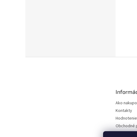
Z
á
p
ä
t
Informác
i
e
Ako nakupo
Kontakty
Hodnotenie
Obchodné 
Podmienky 