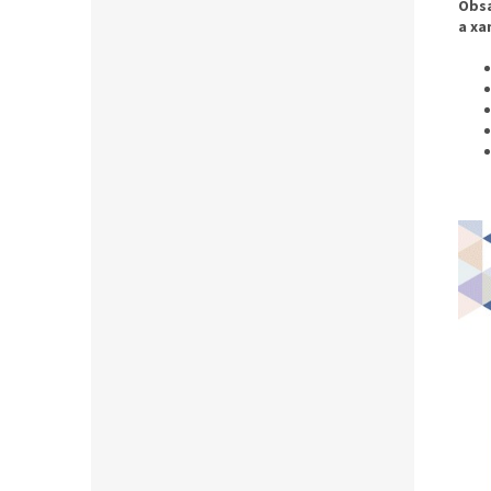
Obsa
a xa