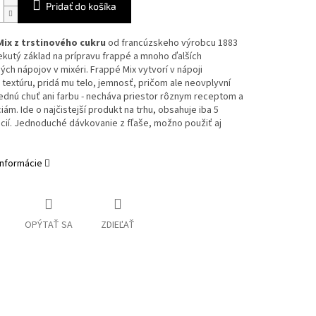
Pridať do košíka
ix z trstinového cukru
od francúzskeho výrobcu 1883
ekutý základ na prípravu frappé a mnoho ďalších
ch nápojov v mixéri. Frappé Mix vytvorí v nápoji
textúru, pridá mu telo, jemnosť, pričom ale neovplyvní
ednú chuť ani farbu - necháva priestor rôznym receptom a
ám. Ide o najčistejší produkt na trhu, obsahuje iba 5
cií. Jednoduché dávkovanie z fľaše, možno použiť aj
informácie
OPÝTAŤ SA
ZDIEĽAŤ