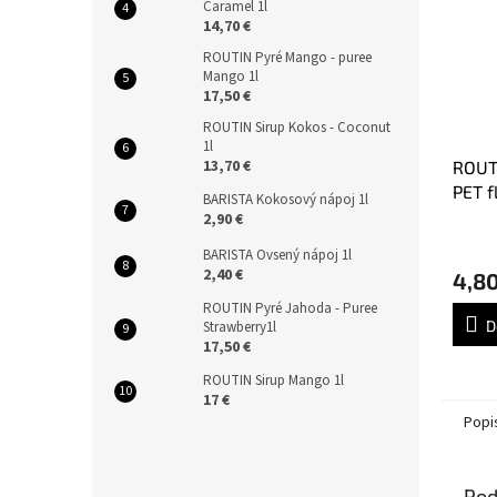
Caramel 1l
14,70 €
ROUTIN Pyré Mango - puree
Mango 1l
17,50 €
ROUTIN Sirup Kokos - Coconut
1l
13,70 €
ROUT
PET f
BARISTA Kokosový nápoj 1l
2,90 €
BARISTA Ovsený nápoj 1l
2,40 €
4,80
ROUTIN Pyré Jahoda - Puree
D
Strawberry1l
17,50 €
ROUTIN Sirup Mango 1l
17 €
Popi
Pod