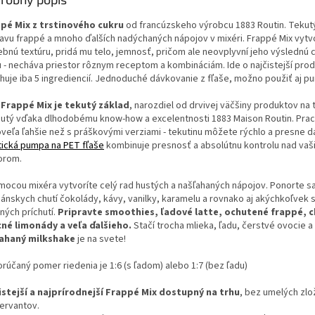
pé Mix z trstinového cukru
od francúzskeho výrobcu 1883 Routin. Tekutý
ravu frappé a mnoho ďalších nadýchaných nápojov v mixéri. Frappé Mix vytvo
ebnú textúru, pridá mu telo, jemnosť, pričom ale neovplyvní jeho výslednú c
u - necháva priestor rôznym receptom a kombináciám. Ide o najčistejší prod
huje iba 5 ingrediencií. Jednoduché dávkovanie z fľaše, možno použiť aj p
 Frappé Mix je tekutý základ
, narozdiel od drvivej väčšiny produktov na t
nutý vďaka dlhodobému know-how a excelentnosti 1883 Maison Routin. Prac
oveľa ľahšie než s práškovými verziami - tekutinu môžete rýchlo a presne d
tická pumpa na PET fľaše
kombinuje presnosť a absolútnu kontrolu nad vaš
orom.
mocou mixéra vytvoríte celý rad hustých a našľahaných nápojov. Ponorte s
ánskych chutí čokolády, kávy, vanilky, karamelu a rovnako aj akýchkoľvek 
ných príchutí.
Pripravte smoothies, ľadové latte, ochutené frappé, c
né limonády a veľa ďalšieho.
Stačí trocha mlieka, ľadu, čerstvé ovocie a
ahaný milkshake
je na svete!
rúčaný pomer riedenia je 1:6 (s ľadom) alebo 1:7 (bez ľadu)
istejší a najprírodnejší Frappé Mix dostupný na trhu
, bez umelých zlo
ervantov.