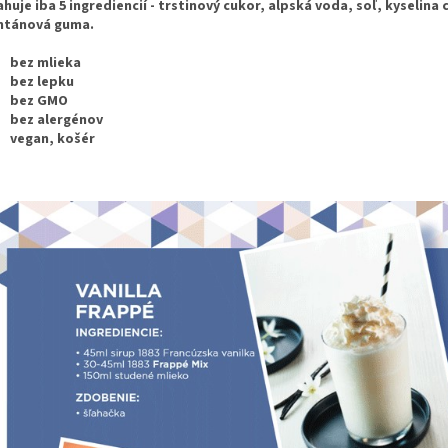
huje iba 5 ingrediencií - trstinový cukor, alpská voda, soľ, kyselina
ntánová guma.
bez mlieka
bez lepku
bez GMO
bez alergénov
vegan, košér