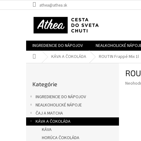
Prejsť
athea@athea.sk
na
obsah
INGREDIENCIE DO NÁPOJOV
NEALKOHOLICKÉ NÁPOJ
Domov
KÁVA A ČOKOLÁDA
ROUTIN Frappé Mix 1l
B
ROU
o
Preskočiť
č
Priemer
Neohod
Kategórie
kategórie
n
hodnote
ý
produkt
INGREDIENCIE DO NÁPOJOV
p
je
NEALKOHOLICKÉ NÁPOJE
0,0
a
z
ČAJ A MATCHA
n
5
e
KÁVA A ČOKOLÁDA
hviezdič
l
KÁVA
HORÚCA ČOKOLÁDA