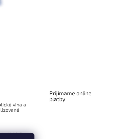
Prijímame online
platby
lické vína a
lizované
aje 1883 Routin