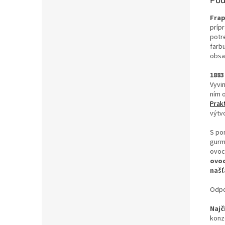
Frap
príp
potr
farb
obsa
1883
Vyvi
ním 
Prak
výtv
S po
gurm
ovoc
ovoc
našľ
Odpo
Najč
konz