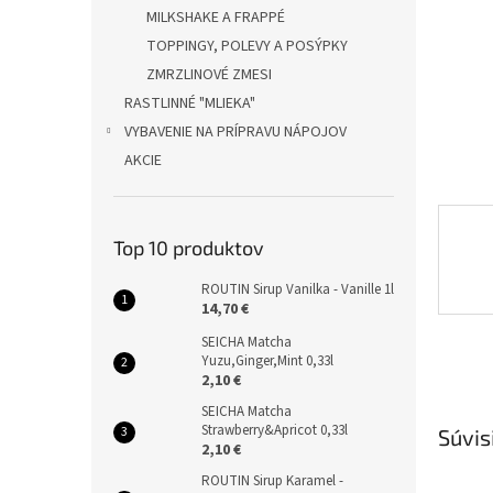
MILKSHAKE A FRAPPÉ
TOPPINGY, POLEVY A POSÝPKY
ZMRZLINOVÉ ZMESI
RASTLINNÉ "MLIEKA"
VYBAVENIE NA PRÍPRAVU NÁPOJOV
AKCIE
Top 10 produktov
ROUTIN Sirup Vanilka - Vanille 1l
14,70 €
SEICHA Matcha
Yuzu,Ginger,Mint 0,33l
2,10 €
SEICHA Matcha
Strawberry&Apricot 0,33l
Súvis
2,10 €
ROUTIN Sirup Karamel -