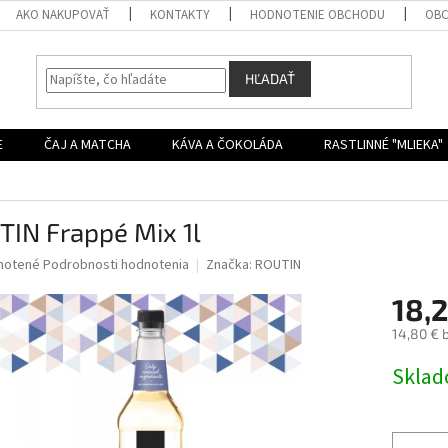
AKO NAKUPOVAŤ
KONTAKTY
HODNOTENIE OBCHODU
OBC
HĽADAŤ
E
ČAJ A MATCHA
KÁVA A ČOKOLÁDA
RASTLINNÉ "MLIEKA"
TIN Frappé Mix 1l
né
notené
Podrobnosti hodnotenia
Značka:
ROUTIN
nie
18,
u
14,80 € 
Jednotk
Skla
cena:
iek.