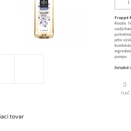
Frappé M
Routin. T
nadýchaný
potrebnú 
jeho výsl
kombináci
ingredien
pumpu.
Detailné 
TLAČ
iaci tovar