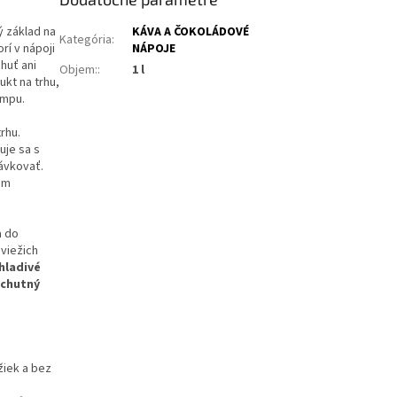
 základ na
KÁVA A ČOKOLÁDOVÉ
Kategória
:
rí v nápoji
NÁPOJE
huť ani
Objem:
:
1 l
ukt na trhu,
umpu.
rhu.
uje sa s
ávkovať.
im
a do
sviežich
hladivé
chutný
žiek a bez