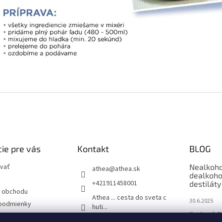
ie pre vás
Kontakt
BLOG
vať
Nealkoho
athea
@
athea.sk
dealkoho
+421911458001
destiláty
 obchodu
Athea ... cesta do sveta c
30.6.2025
podmienky
huti...
Ľadové č
ochrany osobných
1883_routin_slovakia