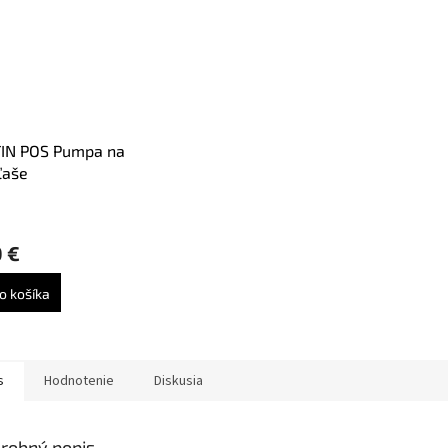
IN POS Pumpa na
ľaše
 €
o košíka
s
Hodnotenie
Diskusia
robný popis