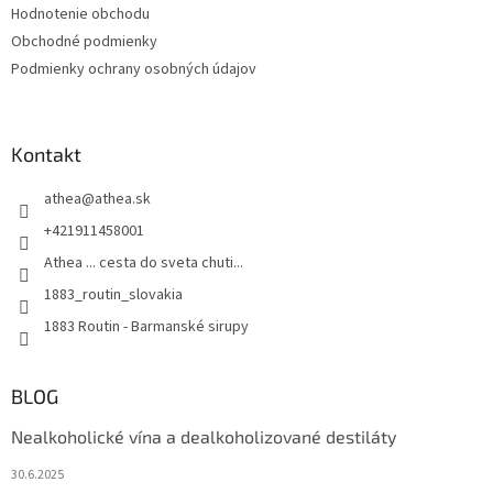
r
Hodnotenie obchodu
v
Obchodné podmienky
k
Podmienky ochrany osobných údajov
y
v
ý
p
Kontakt
i
s
u
athea
@
athea.sk
+421911458001
Athea ... cesta do sveta chuti...
1883_routin_slovakia
1883 Routin - Barmanské sirupy
BLOG
Nealkoholické vína a dealkoholizované destiláty
30.6.2025