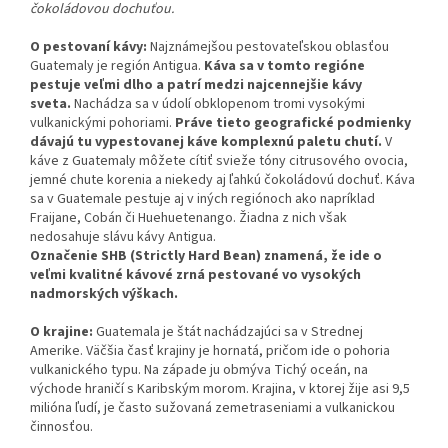
čokoládovou dochuťou.
O pestovaní kávy:
Najznámejšou pestovateľskou oblasťou
Guatemaly je región Antigua.
Káva sa v tomto regióne
pestuje veľmi dlho a patrí medzi najcennejšie kávy
sveta.
Nachádza sa v údolí obklopenom tromi vysokými
vulkanickými pohoriami.
Práve tieto geografické podmienky
dávajú tu vypestovanej káve komplexnú paletu chutí.
V
káve z Guatemaly môžete cítiť svieže tóny citrusového ovocia,
jemné chute korenia a niekedy aj ľahkú čokoládovú dochuť. Káva
sa v Guatemale pestuje aj v iných regiónoch ako napríklad
Fraijane, Cobán či Huehuetenango. Žiadna z nich však
nedosahuje slávu kávy Antigua.
Označenie SHB (Strictly Hard Bean) znamená, že ide o
veľmi kvalitné kávové zrná pestované vo vysokých
nadmorských výškach.
O krajine:
Guatemala je štát nachádzajúci sa v Strednej
Amerike. Väčšia časť krajiny je hornatá, pričom ide o pohoria
vulkanického typu. Na západe ju obmýva Tichý oceán, na
východe hraničí s Karibským morom. Krajina, v ktorej žije asi 9,5
milióna ľudí, je často sužovaná zemetraseniami a vulkanickou
činnosťou.