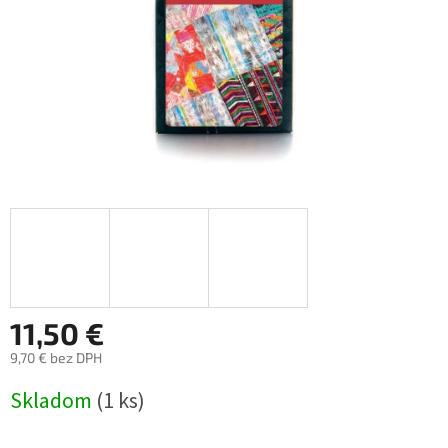
11,50 €
9,70 € bez DPH
Jednotková
Skladom
(1 ks)
cena: