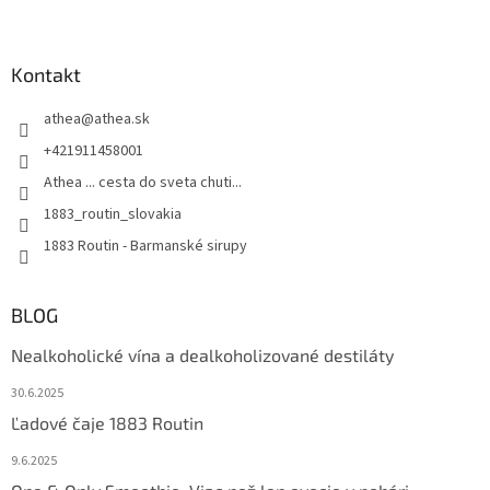
Kontakt
athea
@
athea.sk
+421911458001
Athea ... cesta do sveta chuti...
1883_routin_slovakia
1883 Routin - Barmanské sirupy
BLOG
Nealkoholické vína a dealkoholizované destiláty
30.6.2025
Ľadové čaje 1883 Routin
9.6.2025