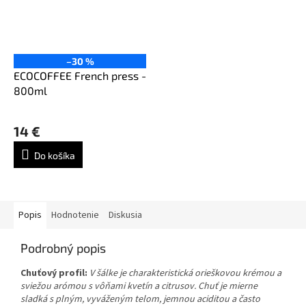
–30 %
ECOCOFFEE French press -
800ml
14 €
Do košíka
Popis
Hodnotenie
Diskusia
Podrobný popis
Chuťový profil:
V šálke je charakteristická orieškovou krémou a
sviežou arómou s vôňami kvetín a citrusov. Chuť je mierne
sladká s plným, vyváženým telom, jemnou aciditou a často