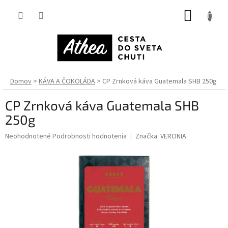
Prejsť
NÁKUP
na
obsah
KOŠÍK
Domov
KÁVA A ČOKOLÁDA
CP Zrnková káva Guatemala SHB 250g
CP Zrnková káva Guatemala SHB
250g
Priemerné
Neohodnotené
Podrobnosti hodnotenia
Značka:
VERONIA
hodnotenie
produktu
je
0,0
z
5
hviezdičiek.