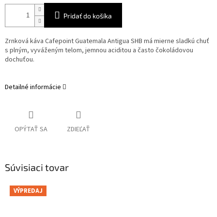
Pridať do košíka
Zrnková káva Cafepoint Guatemala Antigua SHB má mierne sladkú chuť
s plným, vyváženým telom, jemnou aciditou a často čokoládovou
dochuťou.
Detailné informácie
OPÝTAŤ SA
ZDIEĽAŤ
Súvisiaci tovar
VÝPREDAJ