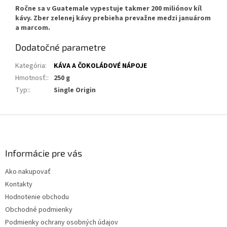
Ročne sa v Guatemale vypestuje takmer 200 miliónov kíl
kávy. Zber zelenej kávy prebieha prevažne medzi januárom
a marcom.
Dodatočné parametre
Kategória
:
KÁVA A ČOKOLÁDOVÉ NÁPOJE
Hmotnosť:
:
250 g
Typ:
:
Single Origin
Z
á
p
ä
Informácie pre vás
t
Ako nakupovať
i
Kontakty
e
Hodnotenie obchodu
Obchodné podmienky
Podmienky ochrany osobných údajov