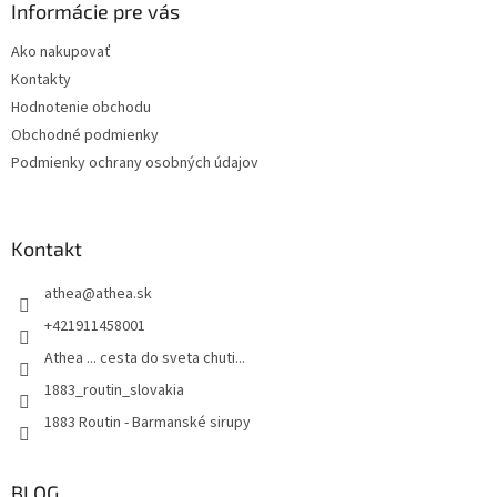
ä
Informácie pre vás
t
Ako nakupovať
i
Kontakty
e
Hodnotenie obchodu
Obchodné podmienky
Podmienky ochrany osobných údajov
Kontakt
athea
@
athea.sk
+421911458001
Athea ... cesta do sveta chuti...
1883_routin_slovakia
1883 Routin - Barmanské sirupy
BLOG