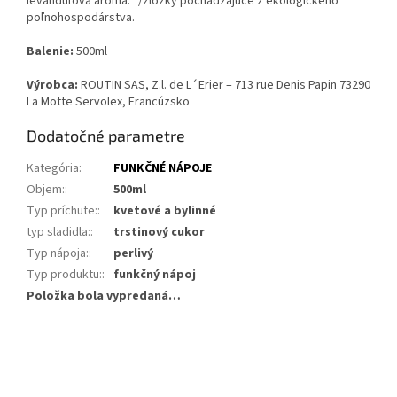
levanduľová aróma. */zložky pochádzajúce z ekologického
poľnohospodárstva.
Balenie:
500ml
Výrobca:
ROUTIN SAS, Z.l. de L´Erier – 713 rue Denis Papin 73290
La Motte Servolex, Francúzsko
Dodatočné parametre
Kategória
:
FUNKČNÉ NÁPOJE
Objem:
:
500ml
Typ príchute:
:
kvetové a bylinné
typ sladidla:
:
trstinový cukor
Typ nápoja:
:
perlivý
Typ produktu:
:
funkčný nápoj
Položka bola vypredaná…
Z
á
p