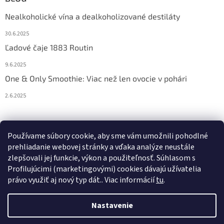
Nealkoholické vína a dealkoholizované destiláty
30.6.2025
Ľadové čaje 1883 Routin
9.6.2025
One & Only Smoothie: Viac než len ovocie v pohári
2.6.2025
Prijímame online platby
Používame súbory cookie, aby sme vám umožnili pohodlné
prehliadanie webovej stránky a vďaka analýze neustále
zlepšovali jej funkcie, výkon a použiteľnosť. S
úhlasom s
Profilujúcimi (marketingovými) cookies dávajú užívatelia
právo využiť aj nový typ dát.
. Viac informácií
tu
.
Vytvoril Shoptet
Nastavenie