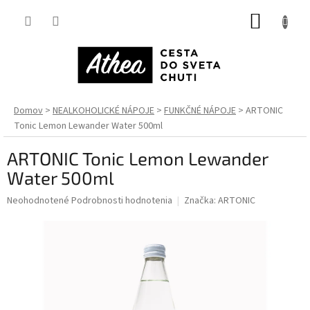
Prejsť
NÁKUP
na
obsah
KOŠÍK
Domov
NEALKOHOLICKÉ NÁPOJE
FUNKČNÉ NÁPOJE
ARTONIC
Tonic Lemon Lewander Water 500ml
ARTONIC Tonic Lemon Lewander
Water 500ml
Priemerné
Neohodnotené
Podrobnosti hodnotenia
Značka:
ARTONIC
hodnotenie
produktu
je
0,0
z
5
hviezdičiek.