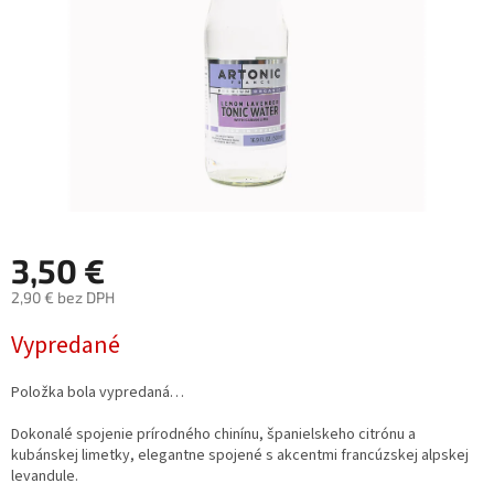
3,50 €
2,90 € bez DPH
Jednotková
Vypredané
cena:
Položka bola vypredaná…
Dokonalé spojenie prírodného chinínu, španielskeho citrónu a
kubánskej limetky, elegantne spojené s akcentmi francúzskej alpskej
levandule.