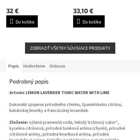
32 €
33,10 €
Do košíka
Do košíka
ZOBRAZIŤ VŠETKY SÚVISIACE PRODUKTY
Popis
Hodnotenie
Diskusia
Podrobný popis
Artonic LEMON LAVENDER TONIC WATER WITH LIME
Dokonalé spojenie prírodného chinínu, španielskeho citrónu,
kubánskej limetky a francúzskej levandule.
Zloženie:
sýtená pramenitá voda, tekutý trstinový cukor*,
kyselina citrónová, prírodná toniková aróma (chynín), prírodné
citrónové arómy, prírodná limetková aróma, prírodná