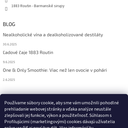
1883 Routin - Barmanské sirupy
BLOG
Nealkoholické vína a dealkoholizované destiláty
30.6.2025
Ľadové čaje 1883 Routin
9.6.2025
One & Only Smoothie: Viac než len ovocie v pohári
2.6.2025
Prijímame online platby
Používame súbory cookie, aby sme vám umožnili pohodlné
prehliadanie webovej stránky a vďaka analýze neustále
zlepšovali jej funkcie, výkon a použiteľnosť. S
úhlasom s
Profilujúcimi (marketingovými) cookies dávajú užívatelia