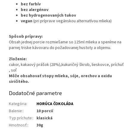
bez farbív
bez alergénov
bez hydrogenovaných tukov
vegan
(pri príprave vegánskou alternatívou mlieka)
Spôsob prípravy:
Obsah jednej porcie rozmiešame so 125ml mlieka a speníme na
parnej triske kávovaru do požadovanej hustoty a objemu.
Zloženie:
cukor, kakaový prášok (28%),kukuričný škrob, lieskovce, príchuť
, soľ
Môže obsahovať stopy mlieka, sóje, orechov a oxidu
siričitého.
Dodatočné parametre
Kategória
:
HORÚCA ČOKOLÁDA
Balenie:
:
10 porcií
Typ príchute:
:
klasická
Hmotnosť:
:
30g