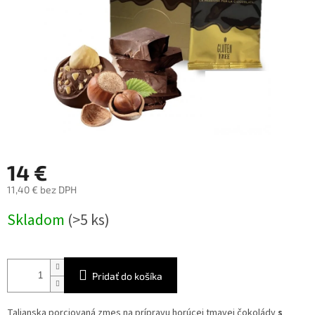
14 €
11,40 € bez DPH
Jednotková
Skladom
(>5 ks)
cena:
Pridať do košíka
Talianska porciovaná zmes na prípravu horúcej tmavej čokolády
s