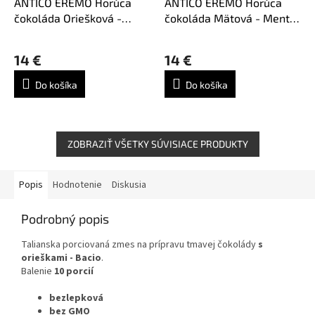
ANTICO EREMO Horúca
ANTICO EREMO Horúca
čokoláda Oriešková -
čokoláda Mätová - Menta
Nocciola 10ks
10ks
Priemerné
hodnotenie
14 €
14 €
produktu
je
Do košíka
Do košíka
5,0
z
5
hviezdičiek.
ZOBRAZIŤ VŠETKY SÚVISIACE PRODUKTY
Popis
Hodnotenie
Diskusia
Podrobný popis
Talianska porciovaná zmes na prípravu tmavej čokolády
s
orieškami - Bacio
.
Balenie
10 porcií
bezlepková
bez GMO