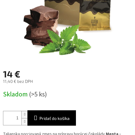
14 €
11,40 € bez DPH
Jednotková
Skladom
(>5 ks)
cena:
Pridať do košíka
Talianska porciovaná zmes na prípravu horúcej čokolády
Menta -