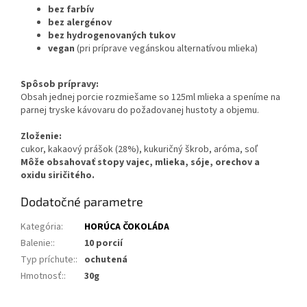
bez farbív
bez alergénov
bez hydrogenovaných tukov
vegan
(pri príprave vegánskou alternatívou mlieka)
Spôsob prípravy:
Obsah jednej porcie rozmiešame so 125ml mlieka a speníme na
parnej tryske kávovaru do požadovanej hustoty a objemu.
Zloženie:
cukor, kakaový prášok (28%), kukuričný škrob, aróma, soľ
Môže obsahovať stopy vajec, mlieka, sóje, orechov a
oxidu siričitého.
Dodatočné parametre
Kategória
:
HORÚCA ČOKOLÁDA
Balenie:
:
10 porcií
Typ príchute:
:
ochutená
Hmotnosť:
:
30g