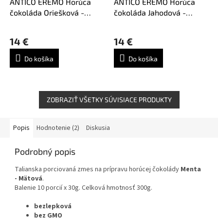
ANTICO EREMO Horúca
ANTICO EREMO Horúca
čokoláda Oriešková -
čokoláda Jahodová -
Nocciola 10ks
Fragola 10ks
14 €
14 €
Do košíka
Do košíka
ZOBRAZIŤ VŠETKY SÚVISIACE PRODUKTY
Popis
Hodnotenie (2)
Diskusia
Podrobný popis
Talianska porciovaná zmes na prípravu horúcej čokolády
Menta
- Mätová
.
Balenie 10 porcií x 30g. Celková hmotnosť 300g.
bezlepková
bez GMO