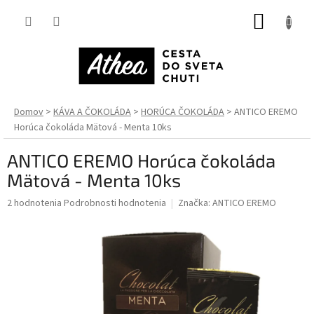
Prejsť
NÁKUP
na
obsah
KOŠÍK
Domov
KÁVA A ČOKOLÁDA
HORÚCA ČOKOLÁDA
ANTICO EREMO
Horúca čokoláda Mätová - Menta 10ks
ANTICO EREMO Horúca čokoláda
Mätová - Menta 10ks
Priemerné
2 hodnotenia
Podrobnosti hodnotenia
Značka:
ANTICO EREMO
hodnotenie
produktu
je
5,0
z
5
hviezdičiek.