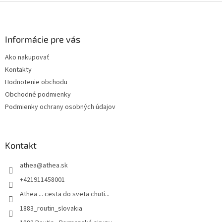
Z
á
p
ä
Informácie pre vás
t
Ako nakupovať
i
Kontakty
e
Hodnotenie obchodu
Obchodné podmienky
Podmienky ochrany osobných údajov
Kontakt
athea
@
athea.sk
+421911458001
Athea ... cesta do sveta chuti...
1883_routin_slovakia