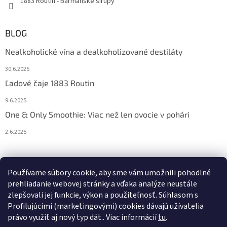
1883 Routin - Barmanské sirupy
BLOG
Nealkoholické vína a dealkoholizované destiláty
30.6.2025
Ľadové čaje 1883 Routin
9.6.2025
One & Only Smoothie: Viac než len ovocie v pohári
2.6.2025
Prijímame online platby
Používame súbory cookie, aby sme vám umožnili pohodlné
prehliadanie webovej stránky a vďaka analýze neustále
zlepšovali jej funkcie, výkon a použiteľnosť. S
úhlasom s
Profilujúcimi (marketingovými) cookies dávajú užívatelia
právo využiť aj nový typ dát.
. Viac informácií
tu
.