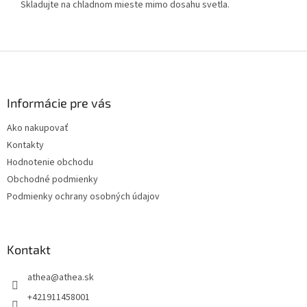
Skladujte na chladnom mieste mimo dosahu svetla.
Z
á
p
ä
Informácie pre vás
t
Ako nakupovať
i
Kontakty
e
Hodnotenie obchodu
Obchodné podmienky
Podmienky ochrany osobných údajov
Kontakt
athea
@
athea.sk
+421911458001