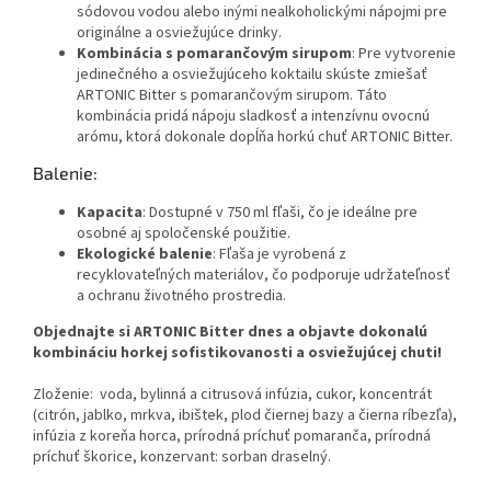
sódovou vodou alebo inými nealkoholickými nápojmi pre
originálne a osviežujúce drinky.
Kombinácia s pomarančovým sirupom
: Pre vytvorenie
jedinečného a osviežujúceho koktailu skúste zmiešať
ARTONIC Bitter s pomarančovým sirupom. Táto
kombinácia pridá nápoju sladkosť a intenzívnu ovocnú
arómu, ktorá dokonale dopĺňa horkú chuť ARTONIC Bitter.
Balenie:
Kapacita
: Dostupné v 750 ml fľaši, čo je ideálne pre
osobné aj spoločenské použitie.
Ekologické balenie
: Fľaša je vyrobená z
recyklovateľných materiálov, čo podporuje udržateľnosť
a ochranu životného prostredia.
Objednajte si ARTONIC Bitter dnes a objavte dokonalú
kombináciu horkej sofistikovanosti a osviežujúcej chuti!
Zloženie: voda, bylinná a citrusová infúzia, cukor, koncentrát
(citrón, jablko, mrkva, ibištek, plod čiernej bazy a čierna ríbezľa),
infúzia z koreňa horca, prírodná príchuť pomaranča, prírodná
príchuť škorice, konzervant: sorban draselný.