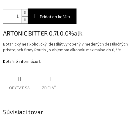
Pridať do košíka
ARTONIC BITTER 0,7l 0,0%alk.
Botanický nealkoholický destilát vyrobený v medených destilačných
prístrojoch firmy Routin , s objemom alkoholu maximálne do 0,5%
Detailné informácie
OPÝTAŤ SA
ZDIEĽAŤ
Súvisiaci tovar