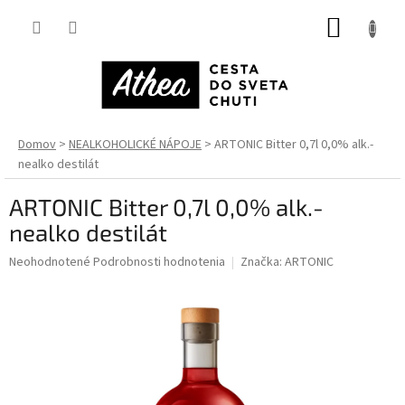
Prejsť
NÁKUP
na
obsah
KOŠÍK
Domov
NEALKOHOLICKÉ NÁPOJE
ARTONIC Bitter 0,7l 0,0% alk.-
nealko destilát
ARTONIC Bitter 0,7l 0,0% alk.-
nealko destilát
Priemerné
Neohodnotené
Podrobnosti hodnotenia
Značka:
ARTONIC
hodnotenie
produktu
je
0,0
z
5
hviezdičiek.