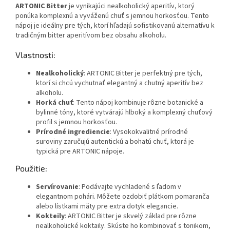
ARTONIC Bitter
je vynikajúci nealkoholický aperitív, ktorý
ponúka komplexnú a vyváženú chuť s jemnou horkosťou. Tento
nápoj je ideálny pre tých, ktorí hľadajú sofistikovanú alternatívu k
tradičným bitter aperitívom bez obsahu alkoholu.
Vlastnosti:
Nealkoholický
: ARTONIC Bitter je perfektný pre tých,
ktorí si chcú vychutnať elegantný a chutný aperitív bez
alkoholu.
Horká chuť
: Tento nápoj kombinuje rôzne botanické a
bylinné tóny, ktoré vytvárajú hlboký a komplexný chuťový
profil s jemnou horkosťou.
Prírodné ingrediencie
: Vysokokvalitné prírodné
suroviny zaručujú autentickú a bohatú chuť, ktorá je
typická pre ARTONIC nápoje.
Použitie:
Servírovanie
: Podávajte vychladené s ľadom v
elegantnom pohári. Môžete ozdobiť plátkom pomaranča
alebo lístkami mäty pre extra dotyk elegancie.
Kokteily
: ARTONIC Bitter je skvelý základ pre rôzne
nealkoholické koktaily. Skúste ho kombinovať s tonikom,