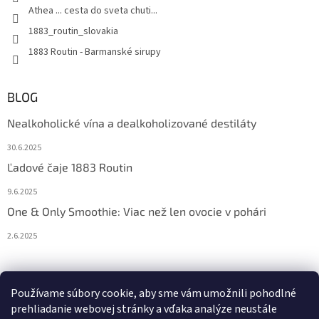
Athea ... cesta do sveta chuti...
1883_routin_slovakia
1883 Routin - Barmanské sirupy
BLOG
Nealkoholické vína a dealkoholizované destiláty
30.6.2025
Ľadové čaje 1883 Routin
9.6.2025
One & Only Smoothie: Viac než len ovocie v pohári
2.6.2025
Prijímame online platby
Používame súbory cookie, aby sme vám umožnili pohodlné
prehliadanie webovej stránky a vďaka analýze neustále